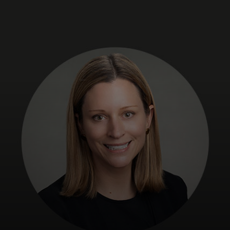
Voor jou
Voor bedrijven
Voor de wereld
Voor innovators
Nieuws en trends