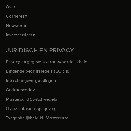
Over
opens in a new tab
Carrières
Newsroom
opens in a new tab
Investeerders
JURIDISCH EN PRIVACY
Privacy en gegevensverantwoordelijkheid
Bindende bedrijfsregels (BCR's)
Interchangevergoedingen
opens in a new tab
Gedragscode
Mastercard Switch-regels
Overzicht van regelgeving
Toegankelijkheid bij Mastercard