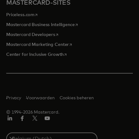
MASTERCARD-SITES
opens in a new tab
Priceless.com
opens in a new tab
Mastercard Business Intelligence
opens in a new tab
Mastercard Developers
opens in a new tab
Mastercard Marketing Center
opens in a new tab
Center for Inclusive Growth
Privacy
Voorwaarden
Cookies beheren
© 1994-2026 Mastercard.
Linkedin
Facebook
Twitter/X
YouTube
Select