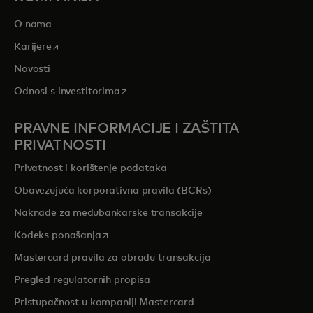
O nama
opens in a new tab
Karijere
Novosti
opens in a new tab
Odnosi s investitorima
PRAVNE INFORMACIJE I ZAŠTITA
PRIVATNOSTI
Privatnost i korištenje podataka
Obavezujuća korporativna pravila (BCRs)
Naknade za međubankarske transakcije
opens in a new tab
Kodeks ponašanja
Mastercard pravila za obradu transakcija
Pregled r
egulatornih propisa
Pristupačnost u kompaniji Mastercard