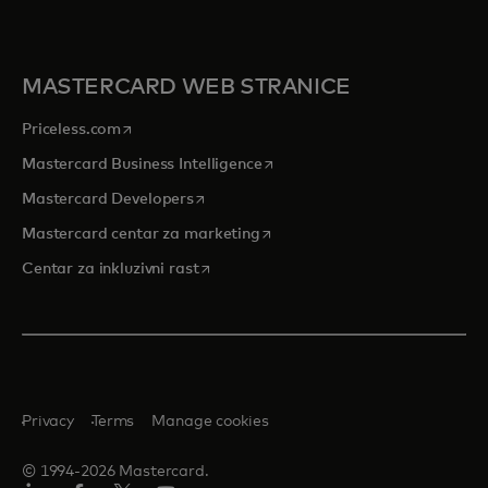
MASTERCARD WEB STRANICE
opens in a new tab
Priceless.com
opens in a new tab
Mastercard Business Intelligence
opens in a new tab
Mastercard Developers
opens in a new tab
Mastercard centar za marketing
opens in a new tab
Centar za inkluzivni rast
Privacy
Terms
Manage cookies
© 1994-2026 Mastercard.