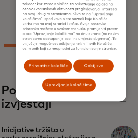
također koristimo Kolačiće za prikazivanje oglasa na
regijama.
osnovu korisnikovih aktivnosti pregledavanja i interesa
na ovoj i drugim stranicama. Kliknite na "Upravljanje
kolačićima" ispod kako biste saznali koje Kolačiće
koristimo na ovoj stranici i zašto. Svoje postavke
pristanka možete u svakom trenutku promijeniti putem
alata "Upravljanje kolačićima" na dnu ekrana (na nekim
stranicama dostupan je kao link umjesto dugmeta). To
uključuje mogućnost odbijanja nekih ili svih Kolačića,
osim onih koji su neophodni za funkcionisanje stranice.
Prihvatite kolačiće
Odbij sve
Upravljanje kolačićima
Povezani
izvještaji
Inicijative tržišta u