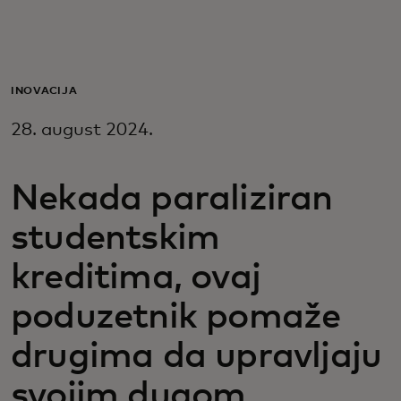
Za vas
Za biznis
INOVACIJA
28. august 2024.
Za svijet
Nekada paraliziran
Za inovatore
studentskim
Novosti i trendovi
kreditima, ovaj
poduzetnik pomaže
drugima da upravljaju
svojim dugom