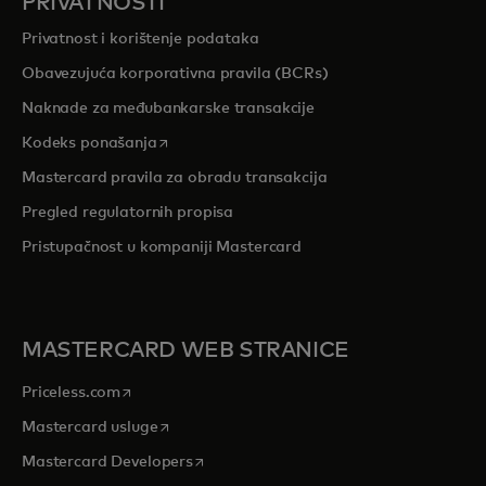
PRIVATNOSTI
Privatnost i korištenje podataka
Obavezujuća korporativna pravila (BCRs)
Naknade za međubankarske transakcije
opens in a new tab
Kodeks ponašanja
Mastercard pravila za obradu transakcija
Pregled r
egulatornih propisa
Pristupačnost u kompaniji Mastercard
MASTERCARD WEB STRANICE
opens in a new tab
Priceless.com
opens in a new tab
Mastercard usluge
opens in a new tab
Mastercard Developers