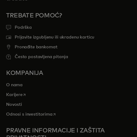
TREBATE POMOĆ?
Podrška
Prijavite izgubljenu ili ukradenu karticu
Pronađite bankomat
Često postavljena pitanja
KOMPANIJA
O nama
opens in a new tab
Karijere
Novosti
opens in a new tab
Odnosi s investitorima
PRAVNE INFORMACIJE I ZAŠTITA