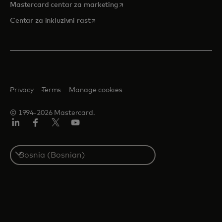
opens in a new tab
Mastercard centar za marketing
opens in a new tab
Centar za inkluzivni rast
Privacy
Terms
Manage cookies
© 1994-2026 Mastercard.
Linkedin
Facebook
Twitter/X
Youtube
Select
a
country