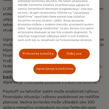
poboljšali korisničko iskustvo. Na nekim stranicama
također koristimo Kolačiće za prikazivanje oglasa na
U 2017. godini pokrenuo je
Payitoff
, rješenje s bijelom
osnovu korisnikovih aktivnosti pregledavanja i interesa
na ovoj i drugim stranicama. Kliknite na "Upravljanje
etiketom koje bankama i fintech kompanijama,
kolačićima" ispod kako biste saznali koje Kolačiće
uključujući Earnest, LendKey i US Bank, pruža
koristimo na ovoj stranici i zašto. Svoje postavke
tehnologiju koja pomaže ljudima u upravljanju
pristanka možete u svakom trenutku promijeniti putem
alata "Upravljanje kolačićima" na dnu ekrana (na nekim
studentskim kreditima i drugim dugom.
stranicama dostupan je kao link umjesto dugmeta). To
uključuje mogućnost odbijanja nekih ili svih Kolačića,
Izgrađen na tehnologiji online bankarstva, Payitoff se
osim onih koji su neophodni za funkcionisanje stranice.
može ugraditi u fintech i bankarske platforme kako bi
klijentima pružio 360-stepenu sliku njihovog
Prihvatite kolačiće
Odbij sve
finansijskog profila. Funkcioniše tako što se od njih
traži da unesu svoj broj telefona i da povežu svoje
federalne i privatne studentske kredite s aplikacijom,
Upravljanje kolačićima
zajedno sa svim ostalim dugom, putem
otvorenog
bankarstva
, što omogućava potrošačima da sigurno
dijele svoje finansijske podatke s trećim stranama.
Payitoff-ov tehničar zatim može analizirati njihovu
finansijsku situaciju i njihovu podobnost za različite
planove. Većina korisnika može uštedjeti oko 300
dolara mjesečno prelaskom na novi federalni plan