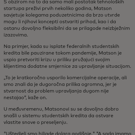
S obzirom na to da samo mali postotak tehnoloških
startupa preživi prvih nekoliko godina, Matson
savjetuje kolegama poduzetnicima da brzo utvrde
mogu li njihovi koncepti ostvariti prihod, kao i da
ostanu dovoljno fleksibilni da se prilagode neizbježnim
izazovima.
Na primjer, kada su isplate federalnih studentskih
kredita bile pauzirane tokom pandemije, Matson je
uspio pretvoriti krizu u priliku pružajući svojim
klijentima dodatne smjernice za upravljanje situacijom.
„To je kratkoročno usporilo komercijalne operacije, ali
smo znali da je dugoročna prilika ogromna, jer je
stvarnost da problem upravljanja dugom nije
nestajao“, kaže on.
U međuvremenu, Matsonovi su se dovoljno dobro
snašli u sistemu studentskih kredita da ostvare
vlastite snove o preseljenju.
"Uštedjeli smo hiljade dolara godišnje." "A sada imamo