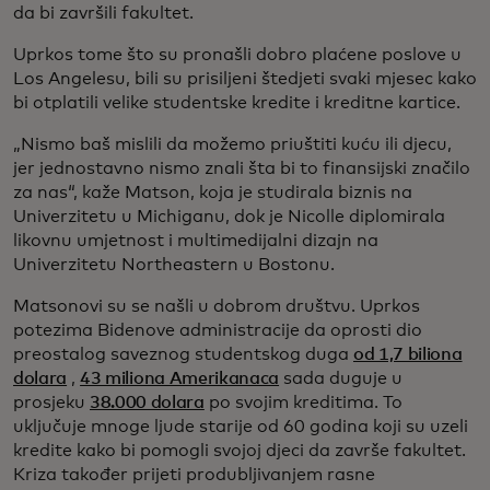
da bi završili fakultet.
Uprkos tome što su pronašli dobro plaćene poslove u
Los Angelesu, bili su prisiljeni štedjeti svaki mjesec kako
bi otplatili velike studentske kredite i kreditne kartice.
„Nismo baš mislili da možemo priuštiti kuću ili djecu,
jer jednostavno nismo znali šta bi to finansijski značilo
za nas“, kaže Matson, koja je studirala biznis na
Univerzitetu u Michiganu, dok je Nicolle diplomirala
likovnu umjetnost i multimedijalni dizajn na
Univerzitetu Northeastern u Bostonu.
Matsonovi su se našli u dobrom društvu. Uprkos
potezima Bidenove administracije da oprosti dio
preostalog saveznog studentskog duga
od 1,7 biliona
dolara
,
43 miliona Amerikanaca
sada duguje u
prosjeku
38.000 dolara
po svojim kreditima. To
uključuje mnoge ljude starije od 60 godina koji su uzeli
kredite kako bi pomogli svojoj djeci da završe fakultet.
Kriza također prijeti produbljivanjem rasne