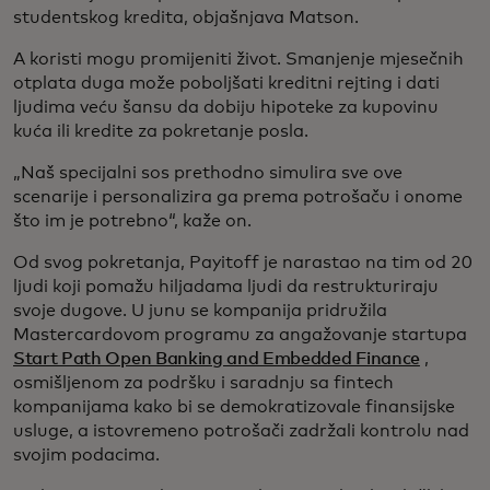
studentskog kredita, objašnjava Matson.
A koristi mogu promijeniti život. Smanjenje mjesečnih
otplata duga može poboljšati kreditni rejting i dati
ljudima veću šansu da dobiju hipoteke za kupovinu
kuća ili kredite za pokretanje posla.
„Naš specijalni sos prethodno simulira sve ove
scenarije i personalizira ga prema potrošaču i onome
što im je potrebno“, kaže on.
Od svog pokretanja, Payitoff je narastao na tim od 20
ljudi koji pomažu hiljadama ljudi da restrukturiraju
svoje dugove. U junu se kompanija pridružila
Mastercardovom programu za angažovanje startupa
Start Path Open Banking and Embedded Finance
,
osmišljenom za podršku i saradnju sa fintech
kompanijama kako bi se demokratizovale finansijske
usluge, a istovremeno potrošači zadržali kontrolu nad
svojim podacima.