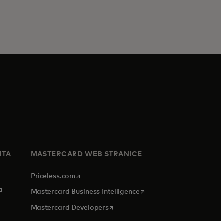
ITA
MASTERCARD WEB STRANICE
opens in a new tab
Priceless.com
a
opens in a new tab
Mastercard Business Intelligence
opens in a new tab
Mastercard Developers