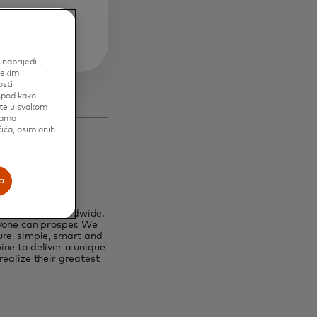
aprijedili,
nekim
osti
ispod kako
ete u svakom
cama
ića, osim onih
a
erritories worldwide.
ryone can prosper. We
ure, simple, smart and
ne to deliver a unique
ealize their greatest