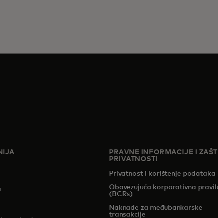
IJA
PRAVNE INFORMACIJE I ZAŠT
PRIVATNOSTI
Privatnost i korištenje podataka
Obavezujuća korporativna pravil
pens in a new tab
(BCRs)
Naknade za međubankarske
transakcije