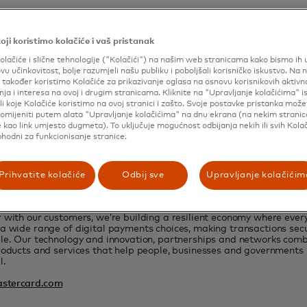
eth Eisen
eth.eisen@mastercard.com
oji koristimo kolačiće i vaš pristanak
olačiće i slične tehnologije ("Kolačići") na našim web stranicama kako bismo ih un
ovu učinkovitost, bolje razumjeli našu publiku i poboljšali korisničko iskustvo. Na 
također koristimo Kolačiće za prikazivanje oglasa na osnovu korisnikovih aktivn
ja i interesa na ovoj i drugim stranicama. Kliknite na "Upravljanje kolačićima" 
li koje Kolačiće koristimo na ovoj stranici i zašto. Svoje postavke pristanka mož
omijeniti putem alata "Upravljanje kolačićima" na dnu ekrana (na nekim strani
 kao link umjesto dugmeta). To uključuje mogućnost odbijanja nekih ili svih Kolač
phodni za funkcionisanje stranice.
Prihvatite kolačiće
Odbij sve
Upravljanje kolačićim
Mastercard
ard powers economies and empowers people in 200+ countries and t
 with our customers, we’re building a resilient economy where eve
a wide range of digital payments choices, making transactions sec
le. Our technology and innovation, partnerships and networks combi
roducts and services that help people, businesses and governments r
l.
stercard.com