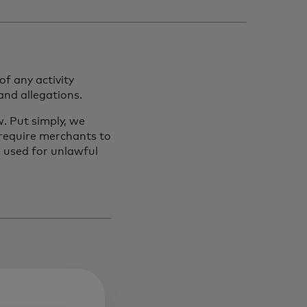
f any activity
and allegations.
. Put simply, we
 require merchants to
 used for unlawful