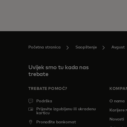
Početna stranica
Saopštenje
Avgust
Uvijek smo tu kada nas
trebate
TREBATE POMOĆ?
KOMPAN
Podrška
O nama
Prijavite izgubljenu ili ukradenu
o
Karijere
karticu
Novosti
Pronađite bankomat