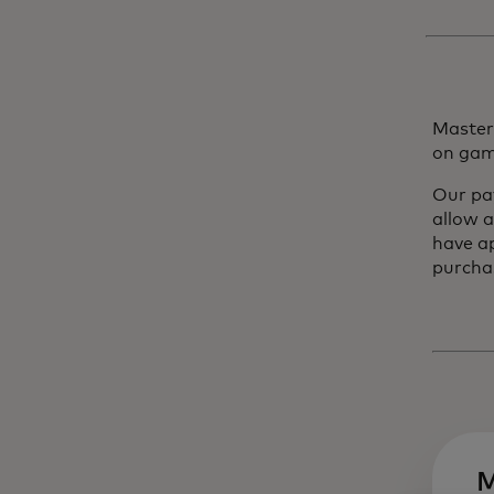
Masterc
on game
Our pa
allow a
have a
purchas
M