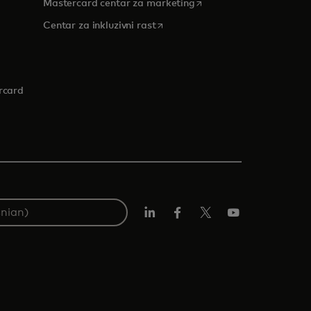
opens in a new tab
Mastercard centar za marketing
 tab
opens in a new tab
Centar za inkluzivni rast
rcard
Linkedin
Facebook
Twitter/X
Youtube