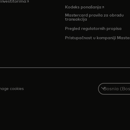
opens in a new tab
 investitorima
opens in a new
Kodeks ponašanja
Mastercard pravila za obradu
transakcija
Pregled r
egulatornih propisa
Pristupačnost u kompaniji Maste
Select
age cookies
a
country