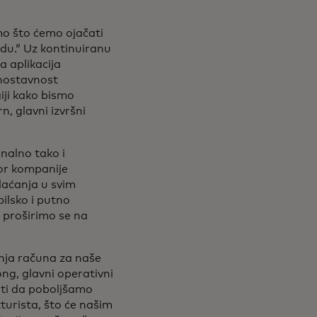
o što ćemo ojačati
du.“ Uz kontinuiranu
a aplikacija
dnostavnost
iji kako bismo
, glavni izvršni
onalno tako i
tor kompanije
laćanja u svim
ilsko i putno
 proširimo se na
anja računa za naše
ng, glavni operativni
iti da poboljšamo
turista, što će našim