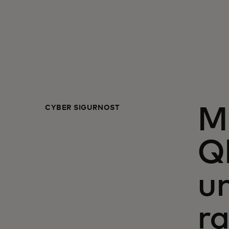
CYBER SIGURNOST
Ma
Qk
un
ra