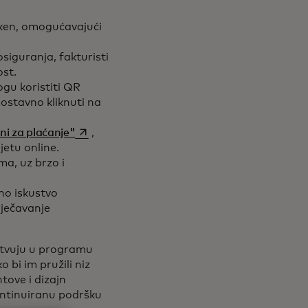
 new tab
ken, omogućavajući
siguranja, fakturisti
ost.
ogu koristiti QR
nostavno kliknuti na
opens in a new tab
kni za plaćanje"
,
ijetu online.
ma, uz brzo i
no iskustvo
rječavanje
estvuju u programu
 bi im pružili niz
tove i dizajn
kontinuiranu podršku