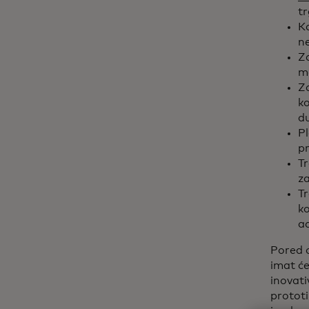
t
K
n
Za
mo
Za
ko
du
Pl
pr
Tr
za
Tr
ko
ad
Pored o
imat će
inovati
prototi