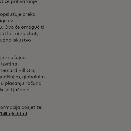
at će prihvatanje
i opslužuje preko
uge uz
ju. Ovo će omogućiti
latformi za chat,
kupno iskustvo
lje značajno
 izvršna
ercard Bill Qkr,
odišnjim, globalnim
u plaćanju računa
cija i jačanje
formacija posjetite:
ill-qkr.html
.