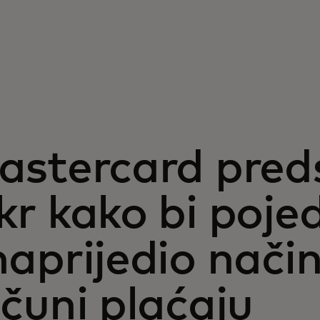
stercard predst
r kako bi pojed
aprijedio način
čuni plaćaju