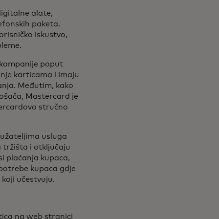
digitalne alate,
efonskih paketa.
orisničko iskustvo,
obleme.
e kompanije poput
nje karticama i imaju
ćanja. Međutim, kako
rošača, Mastercard je
tercardovo stručno
ružateljima usluga
ržišta i otključaju
esi plaćanja kupaca,
 potrebe kupaca gdje
e koji učestvuju.
n a new tab
ica na web stranici