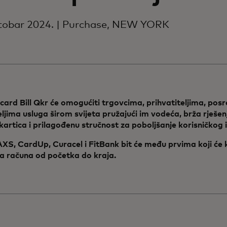
ktobar 2024. | Purchase, NEW YORK
ard Bill Qkr će omogućiti trgovcima, prihvatiteljima, posr
ljima usluga širom svijeta pružajući im vodeća, brža rješen
artica i prilagođenu stručnost za poboljšanje korisničkog 
XS, CardUp, Curacel i FitBank bit će među prvima koji će k
a računa od početka do kraja.