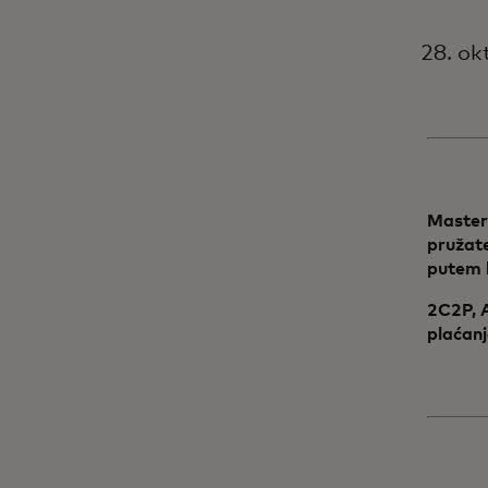
28. o
Masterc
pružate
putem k
2C2P, A
plaćanj