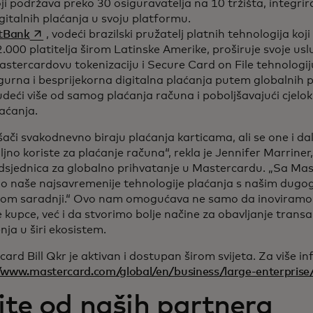
ji podržava preko 30 osiguravatelja na 10 tržišta, integrir
gitalnih plaćanja u svoju platformu.
opens in a new tab
itBank
, vodeći brazilski pružatelj platnih tehnologija koj
.000 platitelja širom Latinske Amerike, proširuje svoje usl
stercardovu tokenizaciju i Secure Card on File tehnologi
gurna i besprijekorna digitalna plaćanja putem globalnih p
deći više od samog plaćanja računa i poboljšavajući cjelo
aćanja.
ači svakodnevno biraju plaćanja karticama, ali se one i da
jno koriste za plaćanje računa“, rekla je Jennifer Marriner,
sjednica za globalno prihvatanje u Mastercardu. „Sa Mast
o naše najsavremenije tehnologije plaćanja s našim dugog
pom saradnji.“ Ovo nam omogućava ne samo da inoviramo 
 kupce, već i da stvorimo bolje načine za obavljanje transak
nja u širi ekosistem.
ard Bill Qkr je aktivan i dostupan širom svijeta. Za više in
/www.mastercard.com/global/en/business/large-enterprise/b
jte od naših partnera