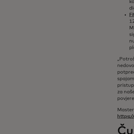
ko
di
F
12
Ma
si
nu
pl
„Potroš
nedovol
potpred
spajam
pristu
za naše
povjere
Masterc
https:/
Ču