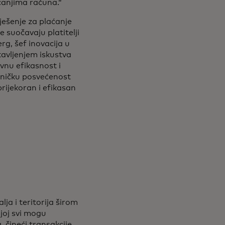
aćanjima računa.“
ešenje za plaćanje
 suočavaju platitelji
g, šef inovacija u
stavljenjem iskustva
vnu efikasnost i
dničku posvećenost
prijekoran i efikasan
ja i teritorija širom
joj svi mogu
 čineći transakcije