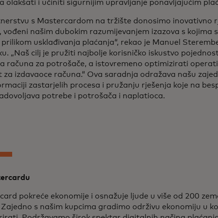
 olakšati i učiniti sigurnijim upravljanje ponavljajućim pl
nerstvu s Mastercardom na tržište donosimo inovativno rj
 vođeni našim dubokim razumijevanjem izazova s kojima se
prilikom usklađivanja plaćanja“, rekao je Manuel Sterember
u. „Naš cilj je pružiti najbolje korisničko iskustvo pojedno
a računa za potrošače, a istovremeno optimizirati operati
t za izdavaoce računa.“ Ova saradnja odražava našu zaje
rmaciji zastarjelih procesa i pružanju rješenja koje na bes
adovoljava potrebe i potrošača i naplatioca.
ercardu
ard pokreće ekonomije i osnažuje ljude u više od 200 zemal
. Zajedno s našim kupcima gradimo održivu ekonomiju u ko
irati. Podržavamo širok spektar digitalnih načina plaćanja,