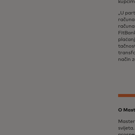
kupcima
„U part
računa,
računa 
FitBank
plaćanj
tačnos
transfo
način z
O Mast
Masterc
svijeta
prosper