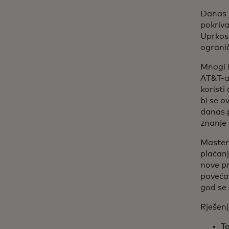
Danas 
pokriva
Uprkos 
ograni
Mnogi i
AT&T-a 
koristi
bi se o
danas p
znanje
Masterc
plaćanj
nove pr
povećal
god se 
Rješenj
To