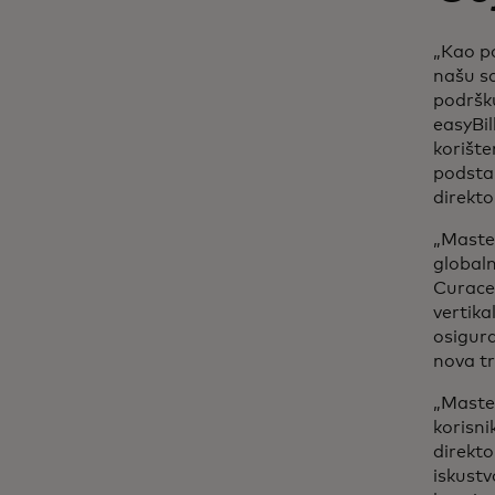
„Kao p
našu sa
podršku
easyBil
korište
podstak
direkt
„Master
globaln
Curace
vertika
osigura
nova tr
„Master
korisni
direkt
iskustv