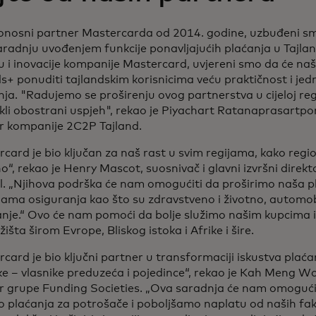
onosni partner Mastercarda od 2014. godine, uzbuđeni sm
radnju uvođenjem funkcije ponavljajućih plaćanja u Tajlan
 i inovacije kompanije Mastercard, uvjereni smo da će naš
ls+ ponuditi tajlandskim korisnicima veću praktičnost i je
nja. "Radujemo se proširenju ovog partnerstva u cijeloj reg
li obostrani uspjeh", rekao je Piyachart Ratanaprasartporn
or kompanije 2C2P Tajland.
card je bio ključan za naš rast u svim regijama, kako regi
o“, rekao je Henry Mascot, suosnivač i glavni izvršni direk
l. „Njihova podrška će nam omogućiti da proširimo naša p
lama osiguranja kao što su zdravstveno i životno, automob
nje.“ Ovo će nam pomoći da bolje služimo našim kupcima i
žišta širom Evrope, Bliskog istoka i Afrike i šire.
card je bio ključni partner u transformaciji iskustva plać
ke – vlasnike preduzeća i pojedince“, rekao je Kah Meng Wo
or grupe Funding Societies. „Ova saradnja će nam omoguć
o plaćanja za potrošače i poboljšamo naplatu od naših fak