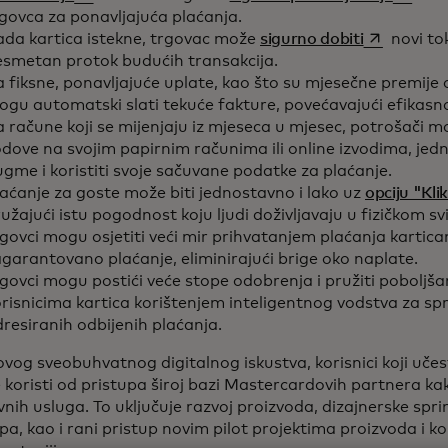
rgovca za ponavljajuća plaćanja.
opens in a
ada kartica istekne, trgovac može
sigurno dobiti
novi to
esmetan protok budućih transakcija.
 fiksne, ponavljajuće uplate, kao što su mjesečne premije o
gu automatski slati tekuće fakture, povećavajući efikasn
 račune koji se mijenjaju iz mjeseca u mjesec, potrošači m
dove na svojim papirnim računima ili online izvodima, jed
gme i koristiti svoje sačuvane podatke za plaćanje.
aćanje za goste može biti jednostavno i lako uz
opciju "Kli
užajući istu pogodnost koju ljudi doživljavaju u fizičkom sv
govci mogu osjetiti veći mir prihvatanjem plaćanja kartica
garantovano plaćanje, eliminirajući brige oko naplate.
govci mogu postići veće stope odobrenja i pružiti poboljša
risnicima kartica korištenjem inteligentnog vodstva za sp
resiranih odbijenih plaćanja.
vog sveobuhvatnog digitalnog iskustva, korisnici koji uč
 koristi od pristupa široj bazi Mastercardovih partnera kako
vnih usluga. To uključuje razvoj proizvoda, dizajnerske sprin
pa, kao i rani pristup novim pilot projektima proizvoda i 