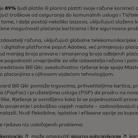
je
89%
ljudi platilo ili planira platiti svoje račune koristeći 
jući troškove od osiguranja do komunalnih usluga i TV/tel
tome, i dalje postoji nekoliko izazova, uključujući složeno k
čene mogućnosti plaćanja karticama i šire sigurnosne pr
zdavatelji računa, uključujući globalne telekomunikacijsk
i digitalne platforme poput Adobea, već primjenjuju plaća
 od manjeg broja prevara i smanjenog broja odbijenih pla
ve pogodnosti unaprijedile za više izdavatelja računa i pot
redstavio Bill Qkr, sveobuhvatno rješenje koje spaja Mas
 o plaćanjima s njihovom vodećom tehnologijom.
ard Bill Qkr pomaže trgovcima, prihvatiteljima kartica, p
a (PayFac) i pružateljima usluga (PSP) da prodru na nova t
ilike. Rješenje je osmišljeno kako bi se pojednostavili proc
o povjerenje i poboljšao uspjeh naplate – zadovoljavajući
nalazili. Nudi fleksibilne, isplative i efikasne opcije za kupc
e rješava niz uobičajenih problema:
opens in a new tab
opens i
kenizacija
može omogućiti
sigurno pohranjivanje
kart