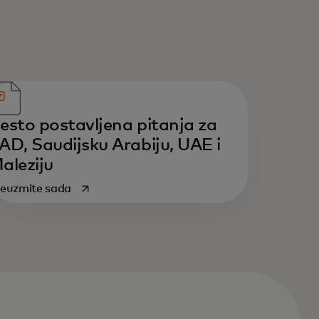
esto postavljena pitanja za
AD, Saudijsku Arabiju, UAE i
aleziju
opens in a new tab
euzmite sada