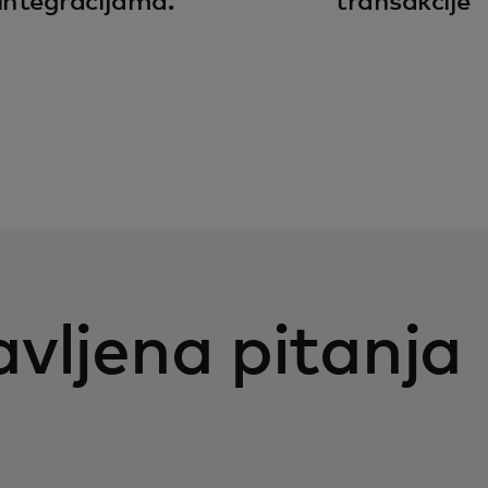
integracijama.
transakcije
vljena pitanja