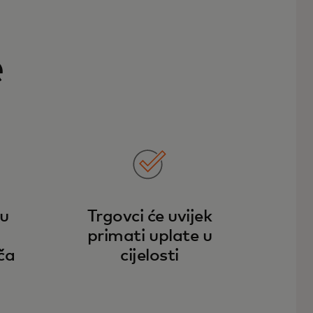
e
tu
Trgovci će uvijek
primati uplate u
ča
cijelosti