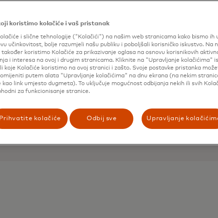
oji koristimo kolačiće i vaš pristanak
olačiće i slične tehnologije ("Kolačići") na našim web stranicama kako bismo ih un
ovu učinkovitost, bolje razumjeli našu publiku i poboljšali korisničko iskustvo. Na 
također koristimo Kolačiće za prikazivanje oglasa na osnovu korisnikovih aktivn
ja i interesa na ovoj i drugim stranicama. Kliknite na "Upravljanje kolačićima" 
li koje Kolačiće koristimo na ovoj stranici i zašto. Svoje postavke pristanka mož
omijeniti putem alata "Upravljanje kolačićima" na dnu ekrana (na nekim strani
 kao link umjesto dugmeta). To uključuje mogućnost odbijanja nekih ili svih Kolač
phodni za funkcionisanje stranice.
Prihvatite kolačiće
Odbij sve
Upravljanje kolačićim