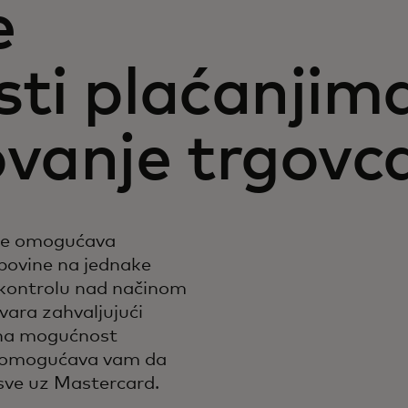
e
osti plaćanjim
ovanje trgovc
ate omogućava
povine na jednake
i kontrolu nad načinom
vara zahvaljujući
vna mogućnost
, omogućava vam da
 sve uz Mastercard.