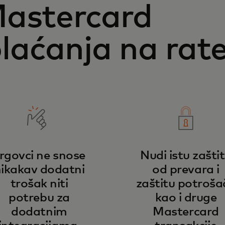
Mastercard
laćanja na rat
rgovci ne snose
Nudi istu zašti
ikakav dodatni
od prevara i
trošak niti
zaštitu potroša
potrebu za
kao i druge
dodatnim
Mastercard