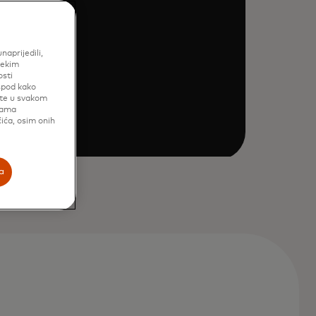
aprijedili,
nekim
osti
ispod kako
ete u svakom
cama
ića, osim onih
a