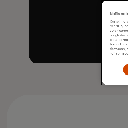
Način na k
Koristimo k
mjerili njih
stranicama 
pregledavan
biste sazna
trenutku pr
dostupan je
koji su neo