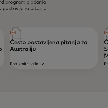
ard program plaćanja
o postavljena pitanja
Često postavljena pitanja za
Č
o
Australiju
S
M
opens in a new tab
Preuzmite sada
Pr