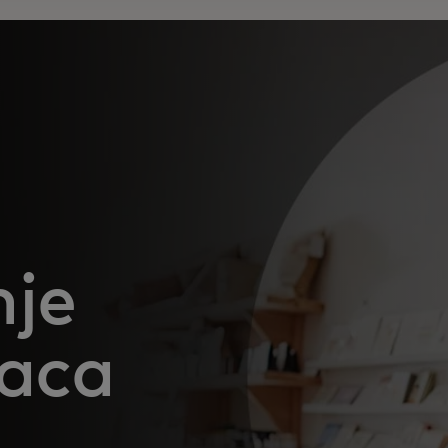
je
vaca