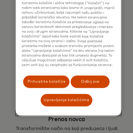
Koristimo kolačiće i slične tehnologije ("Kolačići") na
našim web stranicama kako bismo ih unaprijedili, mjerili
njihovu učinkovitost, bolje razumjeli našu publiku i
poboljšali korisničko iskustvo. Na nekim stranicama
također koristimo Kolačiće za prikazivanje oglasa na
Rješenja za upravljanje rizikom kod
osnovu korisnikovih aktivnosti pregledavanja i interesa
plaćanja s računa na račun
na ovoj i drugim stranicama. Kliknite na "Upravljanje
kolačićima" ispod kako biste saznali koje Kolačiće
Iskoristite povezanu inteligenciju za
koristimo na ovoj stranici i zašto. Svoje postavke
pristanka možete u svakom trenutku promijeniti putem
sprečavanje prevara i pranja novca u
alata "Upravljanje kolačićima" na dnu ekrana (na nekim
stvarnom vremenu.
stranicama dostupan je kao link umjesto dugmeta). To
uključuje mogućnost odbijanja nekih ili svih Kolačića,
osim onih koji su neophodni za funkcionisanje stranice.
Istražite
Prihvatite kolačiće
Odbij sve
Upravljanje kolačićima
Prenos novca
Transformišite način na koji preduzeća i ljudi