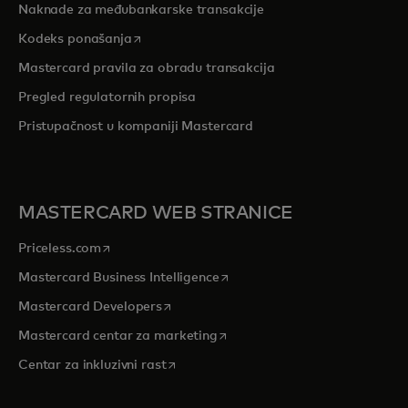
Naknade za međubankarske transakcije
opens in a new tab
Kodeks ponašanja
Mastercard pravila za obradu transakcija
Pregled r
egulatornih propisa
Pristupačnost u kompaniji Mastercard
MASTERCARD WEB STRANICE
opens in a new tab
Priceless.com
opens in a new tab
Mastercard Business Intelligence
opens in a new tab
Mastercard Developers
opens in a new tab
Mastercard centar za marketing
opens in a new tab
Centar za inkluzivni rast