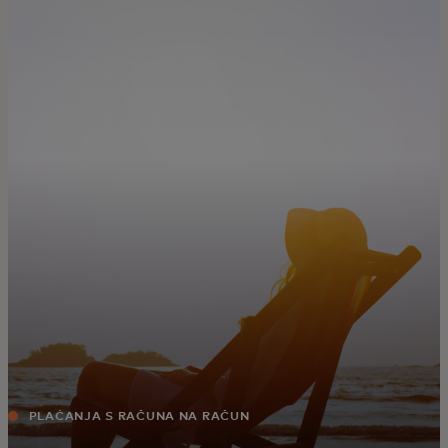
Za vas
Za biznis
Za svijet
Za inovatore
Novosti i trendovi
PLAĆANJA S RAČUNA NA RAČUN