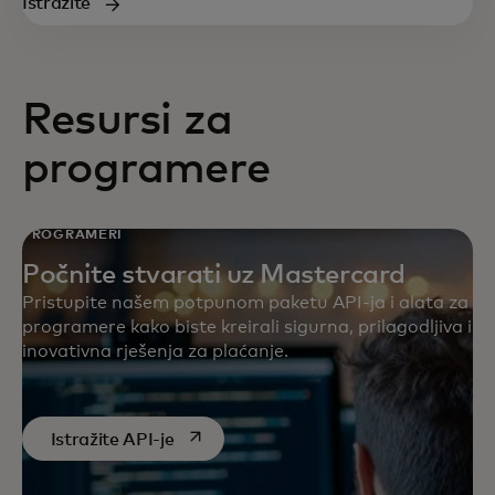
Istražite
Resursi za
programere
PROGRAMERI
Počnite stvarati uz Mastercard
Pristupite našem potpunom paketu API-ja i alata za
programere kako biste kreirali sigurna, prilagodljiva i
inovativna rješenja za plaćanje.
opens in a new tab
Istražite API-je