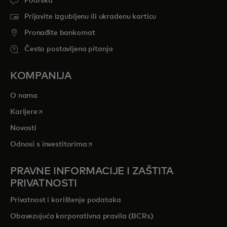
Podrška
Prijavite izgubljenu ili ukradenu karticu
Pronađite bankomat
Često postavljena pitanja
KOMPANIJA
O nama
opens in a new tab
Karijere
Novosti
opens in a new tab
Odnosi s investitorima
PRAVNE INFORMACIJE I ZAŠTITA
PRIVATNOSTI
Privatnost i korištenje podataka
Obavezujuća korporativna pravila (BCRs)