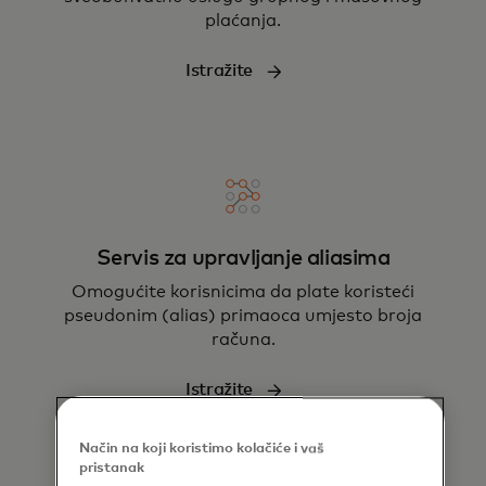
plaćanja.
Istražite
Servis za upravljanje aliasima
Omogućite korisnicima da plate koristeći
pseudonim (alias) primaoca umjesto broja
računa.
Istražite
Način na koji koristimo kolačiće i vaš
pristanak