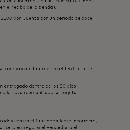
tán cubiertas si su artículo sufre Daños
n el recibo de la tienda).
 $100 por Cuenta por un periodo de doce
 compran en Internet en el Territorio de
 entregado dentro de los 30 días
 no le haya reembolsado su tarjeta
adas contra el funcionamiento incorrecto,
nte la entrega, si el Vendedor o el