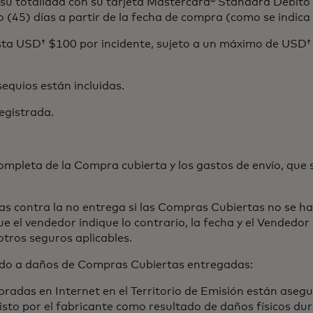
 totalidad con su tarjeta Mastercard® Standard Debito es
(45) días a partir de la fecha de compra (como se indica e
ta USD† $100 por incidente, sujeto a un máximo de USD†
uios están incluidas.
egistrada.
leta de la Compra cubierta y los gastos de envío, que se
ontra la no entrega si las Compras Cubiertas no se han
e el vendedor indique lo contrario, la fecha y el Vendedor
tros seguros aplicables.
o a daños de Compras Cubiertas entregadas:
as en Internet en el Territorio de Emisión están asegur
sto por el fabricante como resultado de daños físicos dura