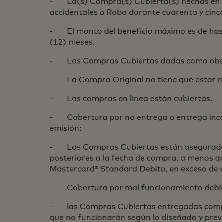
- La(s) Compra(s) Cubierta(s) hechas en su
accidentales o Robo durante cuarenta y cinco 
- El monto del beneficio máximo es de has
(12) meses.
- Las Compras Cubiertas dadas como obseq
- La Compra Original no tiene que estar r
- Las compras en línea están cubiertas.
- Cobertura por no entrega o entrega incomp
emisión:
- Las Compras Cubiertas están aseguradas c
posteriores a la fecha de compra, a menos qu
Mastercard® Standard Debito, en exceso de o
- Cobertura por mal funcionamiento debid
- las Compras Cubiertas entregadas comprad
que no funcionarán según lo diseñado y previ