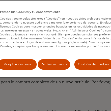
eren a un Tarjetahabiente Mastercard® Standard Debito, q
 en la superficie de la tarjeta Mastercard® Standard Debi
izamos las Cookies y tu consentimiento
tercard puede variar según el Emisor de la tarjeta. Para o
Cookies y tecnologías similares ("Cookies") en nuestros sitios web para mejora
, comprender a nuestra audiencia y mejorar la experiencia del usuario. En algun
lizamos Cookies para mostrar anuncios basados ​​en las actividades de navegaci
sus intereses en esta y en otras webs. Haz click en "Administrar Cookies" a con
ard Debito usted puede comprar confiado, sabiendo que 
ookies utilizamos en este sitio y por qué. Siempre puedes cambiar sus prefere
estar protegidas en caso de Hurto o Daño Accidental dur
nto utilizando la herramienta "Administrar Cookies" en la parte inferior de la 
 como un enlace en lugar de un botón en algunas páginas web). Esto incluye re
 el recibo de la tienda).
 Cookies, excepto aquellas que sean estrictamente necesarias para el funciona
ard® Standard Debito.
Aceptar cookies
Rechazar todas
Gestión de cookies
para la compra completa de un nuevo artículo. Por favor