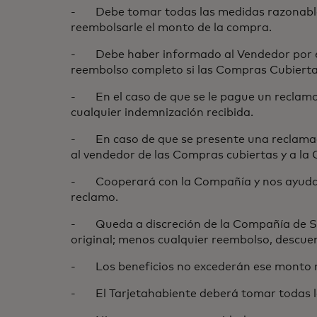
- Debe tomar todas las medidas razonables 
reembolsarle el monto de la compra.
- Debe haber informado al Vendedor por esc
reembolso completo si las Compras Cubierta
- En el caso de que se le pague un reclamo 
cualquier indemnización recibida.
- En caso de que se presente una reclamaci
al vendedor de las Compras cubiertas y a la 
- Cooperará con la Compañía y nos ayudará 
reclamo.
- Queda a discreción de la Compañía de Segu
original; menos cualquier reembolso, descue
- Los beneficios no excederán ese monto re
- El Tarjetahabiente deberá tomar todas la