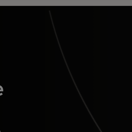
e
n
e