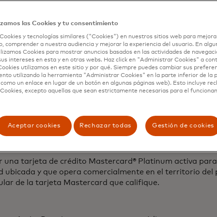
, regreso de personas a cargo (dependientes) y personas 
izamos las Cookies y tu consentimiento
rama MasterAssist Premium es brindado por AXA Assistance 
Cookies y tecnologías similares ("Cookies") en nuestros sitios web para mejora
, comprender a nuestra audiencia y mejorar la experiencia del usuario. En algun
lizamos Cookies para mostrar anuncios basados ​​en las actividades de navegaci
sus intereses en esta y en otras webs. Haz click en "Administrar Cookies" a con
mación General.
ookies utilizamos en este sitio y por qué. Siempre puedes cambiar sus prefere
nto utilizando la herramienta "Administrar Cookies" en la parte inferior de la 
 como un enlace en lugar de un botón en algunas páginas web). Esto incluye re
 Cookies, excepto aquellas que sean estrictamente necesarias para el funciona
a Mastercard® Platinum con residencia real, habitual y per
Aceptar cookies
Rechazar todas
Gestión de cookies
rgentina por entidades emisoras elegibles. La asistencia t
ores de 25 años, ya sea que viajen juntos o por separado.
er una tarjeta de crédito Mastercard® Platinum activa par
ubicada y que opera comercialmente en el territorio del paí
lar de la tarjeta Mastercard que califique.