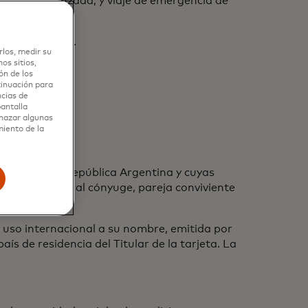
de edad avanzada, y viaje de emergencia de
Argentina S.A.
rlos, medir su
os sitios,
ón de los
tinuación para
ncias de
pantalla
chazar algunas
miento de la
manente en la República Argentina y cuyas
ambién incluye al cónyuge, pareja conviviente
a uso internacional a su nombre, emitida por
s de residencia del Titular de la tarjeta. La