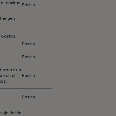
 un máximo
Básica
Schengen
a Gastos
Básica
Básica
durante un
do en el
Básica
cos.
Básica
saje de ida