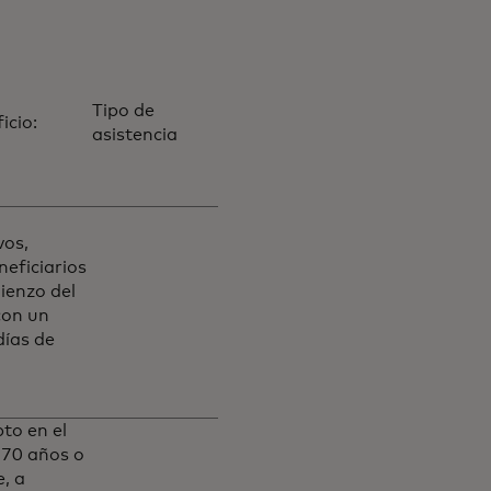
Tipo de
icio:
asistencia
vos,
neficiarios
ienzo del
con un
días de
to en el
 70 años o
e, a