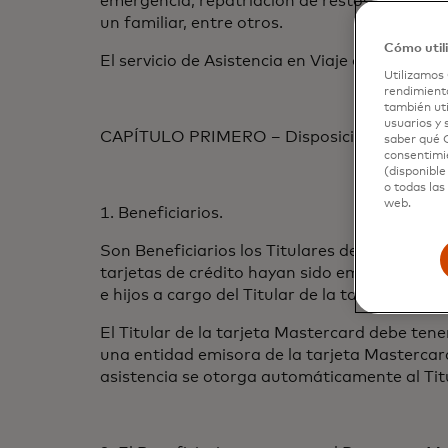
emergencia, repatriación de restos mortales
un familiar, entre otros.
Cómo util
El servicio de Asistencia en Viaje del Prog
Utilizamos 
rendimiento
también uti
usuarios y 
CAPÍTULO PRIMERO – Disposiciones e Infor
saber qué C
consentimie
(disponible
o todas las
web.
1. Beneficiarios.
Son Beneficiarios los Titulares de la tarjet
tarjetas de crédito hayan sido emitidas en A
e hijos a cargo del Titular de la tarjeta men
El Titular de la tarjeta Mastercard debe ten
una entidad emisora de la tarjeta Mastercard 
asistencia se otorga automáticamente al Titu