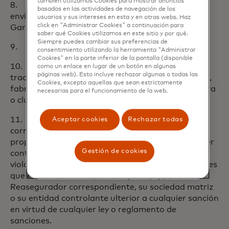
también utilizamos Cookies para mostrar anuncios
8. cualquier promesa en tiempos de entrega o
basados ​​en las actividades de navegación de los
envío, ya sea o no declarado o cubierto por la
usuarios y sus intereses en esta y en otras webs. Haz
click en "Administrar Cookies" a continuación para
Garantía del fabricante;
saber qué Cookies utilizamos en este sitio y por qué.
Siempre puedes cambiar sus preferencias de
9. cualquier artículo personalizado, único o raro;
consentimiento utilizando la herramienta "Administrar
Cookies" en la parte inferior de la pantalla (disponible
10. tarjetas co-branded con minoristas
como un enlace en lugar de un botón en algunas
páginas web). Esto incluye rechazar algunas o todas las
tradicionales o en línea, distribuidores, mayoristas,
Cookies, excepto aquellas que sean estrictamente
fabricantes de productos, grupos/clubes de compra
necesarias para el funcionamiento de la web.
o clubes de membrecía.
11. AIG (La Compañía) y / o Reasegurador
Aceptar cookies
Rechazar todas
correspondiente, no será responsable de
proporcionar cualquier cobertura o hacer cualquier
Gestión de cookies
continuación de pago si el hacerlo implica estar en
violación de cualquier ley o reglamento de sanciones
que expondría a AIG (La Compañía) y / o
Reasegurador correspondiente, su sociedad matriz
o su entidad controlante ulterior a cualquier sanción
en virtud de cualquier ley o reglamento de
sanciones.