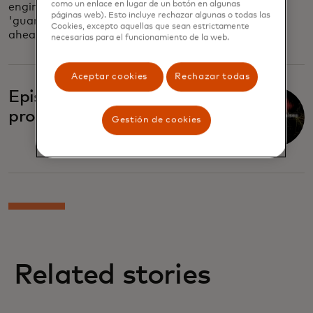
como un enlace en lugar de un botón en algunas
engineering and the dangers of
páginas web). Esto incluye rechazar algunas o todas las
'guaranteed returns' — stay one step
Cookies, excepto aquellas que sean estrictamente
ahead.
necesarias para el funcionamiento de la web.
Aceptar cookies
Rechazar todas
Episode four: Broken
promises
Gestión de cookies
Related stories