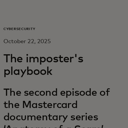
Para vos
Para empresas
CYBERSECURITY
October 22, 2025
Para el mundo
The imposter's
Para innovadores
playbook
Noticias y tendencias
The second episode of
the Mastercard
documentary series