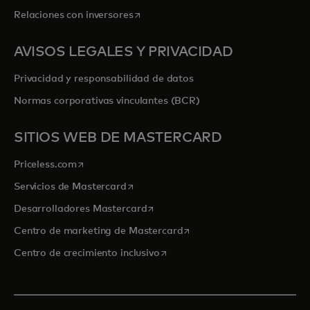
se abre en una pestaña nueva
Relaciones con inversores
AVISOS LEGALES Y PRIVACIDAD
Privacidad y responsabilidad de datos
Normas corporativas vinculantes (BCR)
SITIOS WEB DE MASTERCARD
se abre en una pestaña nueva
Priceless.com
se abre en una pestaña nueva
Servicios de Mastercard
se abre en una pestaña nueva
Desarrolladores Mastercard
se abre en una pestaña nu
Centro de marketing de Mastercard
se abre en una pestaña nueva
Centro de crecimiento inclusivo