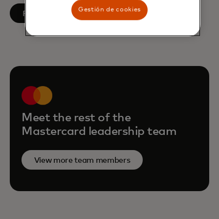
Gestión de cookies
se abre en una pestaña nueva
Follow on LinkedIn
Meet the rest of the
Mastercard leadership team
View more team members