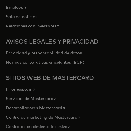
se abre en una pestaña nueva
Empleos
Sala de noticias
se abre en una pestaña nueva
Relaciones con inversores
AVISOS LEGALES Y PRIVACIDAD
Privacidad y responsabilidad de datos
Normas corporativas vinculantes (BCR)
SITIOS WEB DE MASTERCARD
se abre en una pestaña nueva
Priceless.com
se abre en una pestaña nueva
Servicios de Mastercard
se abre en una pestaña nueva
Desarrolladores Mastercard
se abre en una pestaña nu
Centro de marketing de Mastercard
se abre en una pestaña nueva
Centro de crecimiento inclusivo