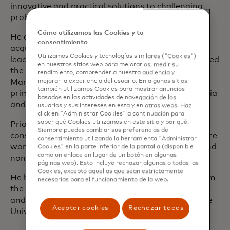
innovative and practical solutions to challenging
problems, maximizing shareholder value.
Cómo utilizamos las Cookies y tu
He originally joined Mastercard in 2015 when it
consentimiento
acquired Applied Predictive Technologies (APT), a
Utilizamos Cookies y tecnologías similares ("Cookies")
leading cloud-based analytics company. Greg guided
en nuestros sitios web para mejorarlos, medir su
the firm’s Consumer Packaged Goods and
rendimiento, comprender a nuestra audiencia y
Manufacturing vertical, and also served as the
mejorar la experiencia del usuario. En algunos sitios,
también utilizamos Cookies para mostrar anuncios
primary lead for its work in San Francisco, Australia
basados ​​en las actividades de navegación de los
and New Zealand.
usuarios y sus intereses en esta y en otras webs. Haz
click en "Administrar Cookies" a continuación para
saber qué Cookies utilizamos en este sitio y por qué.
Prior to joining APT, Greg was a management
Siempre puedes cambiar sus preferencias de
consultant, initially with Marakon Associates before
consentimiento utilizando la herramienta "Administrar
working with myriad organizations in the social and
Cookies" en la parte inferior de la pantalla (disponible
como un enlace en lugar de un botón en algunas
nonprofit sector.
páginas web). Esto incluye rechazar algunas o todas las
Cookies, excepto aquellas que sean estrictamente
He holds a Master of Business Administration from
necesarias para el funcionamiento de la web.
the University of Pennsylvania's Wharton School,
and a Bachelor of Science in Economics from Duke
Aceptar cookies
Rechazar todas
University.