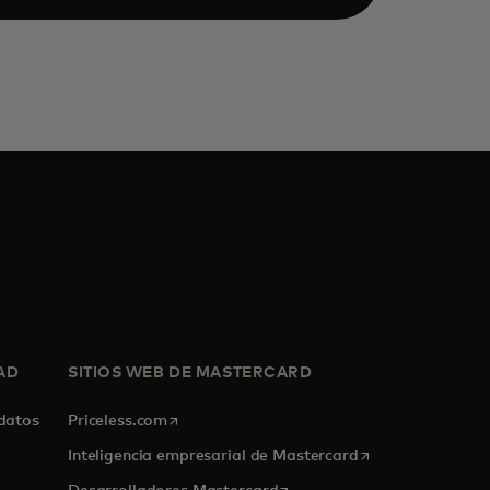
AD
SITIOS WEB DE MASTERCARD
se abre en una pestaña nueva
 datos
Priceless.com
se abre en una p
Inteligencia empresarial de Mastercard
se abre en una pestaña nuev