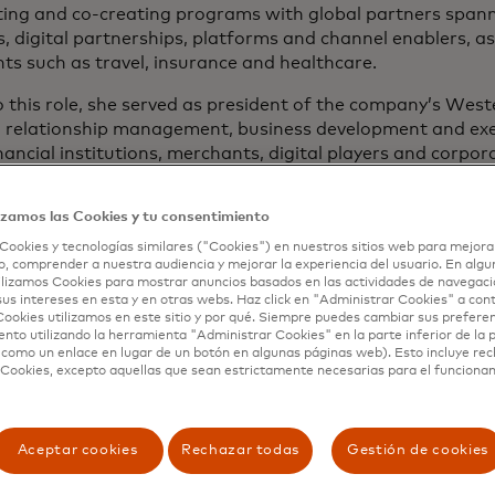
ting and co-creating programs with global partners spann
s, digital partnerships, platforms and channel enablers, as 
s such as travel, insurance and healthcare.
o this role, she served as president of the company’s Wes
g relationship management, business development and exe
nancial institutions, merchants, digital players and corporat
 Portugal, the Netherlands, Belgium and Luxembourg.
izamos las Cookies y tu consentimiento
 in her tenure with the company, Eimear led the consumer 
. & Ireland division, following work with the European M
Cookies y tecnologías similares ("Cookies") en nuestros sitios web para mejora
, comprender a nuestra audiencia y mejorar la experiencia del usuario. En algun
lizamos Cookies para mostrar anuncios basados ​​en las actividades de navegaci
sus intereses en esta y en otras webs. Haz click en "Administrar Cookies" a con
has more than 20 years of experience spanning financial s
ookies utilizamos en este sitio y por qué. Siempre puedes cambiar sus prefere
ments. Prior to joining Mastercard, she was at Alvarez &
nto utilizando la herramienta "Administrar Cookies" en la parte inferior de la 
 como un enlace en lugar de un botón en algunas páginas web). Esto incluye re
g banks. Before that, she held various roles with Allied Iri
 Cookies, excepto aquellas que sean estrictamente necesarias para el funciona
 and New York.
 holds a Bachelor of Commerce degree from the National 
d, Galway and a Master of Business Administration from 
Aceptar cookies
Rechazar todas
Gestión de cookies
ngapore.