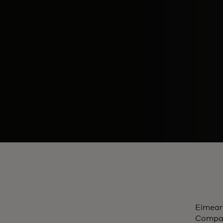
Eimear
Compan