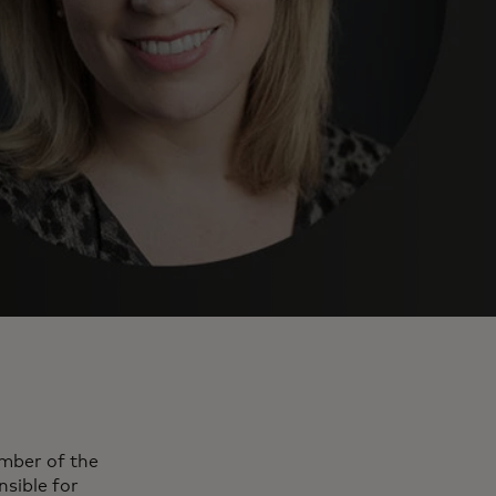
mber of the
sible for