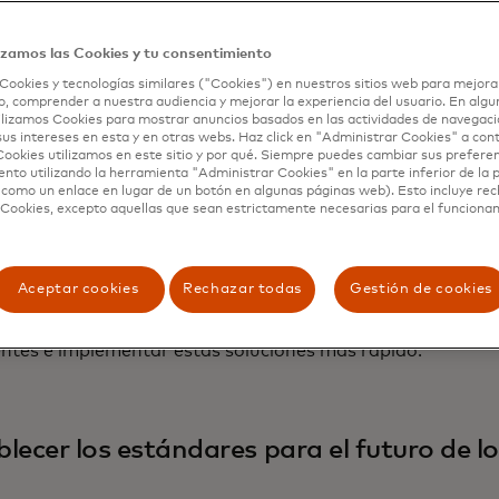
Agent.
tro de agentes: Una forma sencilla para que aquellos que u
izamos las Cookies y tu consentimiento
ientas para agentes identifiquen a sus agentes y accedan
Cookies y tecnologías similares ("Cookies") en nuestros sitios web para mejora
os Mastercard habilitados para IA.
, comprender a nuestra audiencia y mejorar la experiencia del usuario. En algun
lizamos Cookies para mostrar anuncios basados ​​en las actividades de navegaci
ht Tokens: Una forma segura y controlada para que los ag
sus intereses en esta y en otras webs. Haz click en "Administrar Cookies" a con
ookies utilizamos en este sitio y por qué. Siempre puedes cambiar sus prefere
n la información autorizada de Mastercard. A medida que 
nto utilizando la herramienta "Administrar Cookies" en la parte inferior de la 
o agente, Insight Tokens permitirá a los consumidores reci
 como un enlace en lugar de un botón en algunas páginas web). Esto incluye re
imiento, experiencias e información más personalizadas y 
 Cookies, excepto aquellas que sean estrictamente necesarias para el funciona
 se basan en la tecnología Mastercard ya respaldada por 
ncur.
Aceptar cookies
Rechazar todas
Gestión de cookies
cios de consultoría de agentes: soporte experto para ayud
ntes, comerciantes y facilitadores de IA a diseñar experi
entes e implementar estas soluciones más rápido.
lecer los estándares para el futuro de l