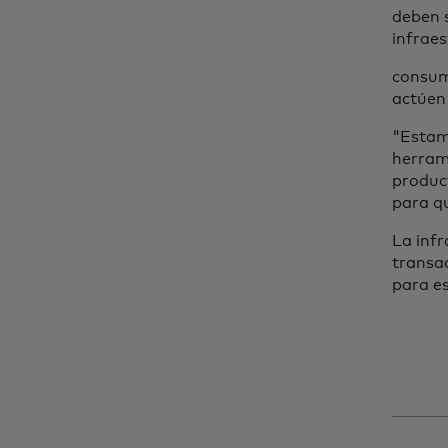
deben s
infraes
consum
actúen 
"Estam
herrami
produc
para q
La inf
transac
para e