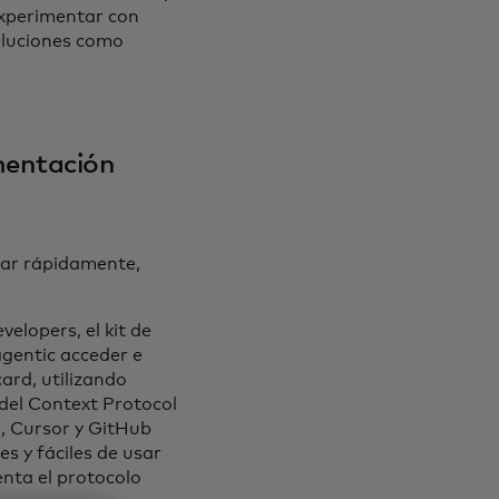
experimentar con
oluciones como
mentación
zar rápidamente,
elopers, el kit de
agentic acceder e
ard, utilizando
del Context Protocol
, Cursor y GitHub
s y fáciles de usar
nta el protocolo