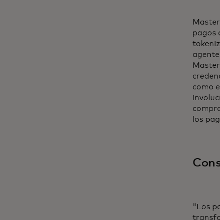
Master
pagos d
tokeni
agentes
Masterc
credenc
como el
involuc
compra
los pa
Cons
"Los p
transfo