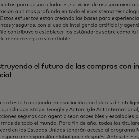
ientas para desarrolladores, servicios de asesoramiento 
ración aún más profunda en todo el ecosistema tecnológic
. Estos esfuerzos están creando las bases para experienc
entes y seguras, con el uso de inteligencia artificial y agent
a contribuye a establecer los estándares sobre cómo la I
de manera segura y confiable.
truyendo el futuro de las compras con in
cial
ard está trabajando en asociación con líderes de inteligenc
o, incluidos Stripe, Google y Antom (de Ant International
ciones seguras con agentic sean accesibles y escalables 
rmas de todo el mundo. Para fin de año, todos los titulare
card en los Estados Unidos tendrán acceso al programa
M
se espera una expansión global poco después. Antes de eso, l