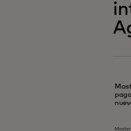
in
A
Mast
pago
nuev
Master