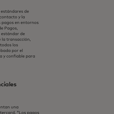
e estándares de
 contacto y la
s pagos en entornos
de Pagos,
n estándar de
 la transacción,
 todos los
obada por el
a y confiable para
ciales
entan una
stercard. "Los pagos