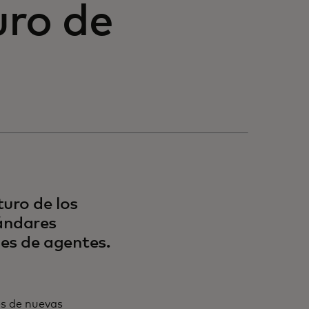
uro de
uro de los
ándares
es de agentes.
és de nuevas