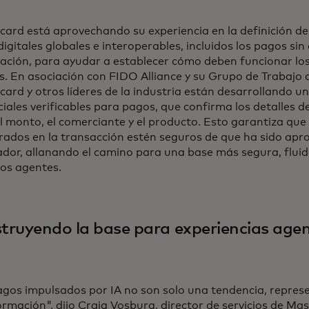
card está aprovechando su experiencia en la definición d
igitales globales e interoperables, incluidos los pagos sin
zación, para ayudar a establecer cómo deben funcionar lo
. En asociación con FIDO Alliance y su Grupo de Trabajo 
ard y otros líderes de la industria están desarrollando u
iales verificables para pagos, que confirma los detalles de
 monto, el comerciante y el producto. Esto garantiza que
rados en la transacción estén seguros de que ha sido apr
dor, allanando el camino para una base más segura, fluid
gos agentes.
truyendo la base para experiencias agen
agos impulsados por IA no son solo una tendencia, repres
rmación", dijo Craig Vosburg, director de servicios de Ma