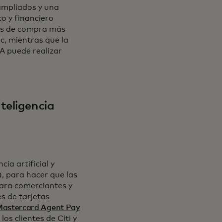
ampliados y una
o y financiero
ias de compra más
ic, mientras que la
A puede realizar
teligencia
ia artificial y
), para hacer que las
para comerciantes y
s de tarjetas
se abre en una pestaña nueva
astercard Agent Pay
os clientes de Citi y