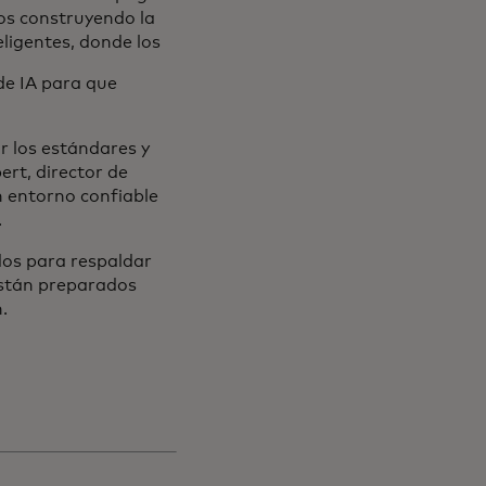
mos construyendo la
ligentes, donde los
de IA para que
r los estándares y
ert, director de
 entorno confiable
.
dos para respaldar
están preparados
.