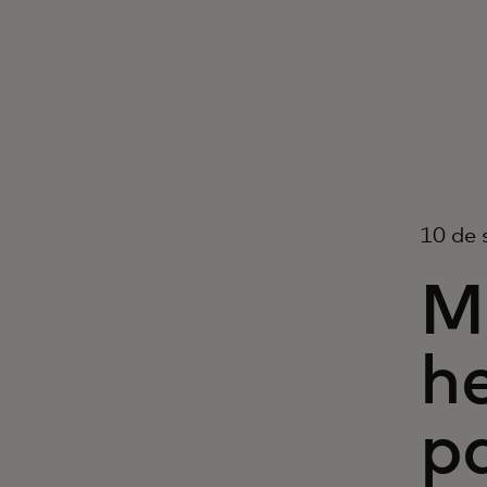
10 de 
M
h
pa