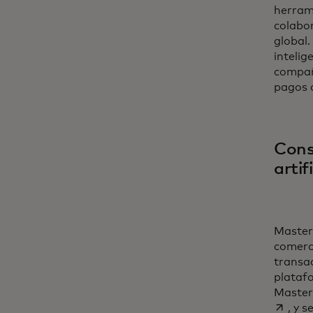
herram
colabo
global
intelig
compañí
pagos 
Cons
artifi
Masterc
comerci
transac
platafo
Master
, y 