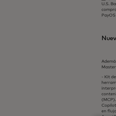
U.S. B
compra
PayOS y
Nuev
Además
Master
- Kit d
herrami
interpr
conten
(MCP). 
Copilot
en fluj