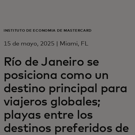
Para vos
Para empresas
INSTITUTO DE ECONOMÍA DE MASTERCARD
15 de mayo, 2025 | Miami, FL
Para el mundo
Río de Janeiro se
Para innovadores
posiciona como un
destino principal para
Noticias y tendencias
viajeros globales;
playas entre los
destinos preferidos de