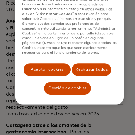
Rica figura entre los 10 primeros para
basados ​​en las actividades de navegación de los
2024.
usuarios y sus intereses en esta y en otras webs. Haz
click en "Administrar Cookies" a continuación para
saber qué Cookies utilizamos en este sitio y por qué.
Aventureros eligen Argentina, Costa Rica
Siempre puedes cambiar sus preferencias de
y Brasil.
Una combinación de deseo de
consentimiento utilizando la herramienta "Administrar
Cookies" en la parte inferior de la pantalla (disponible
explorar y el impacto de las redes
como un enlace en lugar de un botón en algunas
sociales está llevando a los turistas a
páginas web). Esto incluye rechazar algunas o todas las
buscar aventuras. Para identificar los
Cookies, excepto aquellas que sean estrictamente
necesarias para el funcionamiento de la web.
destinos donde el ecoturismo está
floreciendo, MEI analizó los parques
nacionales más importantes según cómo
Aceptar cookies
Rechazar todas
el comercio local contribuye al gasto
turístico total⁴. En América Latina y el
Caribe, Argentina, Costa Rica y Brasil se
Gestión de cookies
destacan: los parques nacionales
representan el 5,9%, 5,1% y 3,1%
respectivamente del gasto
transfronterizo en estos países en 2024.
Cartagena atrae a los amantes de la
gastronomía internacional.
Para los