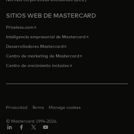
Normas corporativas vinculantes (BCR)
SITIOS WEB DE MASTERCARD
se abre en una pestaña nueva
Priceless.com
se abre en una pestaña
Inteligencia empresarial de Mastercard
se abre en una pestaña nueva
Desarrolladores Mastercard
se abre en una pestaña nu
Centro de marketing de Mastercard
se abre en una pestaña nueva
Centro de crecimiento inclusivo
Privacidad
Terms
Manage cookies
© Mastercard 1994-2026.
LinkedIn
Facebook
Twitter/X
YouTube