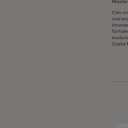
Master
Con un
una eco
innovac
fortale
evoluci
Costa R