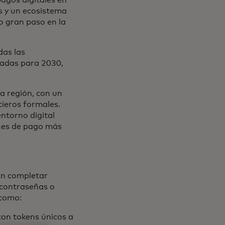
agos digitales en
s y un ecosistema
mo gran paso en la
das las
zadas para 2030,
a región, con un
cieros formales.
entorno digital
ones de pago más
an completar
 contraseñas o
 como:
con tokens únicos a