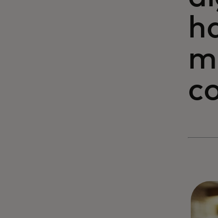
ha
m
c