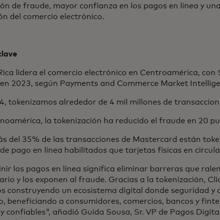
ón de fraude, mayor confianza en los pagos en línea y una
n del comercio electrónico.
clave
ica lidera el comercio electrónico en Centroamérica, con 
 en 2023, según Payments and Commerce Market Intellig
4, tokenizamos alrededor de 4 mil millones de transaccio
noamérica, la tokenización ha reducido el fraude en 20 p
ás del 35% de las transacciones de Mastercard están tok
de pago en línea habilitados que tarjetas físicas en circula
nir los pagos en línea significa eliminar barreras que rale
ario y los exponen al fraude. Gracias a la tokenización, Cli
s construyendo un ecosistema digital donde seguridad y 
o, beneficiando a consumidores, comercios, bancos y fint
 y confiables", añadió Guida Sousa, Sr. VP de Pagos Digit