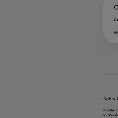
C
Ce
c
Sobre 
Masterc
alrededo