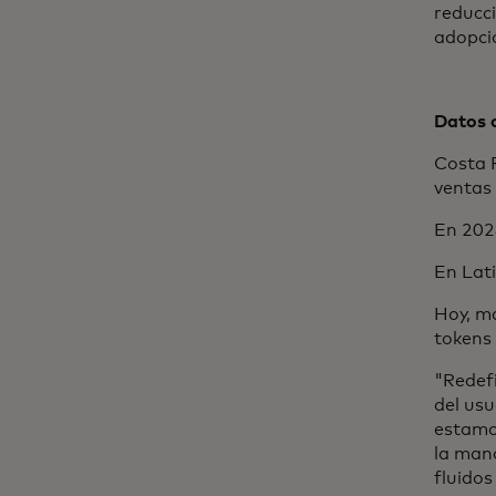
reducci
adopció
Datos 
Costa R
ventas
En 202
En Lati
Hoy, m
tokens 
"Redefi
del usu
estamo
la man
fluidos