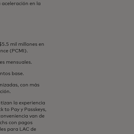
 aceleración en la
$5.5 mil millones en
ence (PCMI).
nes mensuales.
untos base.
enizadas, con más
ción.
ntizan la experiencia
ck to Pay y Passkeys,
conveniencia van de
echs con pagos
ales para LAC de