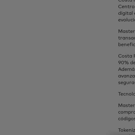
Costa R
Centroa
digital
evoluci
Masterc
transac
benefic
Costa R
90% de 
Además,
avanza
seguras
Tecnol
Master
compra
códigos
Tokeniz