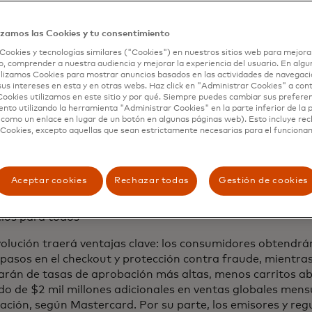
 de fraude.
o Pay: Simplifica el checkout con autenticación rápida y se
izamos las Cookies y tu consentimiento
a manual de datos.
Cookies y tecnologías similares ("Cookies") en nuestros sitios web para mejora
, comprender a nuestra audiencia y mejorar la experiencia del usuario. En algun
ys:
Usa autenticación biométrica para reemplazar contra
lizamos Cookies para mostrar anuncios basados ​​en las actividades de navegaci
sus intereses en esta y en otras webs. Haz click en "Administrar Cookies" a con
les, similar a los PIN en transacciones presenciales.
ookies utilizamos en este sitio y por qué. Siempre puedes cambiar sus prefere
nto utilizando la herramienta "Administrar Cookies" en la parte inferior de la 
as que los pagos presenciales se han vuelto más ágiles y 
 como un enlace en lugar de un botón en algunas páginas web). Esto incluye re
gía de chip y contactless, las compras en línea aún enfr
 Cookies, excepto aquellas que sean estrictamente necesarias para el funciona
n en el checkout y fraude. Mastercard está cerrando esta
ciones rápidas y seguras para consumidores y negocios", 
o, Country Manager de Mastercard Costa Rica.
Aceptar cookies
Rechazar todas
Gestión de cookies
cios para todos
volución traerá ventajas clave: los consumidores obtendr
asos en el checkout y protección contra fraude, mientras
tarán de tasas de aprobación más altas, menos carritos 
o de $2 mil millones adicionales en ventas globales mensu
ación, según Mastercard. Por su parte, los emisores y re