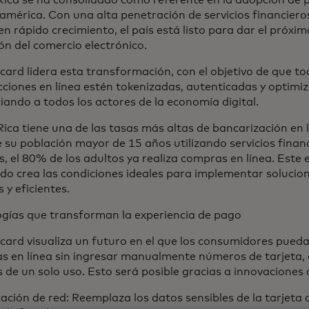
ica se ha consolidado como referente en la adopción de p
mérica. Con una alta penetración de servicios financiero
 en rápido crecimiento, el país está listo para dar el próxi
ón del comercio electrónico.
ard lidera esta transformación, con el objetivo de que to
ciones en línea estén tokenizadas, autenticadas y optimi
iando a todos los actores de la economía digital.
ica tiene una de las tasas más altas de bancarización en l
su población mayor de 15 años utilizando servicios finan
 el 80% de los adultos ya realiza compras en línea. Este 
do crea las condiciones ideales para implementar soluci
 y eficientes.
ogías que transforman la experiencia de pago
card visualiza un futuro en el que los consumidores pued
s en línea sin ingresar manualmente números de tarjeta,
 de un solo uso. Esto será posible gracias a innovaciones
ación de red: Reemplaza los datos sensibles de la tarjeta 