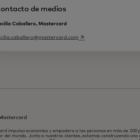
ontacto de medios
cilia Caballero, Mastercard
se abre en una pestaña 
ecilia.caballero@mastercard.com
Mastercard
ard impulsa economías y empodera a las personas en más de 200 pa
r del mundo. Junto a nuestros clientes, estamos construyendo una