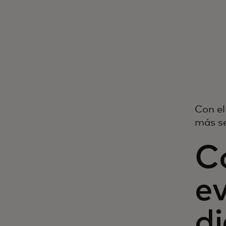
Con el
más se
Co
ev
di