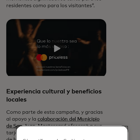
residentes como para los visitantes”.
Experiencia cultural y beneficios
locales
Como parte de esta campaña, y gracias
al apoyo y la
colaboración del Municipio
de San Juan
, Mastercard ofrecerá a sus
tarjetahabientes descuentos especiales
de hasta un 20 % en comercios