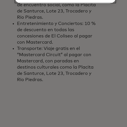
de encuentro social, como la Placita
de Santurce, Lote 23, Trocadero y
Río Piedras.
Entretenimiento y Conciertos: 10 %
de descuento en todas las
concesiones de El Coliseo al pagar
con Mastercard.
Transporte: Viaje gratis en el
“Mastercard Circuit” al pagar con
Mastercard, con paradas en
destinos culturales como la Placita
de Santurce, Lote 23, Trocadero y
Río Piedras.