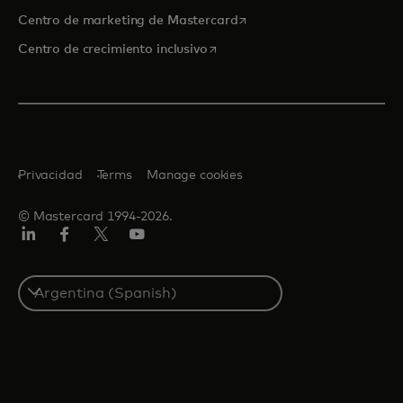
se abre en una pestaña nu
Centro de marketing de Mastercard
se abre en una pestaña nueva
Centro de crecimiento inclusivo
Privacidad
Terms
Manage cookies
© Mastercard 1994-2026.
LinkedIn
Facebook
Twitter/X
YouTube
Select
a
country