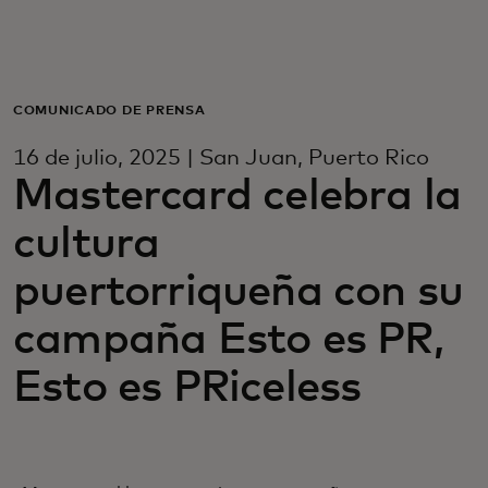
Para vos
Para empresas
COMUNICADO DE PRENSA
16 de julio, 2025 | San Juan, Puerto Rico
Para el mundo
Mastercard celebra la
cultura
Para innovadores
puertorriqueña con su
Noticias y tendencias
campaña Esto es PR,
Esto es PRiceless