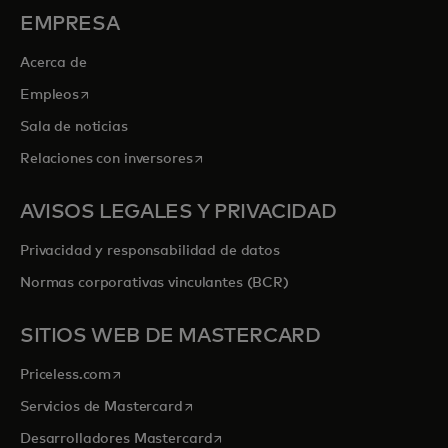
EMPRESA
Acerca de
se abre en una pestaña nueva
Empleos
Sala de noticias
se abre en una pestaña nueva
Relaciones con inversores
AVISOS LEGALES Y PRIVACIDAD
Privacidad y responsabilidad de datos
Normas corporativas vinculantes (BCR)
SITIOS WEB DE MASTERCARD
se abre en una pestaña nueva
Priceless.com
se abre en una pestaña nueva
Servicios de Mastercard
se abre en una pestaña nueva
Desarrolladores Mastercard