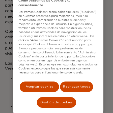
Cómo utilizamos las Cookies y tu
participantes, promoviendo a la vez la
consentimiento
conexión social en toda la ciudad
Utilizamos Cookies y tecnologías similares ("Cookies")
mediante beneficios exclusivos y
en nuestros sitios web para mejorarlos, medir su
rendimiento, comprender a nuestra audiencia y
experiencias Priceless.
mejorar la experiencia del usuario. En algunos sitios,
también utilizamos Cookies para mostrar anuncios
Quienes utilicen tarjetas Mastercard
basados ​​en las actividades de navegación de los
usuarios y sus intereses en esta y en otras webs. Haz
emitidas localmente podrán disfrutar de
click en "Administrar Cookies" a continuación para
un recorrido auténticamente
saber qué Cookies utilizamos en este sitio y por qué.
puertorriqueño: diseñado, desarrollado y
Siempre puedes cambiar sus preferencias de
consentimiento utilizando la herramienta "Administrar
vivido en la Isla.
Cookies" en la parte inferior de la pantalla (disponible
como un enlace en lugar de un botón en algunas
Las Experiencias Priceless de este
páginas web). Esto incluye rechazar algunas o todas las
Verano Incluyen:
Cookies, excepto aquellas que sean estrictamente
necesarias para el funcionamiento de la web.
Cultura Gastronómica: 20 % de
descuento al pagar con Mastercard
Aceptar cookies
Rechazar todas
en restaurantes y quioscos
participantes ubicados en el Viejo
San Juan, Santurce y Miramar.
Gestión de cookies
Zonas de Jangueo: 20 % de
descuento en los principales puntos