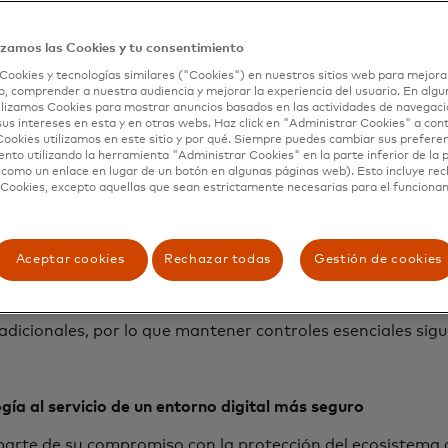
ir resiliencia empieza por comprender el riesgo
izamos las Cookies y tu consentimiento
r Insights Report
de Mastercard plantea que, frente a es
Cookies y tecnologías similares ("Cookies") en nuestros sitios web para mejora
, comprender a nuestra audiencia y mejorar la experiencia del usuario. En algun
o, las organizaciones deben ampliar su visión de la cibers
lizamos Cookies para mostrar anuncios basados ​​en las actividades de navegaci
 infraestructura, sino también a proveedores y aliados est
sus intereses en esta y en otras webs. Haz click en "Administrar Cookies" a con
Mastercard identifica cuatro líneas de acción prioritarias:
ookies utilizamos en este sitio y por qué. Siempre puedes cambiar sus prefere
nto utilizando la herramienta "Administrar Cookies" en la parte inferior de la 
 como un enlace en lugar de un botón en algunas páginas web). Esto incluye re
sibilidad de los riesgos:
detectar vulnerabilidades no solo i
 Cookies, excepto aquellas que sean estrictamente necesarias para el funciona
rgo de toda la cadena de suministro.
anes de respuesta efectivos:
capacitar a los equipos medi
otocolos claros ante incidentes.
Aceptar cookies
Rechazar todas
Gestión de cookies
dopción de nuevas tecnologías con enfoque preventivo:
ev
r explotadas por actores maliciosos antes de implementar
efuerzo de medidas básicas:
muchas amenazas continúan 
adicionales, por lo que mantener controles esenciales sigue
gía al servicio de un entorno digital más seguro
arte de su compromiso con la protección del ecosistema d