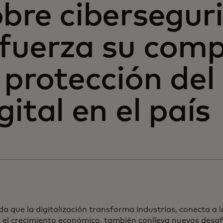
bre cibersegur
efuerza su com
 protección de
gital en el país
a que la digitalización transforma industrias, conecta a 
a el crecimiento económico, también conlleva nuevos desa