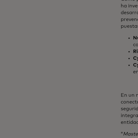
ha inve
desarro
prevenc
puestas
N
c
R
C
Cy
e
En un 
conect
seguri
integra
entidad
“
Master