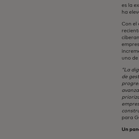
es la e
ha elev
Con el 
recien
ciberam
empresa
increm
uno de
“La di
de gest
progres
avanza
prioriz
empres
constru
para G
Un pan