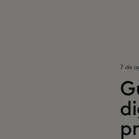
7 de a
G
di
pr