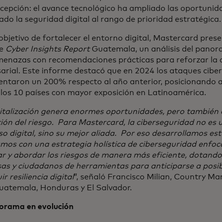
xcepción: el avance tecnológico ha ampliado las oportuni
ado la seguridad digital al rango de prioridad estratégica.
objetivo de fortalecer el entorno digital, Mastercard pres
te
Cyber Insights Report
Guatemala, un análisis del panor
enazas con recomendaciones prácticas para reforzar la ci
rial. Este informe destacó que en 2024 los ataques cibern
entaron un 200% respecto al año anterior, posicionando
 los 10 países con mayor exposición en Latinoamérica.
gitalización genera enormes oportunidades, pero también
ión del riesgo. Para Mastercard, la ciberseguridad no es 
o digital, sino su mejor aliada. Por eso desarrollamos es
mos con una estrategia holística de ciberseguridad enfoc
ar y abordar los riesgos de manera más eficiente, dotando
as y ciudadanos de herramientas para anticiparse a posi
ir resiliencia digital
”, señaló Francisco Milian, Country M
uatemala, Honduras y El Salvador.
orama en evolución