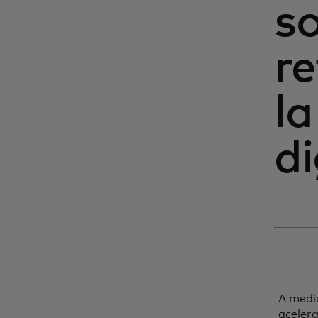
so
r
la
di
A medid
aceler