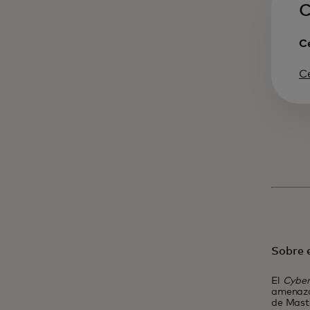
C
Ce
C
Sobre e
El
Cyber
amenaza
de Maste