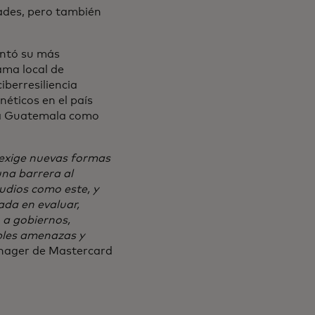
dades, pero también
entó su más
ama local de
berresiliencia
éticos en el país
 a Guatemala como
 exige nuevas formas
una barrera al
tudios como este, y
ada en evaluar,
 a gobiernos,
bles amenazas y
anager de Mastercard