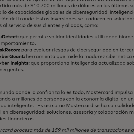
rtido más de $10.700 millones de dólares en los últimos se
llo de capacidades globales de ciberseguridad, inteligencia 
ión del fraude. Estas inversiones se traducen en solucion
 al servicio de sus clientes y aliados, como:
uDetect:
que permite validar identidades utilizando biomet
omportamiento.
iskRecon:
para evaluar riesgos de ciberseguridad en tercer
yberQuant:
herramienta que mide la madurez cibernética 
ber Insights:
que proporciona inteligencia actualizada s
mergentes.
mundo donde la confianza lo es todo, Mastercard impulsa 
ando a millones de personas con la economía digital en u
dad inteligente. Es así como Mastercard se ha consolida
l en ciberseguridad: soluciones, asesoría y colaboración m
es financieras.
card procesa más de 159 mil millones de transacciones a