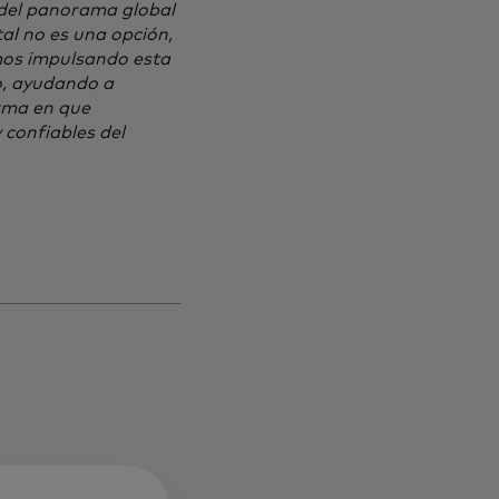
a del panorama global
al no es una opción,
mos impulsando esta
o, ayudando a
orma en que
 confiables del