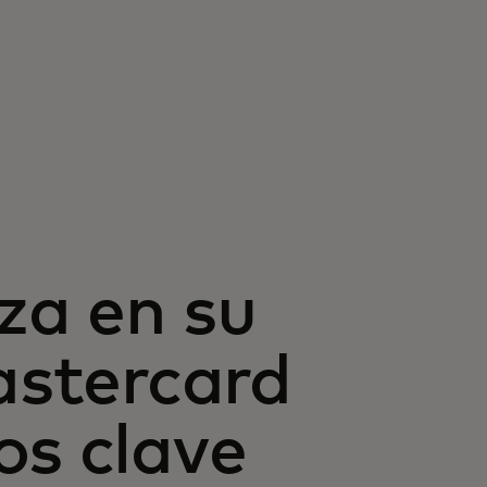
a en su
astercard
os clave