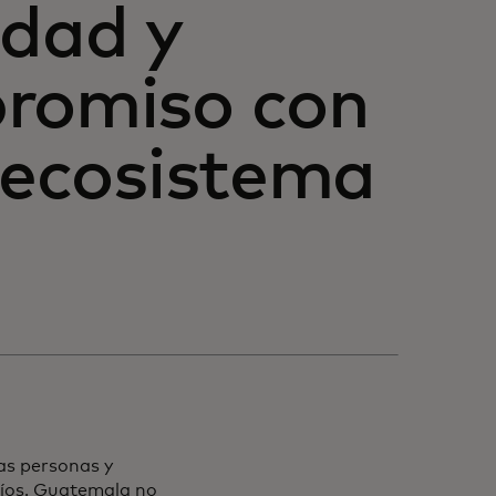
idad y
promiso con
l ecosistema
las personas y
fíos. Guatemala no