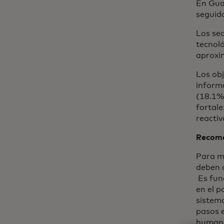
En Gua
seguido
Los sec
tecnoló
aproxi
Los obj
informa
(18.1%)
fortal
reactiv
Recome
Para m
deben 
Es fun
en el p
sistem
pasos e
human