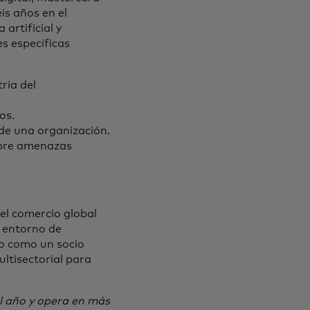
is años en el
artificial y
es específicas
ría del
os.
de una organización.
obre amenazas
el comercio global
n entorno de
do como un socio
ultisectorial para
l año y opera en más