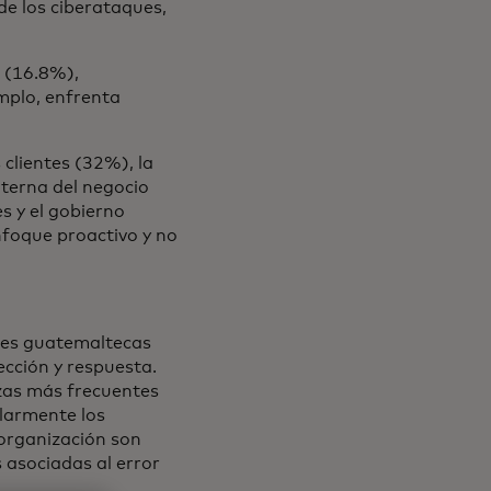
e los ciberataques,
l (16.8%),
emplo, enfrenta
 clientes (32%), la
nterna del negocio
s y el gobierno
nfoque proactivo y no
nes guatemaltecas
cción y respuesta.
as más frecuentes
ularmente los
 organización son
 asociadas al error