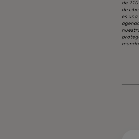
de 210 
de cib
es una
agenda
nuestro
protege
mundo