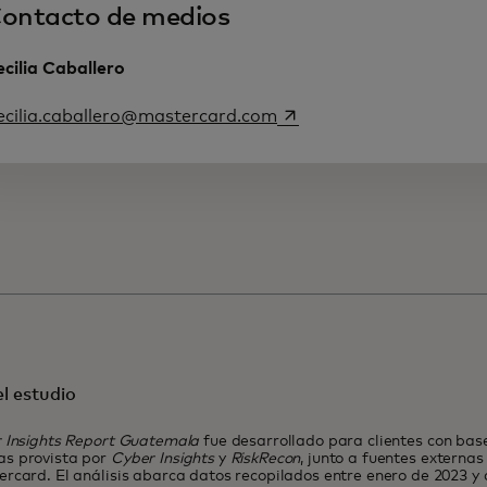
ontacto de medios
cilia Caballero
se abre en una pestaña 
ecilia.caballero@mastercard.com
l estudio
 Insights Report Guatemala
fue desarrollado para clientes con base
s provista por
Cyber Insights
y
RiskRecon
, junto a fuentes externa
rcard. El análisis abarca datos recopilados entre enero de 2023 y