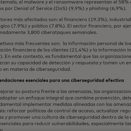
temala, el malware y el ransomware representan el 58% d
s por Denial of Service (DoS) (9,9%) y phishing (6,9%).
tores más afectados son: el financiero (19.3%), industria
gico (7.9%) y público (7.8%). El sector financiero, por ej
madamente 3,800 ciberataques semanales.
etivos más frecuentes son: la información personal de los
ción financiera de los clientes (21.4%) y la información i
. En este contexto, es fundamental que las organizacione
ezcan su capacidad de detección y respuesta y tomen un e
o en materia de ciberseguridad.
ndaciones esenciales para una ciberseguridad efectiva
ejorar su postura frente a las amenazas, las organizacio
adoptar un enfoque integral que combine prevención, dete
damental implementar medidas alineadas con las amenaz
aís: reforzar políticas de control de acceso, actualizar reg
as y promover una cultura de ciberseguridad dentro de la
senciales para reducir vulnerabilidades, especialmente las
o.