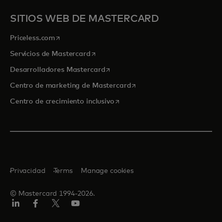
SITIOS WEB DE MASTERCARD
se abre en una pestaña nueva
Priceless.com
se abre en una pestaña nueva
Servicios de Mastercard
se abre en una pestaña nueva
Desarrolladores Mastercard
se abre en una pestaña nu
Centro de marketing de Mastercard
se abre en una pestaña nueva
Centro de crecimiento inclusivo
Privacidad
Terms
Manage cookies
© Mastercard 1994-2026.
LinkedIn
Facebook
Twitter/X
YouTube