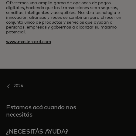
Ofrecemos una amplia gama de opciones de pagos
digitales, haciendo que las transacciones sean seguras,
sencillas, inteligentes y asequibles. Nuestra tecnología e
innovación, alianzas y redes se combinan para ofrecer un
conjunto único de productos y servicios que ayudan a
personas, empresas y gobiernos a alcanzar su máximo
potencial.
www.mastercard.com
2024
Estamos acá cuando nos
necesitás
¿NECESITÁS AYUDA?