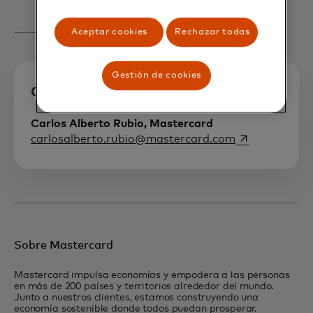
Aceptar cookies
Rechazar todas
Gestión de cookies
Contacto de medios
Carlos Alberto Rubio, Mastercard
se abre en un
carlosalberto.rubio@mastercard.com
Sobre Mastercard
Mastercard impulsa economías y empodera a las personas
en más de 200 países y territorios alrededor del mundo.
Junto a nuestros clientes, estamos construyendo una
economía sostenible donde todos puedan prosperar.