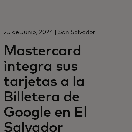
Para vos
Para empresas
25 de Junio, 2024 | San Salvador
Mastercard
Para el mundo
integra sus
Para innovadores
tarjetas a la
Noticias y tendencias
Billetera de
Google en El
Salvador