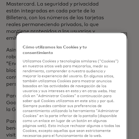
Mastercard. La seguridad y privacidad
están integradas en cada parte de la
Billetera, con los números de las tarjetas
reales permaneciendo privados, lo que
mantiene protegidos a los usuarios y
emisores.
Cómo utilizamos las Cookies y tu
Asimismo, si el dispositivo se pierde o es
consentimiento
robado, se puede utilizar la función
Utilizamos Cookies y tecnologías similares ("Cookies")
“Encontrar mi dispositivo” para
en nuestros sitios web para mejorarlos, medir su
bloquearlo, asegurarlo con una nueva
rendimiento, comprender a nuestra audiencia y
mejorar la experiencia del usuario. En algunos sitios,
contraseña, o borrar toda la información
también utilizamos Cookies para mostrar anuncios
personal de forma instantánea.
basados ​​en las actividades de navegación de los
usuarios y sus intereses en esta y en otras webs. Haz
Para empezar a utilizar la Billetera de
click en "Administrar Cookies" a continuación para
saber qué Cookies utilizamos en este sitio y por qué.
Google, descargue la aplicación desde
Siempre puedes cambiar sus preferencias de
la Google Play Store hoy.
consentimiento utilizando la herramienta "Administrar
Cookies" en la parte inferior de la pantalla (disponible
Para más información sobre los
como un enlace en lugar de un botón en algunas
páginas web). Esto incluye rechazar algunas o todas las
beneficios de utilizar su Mastercard,
Cookies, excepto aquellas que sean estrictamente
se abre en una pestaña nueva
visite nuestro
sitio web
.
necesarias para el funcionamiento de la web.