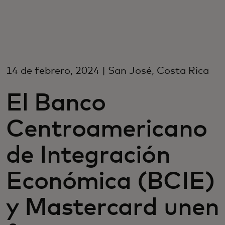
Para vos
Para empresas
14 de febrero, 2024 | San José, Costa Rica
Para el mundo
El Banco
Para innovadores
Centroamericano
de Integración
Noticias y tendencias
Económica (BCIE)
y Mastercard unen