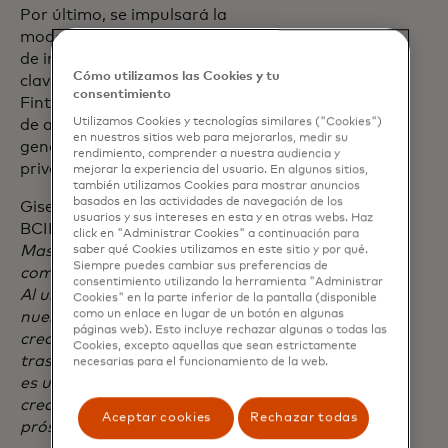
Por último, se impulsará la
modernización y transformación digital
de instituciones clave del sector público,
Cómo utilizamos las Cookies y tu
clave para el desarrollo de las MiPymes y
consentimiento
Fintechs, aprovechando las capacidades
Utilizamos Cookies y tecnologías similares ("Cookies")
de ambas partes y las sinergias
en nuestros sitios web para mejorarlos, medir su
generadas por las alianzas público-
rendimiento, comprender a nuestra audiencia y
privadas.
mejorar la experiencia del usuario. En algunos sitios,
también utilizamos Cookies para mostrar anuncios
basados ​​en las actividades de navegación de los
Gisela Sánchez, presidente ejecutiva del
usuarios y sus intereses en esta y en otras webs. Haz
BCIE, afirmó:
"Nuestra asociación con
click en "Administrar Cookies" a continuación para
Mastercard se basa en un fuerte
saber qué Cookies utilizamos en este sitio y por qué.
Siempre puedes cambiar sus preferencias de
compromiso con la integración regional.
consentimiento utilizando la herramienta "Administrar
Al unir fuerzas, no sólo fortalecemos
Cookies" en la parte inferior de la pantalla (disponible
como un enlace en lugar de un botón en algunas
nuestras economías, sino que también
páginas web). Esto incluye rechazar algunas o todas las
creamos una red de oportunidades que
Cookies, excepto aquellas que sean estrictamente
trasciende las fronteras nacionales. Este
necesarias para el funcionamiento de la web.
es un paso firme, en nuestra misión de
crear una región más unida, resiliente y
Aceptar cookies
Rechazar todas
próspera."