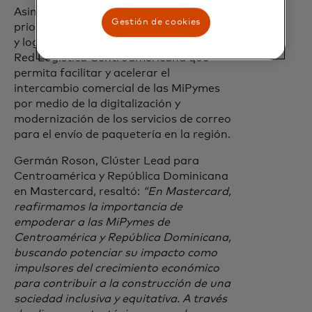
Asimismo, otro sector definido como
Gestión de cookies
prioritario es el del comercio electrónico
y logístico, con el objetivo de crear una
Red Logística Centroamericana que
permita facilitar y acelerar el
intercambio comercial de las MiPymes
por medio de la digitalización y
modernización de los servicios de correo
para el envío de paquetería en la región.
Germán Roson, Clúster Lead para
Centroamérica y República Dominicana
en Mastercard, resaltó:
“En Mastercard,
reafirmamos la importancia de
empoderar a las MiPymes de
Centroamérica y República Dominicana,
buscando potenciar su impacto como
impulsores del crecimiento económico
para contribuir a la construcción de una
sociedad inclusiva y equitativa. A través