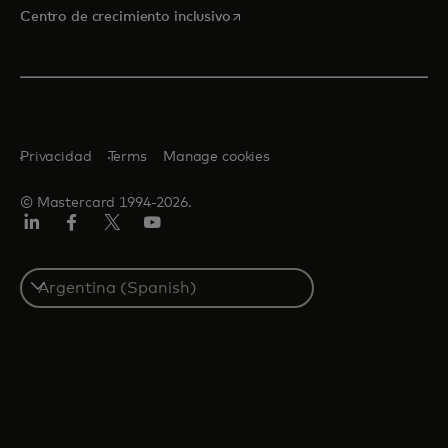
se abre en una pestaña nueva
Centro de crecimiento inclusivo
Privacidad
Terms
Manage cookies
© Mastercard 1994-2026.
LinkedIn
Facebook
Twitter/X
YouTube
Select
a
country