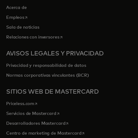
Acerca de
se abre en una pestaña nueva
Empleos
Sala de noticias
se abre en una pestaña nueva
Relaciones con inversores
AVISOS LEGALES Y PRIVACIDAD
Privacidad y responsabilidad de datos
Normas corporativas vinculantes (BCR)
SITIOS WEB DE MASTERCARD
se abre en una pestaña nueva
Priceless.com
se abre en una pestaña nueva
Servicios de Mastercard
se abre en una pestaña nueva
Desarrolladores Mastercard
se abre en una pestaña nu
Centro de marketing de Mastercard