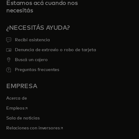
Estamos acá cuando nos
necesitás
¿NECESITÁS AYUDA?
Recibí asistencia
Denuncia de extravío o robo de tarjeta
Buscá un cajero
Preguntas frecuentes
EMPRESA
Acerca de
se abre en una pestaña nueva
Empleos
Sala de noticias
se abre en una pestaña nueva
Relaciones con inversores