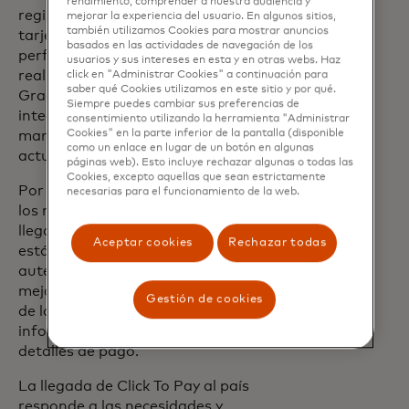
rendimiento, comprender a nuestra audiencia y
registrar sus datos personales y los de su
mejorar la experiencia del usuario. En algunos sitios,
también utilizamos Cookies para mostrar anuncios
tarjeta (crédito, débito y prepago) en un
basados ​​en las actividades de navegación de los
perfil de pagos y posteriormente podrá
usuarios y sus intereses en esta y en otras webs. Haz
realizar compras online con un solo clic.
click en "Administrar Cookies" a continuación para
saber qué Cookies utilizamos en este sitio y por qué.
Gracias a la plataforma de pago
Siempre puedes cambiar sus preferencias de
integrada, todas las tarjetas se podrán
consentimiento utilizando la herramienta "Administrar
manejar desde un solo perfil que se
Cookies" en la parte inferior de la pantalla (disponible
como un enlace en lugar de un botón en algunas
actualizará de manera automática.
páginas web). Esto incluye rechazar algunas o todas las
Cookies, excepto aquellas que sean estrictamente
Por otra parte, esta herramienta aplica
necesarias para el funcionamiento de la web.
los más altos niveles de seguridad
llegando a utilizar las tecnologías
Aceptar cookies
Rechazar todas
estándares de la industria de
autenticación y tokenización, la cual
mejora significativamente la seguridad
Gestión de cookies
de las transacciones al proteger la
información personal confidencial y los
detalles de pago.
La llegada de Click To Pay al país
responde a las necesidades y