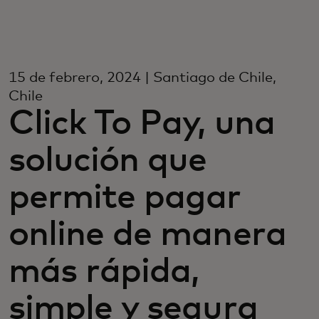
Para vos
Para empresas
15 de febrero, 2024 | Santiago de Chile,
Chile
Click To Pay, una
Para el mundo
solución que
Para innovadores
permite pagar
Noticias y tendencias
online de manera
más rápida,
simple y segura