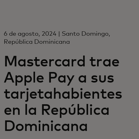
Para vos
Para empresas
6 de agosto, 2024 | Santo Domingo,
República Dominicana
Para el mundo
Mastercard trae
Para innovadores
Apple Pay a sus
tarjetahabientes
Noticias y tendencias
en la República
Dominicana