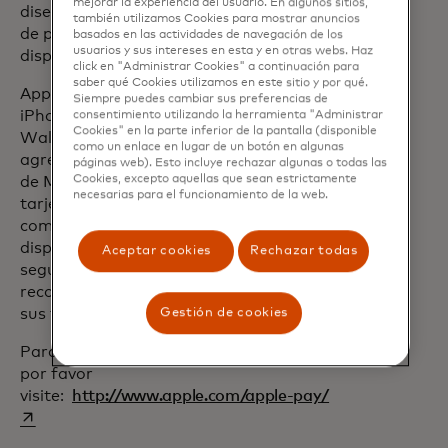
mejorar la experiencia del usuario. En algunos sitios,
diseñado para almacenar la información
también utilizamos Cookies para mostrar anuncios
de pago de forma segura en el
basados ​​en las actividades de navegación de los
usuarios y sus intereses en esta y en otras webs. Haz
dispositivo.
click en "Administrar Cookies" a continuación para
saber qué Cookies utilizamos en este sitio y por qué.
Apple Pay es fácil de configurar. En
Siempre puedes cambiar sus preferencias de
iPhone, simplemente abra la aplicación
consentimiento utilizando la herramienta "Administrar
Cookies" en la parte inferior de la pantalla (disponible
Wallet, toque + y siga los pasos para
como un enlace en lugar de un botón en algunas
agregar las tarjetas de crédito o débito
páginas web). Esto incluye rechazar algunas o todas las
Cookies, excepto aquellas que sean estrictamente
de Mastercard. Una vez que agregue una
necesarias para el funcionamiento de la web.
tarjeta al iPhone o Apple Watch, puede
comenzar a usar Apple Pay en ese
dispositivo de inmediato. Los clientes
Aceptar cookies
Rechazar todas
seguirán recibiendo todas las
recompensas y beneficios que ofrecen
sus tarjetas Mastercard.
Gestión de cookies
Para más información sobre Apple Pay,
por favor
se abre en una
visite:
http://www.apple.com/apple-pay/