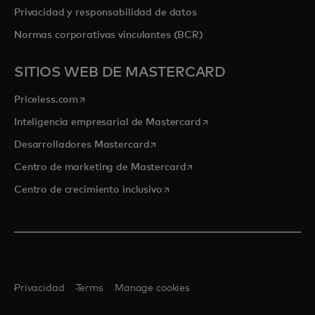
Privacidad y responsabilidad de datos
Normas corporativas vinculantes (BCR)
SITIOS WEB DE MASTERCARD
se abre en una pestaña nueva
Priceless.com
se abre en una pestaña
Inteligencia empresarial de Mastercard
se abre en una pestaña nueva
Desarrolladores Mastercard
se abre en una pestaña nu
Centro de marketing de Mastercard
se abre en una pestaña nueva
Centro de crecimiento inclusivo
Privacidad
Terms
Manage cookies