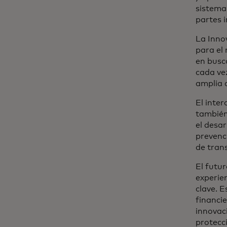
sistema
partes 
La Inno
para el
en busc
cada ve
amplia 
El inte
también
el desa
prevenc
de trans
El futur
experien
clave. E
financie
innovaci
protecci