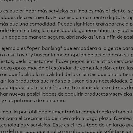
o es que brindar más servicios en línea es más eficiente, s
idades de crecimiento. El acceso a una cuenta digital simp
ás que una comodidad. Puede significar transparencia pa
ado de un cultivo, la capacidad de generar ahorros y obte
r un pago de manera segura, abriendo así un sinfín de posi
 ejemplo es “open banking” que empodera a la gente para
ra a su favor y buscar la mejor opción de acuerdo con su p
estos, pedir préstamos, hacer pagos, entre otros servicios
nueva aproximación al estándar de comunicación entre las
ras que facilita la movilidad de los clientes que ahora t
egir los productos que más se ajusten a sus necesidades. 
a empodera al cliente final, en términos del uso de sus d
har nuevas posibilidades de adquirir productos y servicio
il y sus patrones de consumo.
 línea, la portabilidad aumentará la competencia y fomen
or para el crecimiento del mercado a largo plazo, favoreci
tecnologías y servicios. Este es el resultado de un largo 
ra del mercado que implica un alto grado de sofisticación 