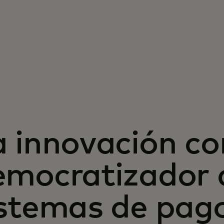
a innovación c
emocratizador d
istemas de pag