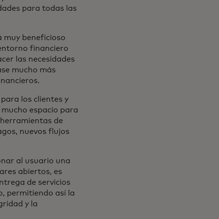
dades para todas las
á muy beneficioso
entorno financiero
acer las necesidades
 base mucho más
inancieros.
ara los clientes y
n mucho espacio para
 herramientas de
gos, nuevos flujos
onar al usuario una
ares abiertos, es
entrega de servicios
, permitiendo así la
gridad y la