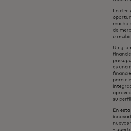
Lo ciert
oportun
mucho m
de merc
o recibi
Un gran
financie
presupu
es una 
financie
para el
integrad
aprovec
su perf
En esta
innovad
nuevas 
y apertu