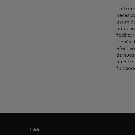
La tran
necesid
asumido
adopció
facilita
través d
efectiv
de nues
nuestra
funcion
Inicio