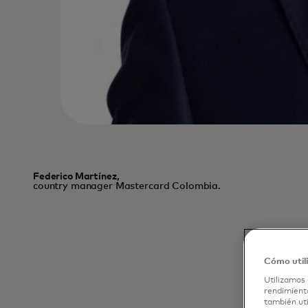
Federico Martínez,
country manager Mastercard Colombia.
El mund
diferent
Cómo util
ejemplo
utiliza
Utilizamos 
rendimiento
más nos
también uti