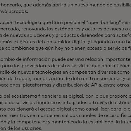
 bancario, que además abrirá un nuevo mundo de posibili
involucradas.
vación tecnológica que hará posible el “open banking” ser
 mercado, renovando los estándares y actores de nuestro 
a de nuevas soluciones y productos diseñados para satisf
z más exigentes del consumidor digital y llegando a una
de colombianos que aún hoy no tienen acceso a servicios f
rcambio de información puede ser una relación importante p
 para los proveedores de estos servicios que ahora tiene
rrollo de nuevas tecnologías en campos tan diversos como
ión de fraude, monetización de data en transacciones y pa
acciones, plataformas y distribución de APIs, entre otros.
o del ecosistema financiero es digital, por lo que proporci
cia de servicios financieros integrados a través de estánd
sto posicionará el acceso digital como canal líder para la 
ros mientras se mantienen sólidos canales de acceso físico
ón y la competencia; y manteniendo la estabilidad, la inte
ón de los usuarios.