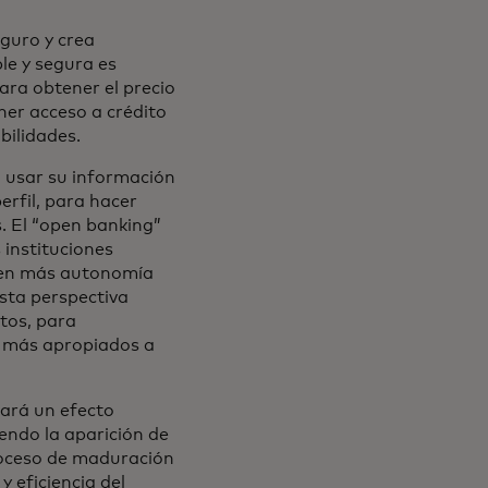
eguro y crea
le y segura es
ra obtener el precio
ner acceso a crédito
bilidades.
 usar su información
erfil, para hacer
. El “open banking”
 instituciones
ienen más autonomía
Esta perspectiva
atos, para
s más apropiados a
tará un efecto
endo la aparición de
proceso de maduración
y eficiencia del