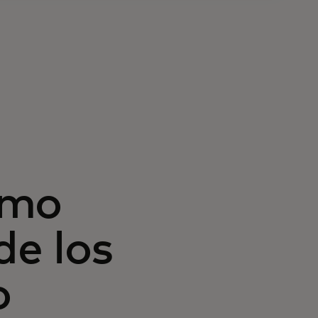
omo
e los
o