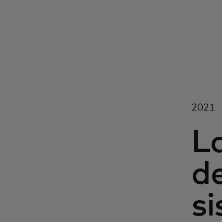
2021
L
d
s