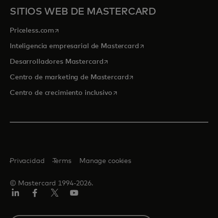
SITIOS WEB DE MASTERCARD
se abre en una pestaña nueva
Priceless.com
se abre en una pestaña
Inteligencia empresarial de Mastercard
se abre en una pestaña nueva
Desarrolladores Mastercard
se abre en una pestaña nu
Centro de marketing de Mastercard
se abre en una pestaña nueva
Centro de crecimiento inclusivo
Privacidad
Terms
Manage cookies
© Mastercard 1994-2026.
LinkedIn
Facebook
Twitter/X
YouTube