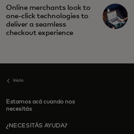
se abre en una pestaña nueva
Online merchants look to
one-click technologies to
deliver a seamless
checkout experience
Inicio
Estamos acá cuando nos
necesitás
¿NECESITÁS AYUDA?