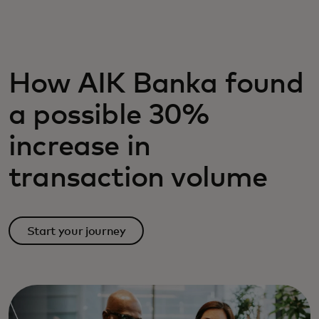
Para vos
Para empresas
How AIK Banka found
a possible 30%
Para el mundo
increase in
Para innovadores
transaction volume
Noticias y tendencias
Start your journey