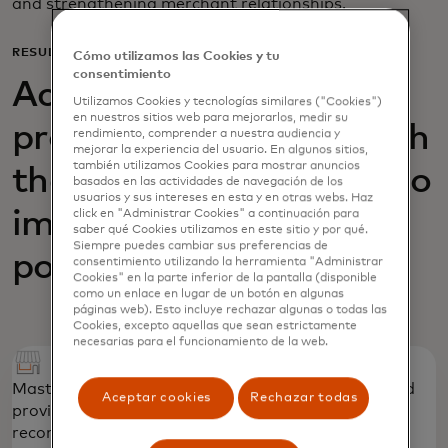
and strengthening merchant relationships.
RESULTS
Cómo utilizamos las Cookies y tu
consentimiento
Acquiring Optimizer
Utilizamos Cookies y tecnologías similares ("Cookies")
en nuestros sitios web para mejorarlos, medir su
provided AIK Banka with
rendimiento, comprender a nuestra audiencia y
mejorar la experiencia del usuario. En algunos sitios,
también utilizamos Cookies para mostrar anuncios
the necessary insights to
basados ​​en las actividades de navegación de los
usuarios y sus intereses en esta y en otras webs. Haz
improve its acquiring
click en "Administrar Cookies" a continuación para
saber qué Cookies utilizamos en este sitio y por qué.
Siempre puedes cambiar sus preferencias de
portfolio
consentimiento utilizando la herramienta "Administrar
Cookies" en la parte inferior de la pantalla (disponible
como un enlace en lugar de un botón en algunas
páginas web). Esto incluye rechazar algunas o todas las
Cookies, excepto aquellas que sean estrictamente
necesarias para el funcionamiento de la web.
Mastercard identified priority merchant groups and
Aceptar cookies
Rechazar todas
provided “quick win,” tactical strategic
recommendations to strengthen the portfolio.