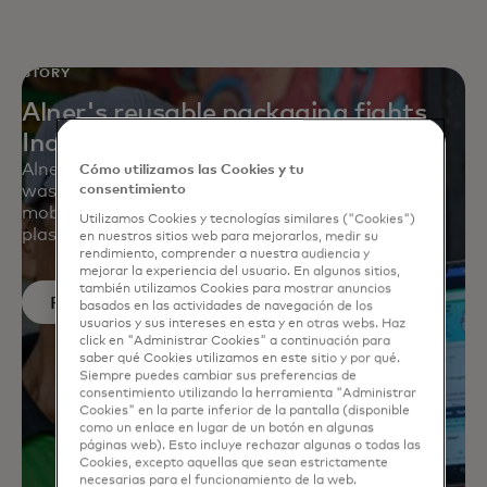
STORY
Alner's reusable packaging fights
Indonesia’s plastic waste
Alner is helping small businesses created a zero-
Cómo utilizamos las Cookies y tu
waste supply chain with reusable containers, a
consentimiento
mobile app and a deposit-reward system to battle
Utilizamos Cookies y tecnologías similares ("Cookies")
plastic waste at retail.
en nuestros sitios web para mejorarlos, medir su
rendimiento, comprender a nuestra audiencia y
mejorar la experiencia del usuario. En algunos sitios,
también utilizamos Cookies para mostrar anuncios
Read more
basados ​​en las actividades de navegación de los
usuarios y sus intereses en esta y en otras webs. Haz
click en "Administrar Cookies" a continuación para
saber qué Cookies utilizamos en este sitio y por qué.
Siempre puedes cambiar sus preferencias de
consentimiento utilizando la herramienta "Administrar
Cookies" en la parte inferior de la pantalla (disponible
como un enlace en lugar de un botón en algunas
páginas web). Esto incluye rechazar algunas o todas las
Cookies, excepto aquellas que sean estrictamente
necesarias para el funcionamiento de la web.