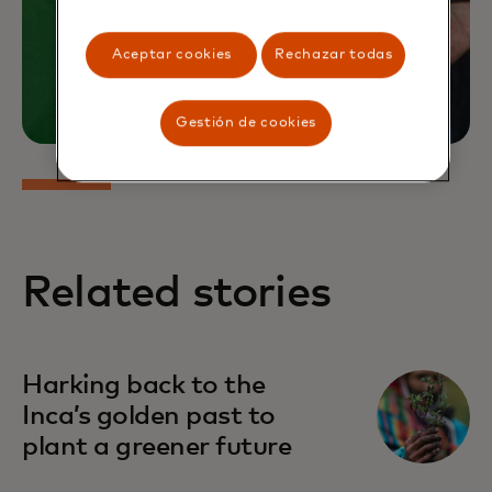
Aceptar cookies
Rechazar todas
Gestión de cookies
Related stories
Harking back to the
Inca’s golden past to
plant a greener future