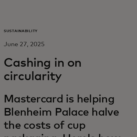
Para vos
Para empresas
SUSTAINABILITY
June 27, 2025
Para el mundo
Cashing in on
Para innovadores
circularity
Noticias y tendencias
Mastercard is helping
Blenheim Palace halve
the costs of cup