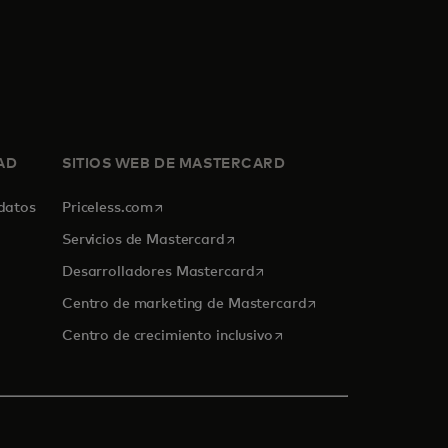
AD
SITIOS WEB DE MASTERCARD
se abre en una pestaña nueva
 datos
Priceless.com
se abre en una pestaña nueva
Servicios de Mastercard
se abre en una pestaña nuev
Desarrolladores Mastercard
se abre en una pest
Centro de marketing de Mastercard
se abre en una pestaña n
Centro de crecimiento inclusivo