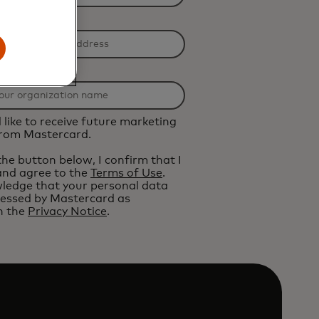
il Address
n Name
d like to receive future marketing
from Mastercard.
 the button below, I confirm that I
and agree to the
Terms of Use
.
ledge that your personal data
cessed by Mastercard as
n the
Privacy Notice
.