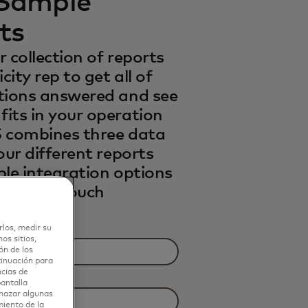
Sample
ts
 collection of reports
city rep to get all of
tions answered and see
its in your operation
 combines three data
our different reports
ple integration options
mple one-touch
e.
rlos, medir su
os sitios,
ón de los
tinuación para
ncias de
pantalla
chazar algunas
miento de la