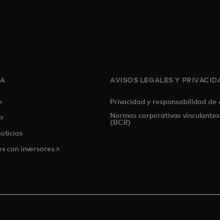
SA
AVISOS LEGALES Y PRIVACID
de
Privacidad y responsabilidad de
Normas corporativas vinculantes
se abre en una pestaña nueva
(BCR)
oticias
se abre en una pestaña nueva
es con inversores