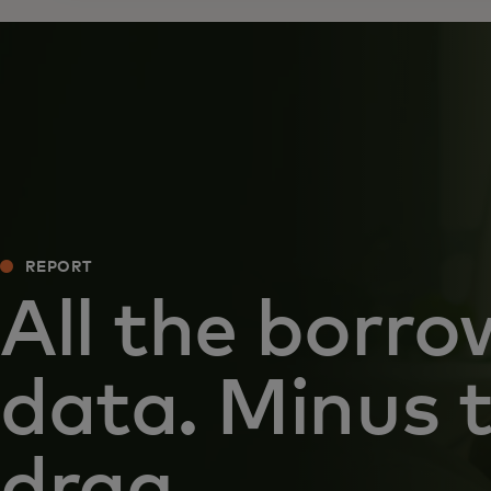
REPORT
All the borro
data. Minus 
drag.