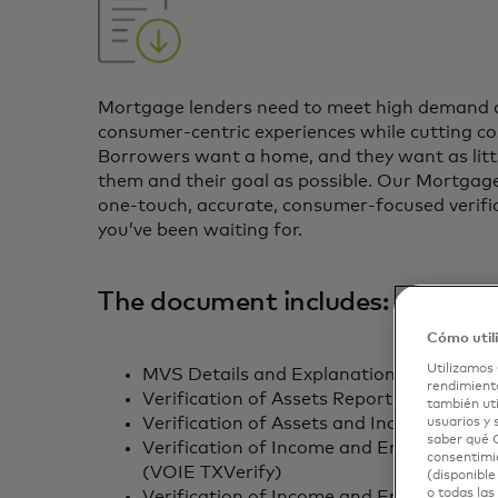
Mortgage lenders need to meet high demand a
consumer-centric experiences while cutting c
Borrowers want a home, and they want as litt
them and their goal as possible. Our Mortgage 
one-touch, accurate, consumer-focused verifi
you’ve been waiting for.
The document includes:
Cómo util
Utilizamos 
MVS Details and Explanation of all Repo
rendimiento
Verification of Assets Report (VOA)
también uti
Verification of Assets and Income Repor
usuarios y 
saber qué C
Verification of Income and Employment 
consentimie
(VOIE TXVerify)
(disponible
o todas las
Verification of Income and Employment P