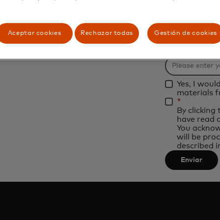
*
Business Ema
Aceptar cookies
Rechazar todas
Gestión de cookies
*
Organizatio
Yes, I woul
materials 
*
By clicking
have read 
You acknow
will be pro
described i
Enviar