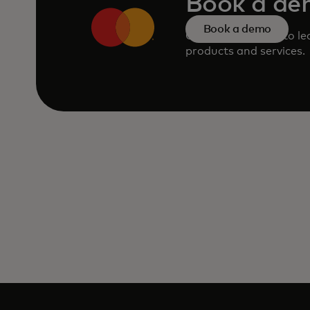
Book a d
Book a demo
Consult our team to l
products and services.