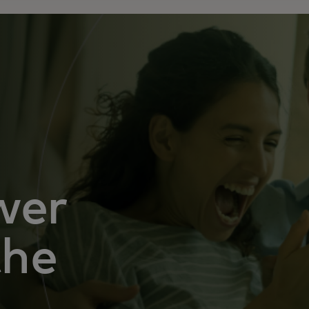
wer
the