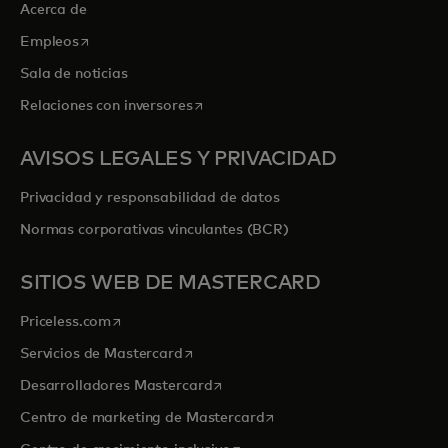
Acerca de
se abre en una pestaña nueva
Empleos
Sala de noticias
se abre en una pestaña nueva
Relaciones con inversores
AVISOS LEGALES Y PRIVACIDAD
Privacidad y responsabilidad de datos
Normas corporativas vinculantes (BCR)
SITIOS WEB DE MASTERCARD
se abre en una pestaña nueva
Priceless.com
se abre en una pestaña nueva
Servicios de Mastercard
se abre en una pestaña nueva
Desarrolladores Mastercard
se abre en una pestaña nu
Centro de marketing de Mastercard
se abre en una pestaña nueva