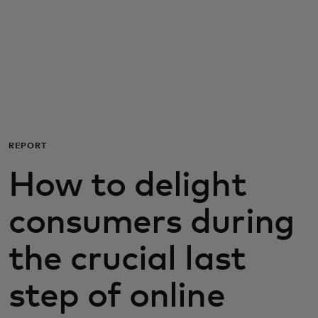
Para vos
Para empresas
Para el mundo
REPORT
Para innovadores
How to delight
Noticias y tendencias
consumers during
the crucial last
step of online