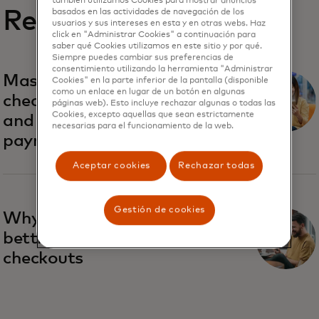
también utilizamos Cookies para mostrar anuncios
Reports
basados ​​en las actividades de navegación de los
usuarios y sus intereses en esta y en otras webs. Haz
click en "Administrar Cookies" a continuación para
saber qué Cookies utilizamos en este sitio y por qué.
Siempre puedes cambiar sus preferencias de
consentimiento utilizando la herramienta "Administrar
Mastercard reinvents
Cookies" en la parte inferior de la pantalla (disponible
como un enlace en lugar de un botón en algunas
checkout with password-
páginas web). Esto incluye rechazar algunas o todas las
Cookies, excepto aquellas que sean estrictamente
and number-free
necesarias para el funcionamiento de la web.
payments
Aceptar cookies
Rechazar todas
Gestión de cookies
Why merchants are
betting big on faster
checkouts