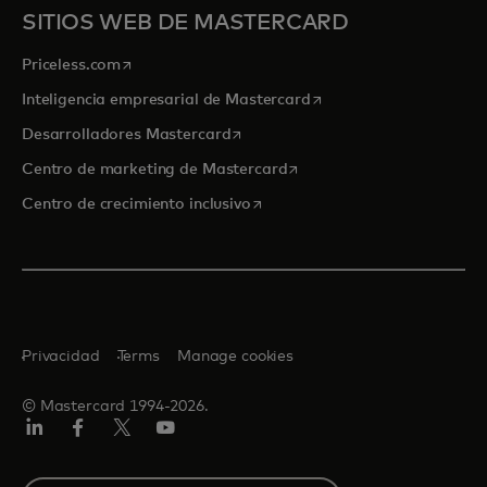
SITIOS WEB DE MASTERCARD
se abre en una pestaña nueva
Priceless.com
se abre en una pestaña
Inteligencia empresarial de Mastercard
se abre en una pestaña nueva
Desarrolladores Mastercard
se abre en una pestaña nu
Centro de marketing de Mastercard
se abre en una pestaña nueva
Centro de crecimiento inclusivo
Privacidad
Terms
Manage cookies
© Mastercard 1994-2026.
LinkedIn
Facebook
Twitter/X
YouTube
Select