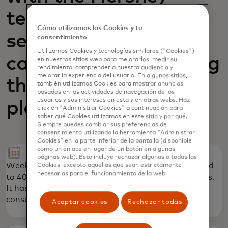
team to implement
Cómo utilizamos las Cookies y tu
several new
consentimiento
Utilizamos Cookies y tecnologías similares ("Cookies")
capabilities leveraging
en nuestros sitios web para mejorarlos, medir su
rendimiento, comprender a nuestra audiencia y
mejorar la experiencia del usuario. En algunos sitios,
the SpendingPulse™
también utilizamos Cookies para mostrar anuncios
basados ​​en las actividades de navegación de los
usuarios y sus intereses en esta y en otras webs. Haz
platform including:
click en "Administrar Cookies" a continuación para
saber qué Cookies utilizamos en este sitio y por qué.
Siempre puedes cambiar sus preferencias de
consentimiento utilizando la herramienta "Administrar
Cookies" en la parte inferior de la pantalla (disponible
como un enlace en lugar de un botón en algunas
páginas web). Esto incluye rechazar algunas o todas las
Weekly Reporting and insights that were distributed
Cookies, excepto aquellas que sean estrictamente
necesarias para el funcionamiento de la web.
to 40+ business leaders within the Hershey business.
It has become their go-to source for broader
consumer spending insights.
Aceptar cookies
Rechazar todas