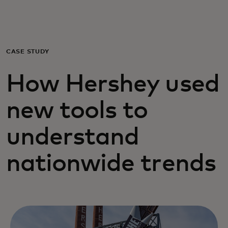
Para vos
Para empresas
CASE STUDY
How Hershey used
Para el mundo
new tools to
Para innovadores
understand
Noticias y tendencias
nationwide trends