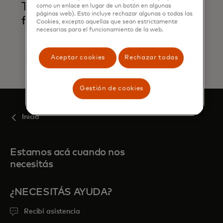
Trace and alert
como un enlace en lugar de un botón en algunas
páginas web). Esto incluye rechazar algunas o todas las
financial crime
Cookies, excepto aquellas que sean estrictamente
necesarias para el funcionamiento de la web.
Aceptar cookies
Rechazar todas
Gestión de cookies
Inicio
Estamos acá cuando nos
necesitás
¿NECESITÁS AYUDA?
Recibí asistencia