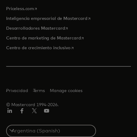
se abre en una pestaña nueva
Priceless.com
se abre en una pestaña
Inteligencia empresarial de Mastercard
se abre en una pestaña nueva
Desarrolladores Mastercard
se abre en una pestaña nu
Centro de marketing de Mastercard
se abre en una pestaña nueva
Centro de crecimiento inclusivo
Privacidad
Terms
Manage cookies
© Mastercard 1994-2026.
LinkedIn
Facebook
Twitter/X
YouTube
Select
a
country