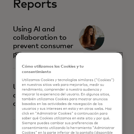
Reports
Using AI and
collaboration to
prevent consumer
payment scams
Cómo utilizamos las Cookies y tu
consentimiento
Utilizamos Cookies y tecnologías similares ("Cookies")
en nuestros sitios web para mejorarlos, medir su
Uniting against
rendimiento, comprender a nuestra audiencia y
account-to-
mejorar la experiencia del usuario. En algunos sitios,
también utilizamos Cookies para mostrar anuncios
account fraud
basados ​​en las actividades de navegación de los
usuarios y sus intereses en esta y en otras webs. Haz
click en "Administrar Cookies" a continuación para
saber qué Cookies utilizamos en este sitio y por qué.
Siempre puedes cambiar sus preferencias de
consentimiento utilizando la herramienta "Administrar
Cookies" en la parte inferior de la pantalla (disponible