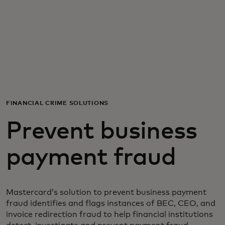
Para vos
Para empresas
Para el mundo
FINANCIAL CRIME SOLUTIONS
Para innovadores
Prevent business
Noticias y tendencias
payment fraud
Mastercard’s solution to prevent business payment
fraud identifies and flags instances of BEC, CEO, and
invoice redirection fraud to help financial institutions