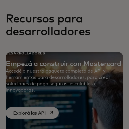
Recursos para
desarrolladores
DESARROLLADORES
Empezá a construir con Mastercard
Accedé a nuestro paquete completo de API y
herramientas para desarrolladores, para crear
soluciones de pago seguras, escalables e
innovadoras.
se abre en una pestaña nueva
Explorá las API