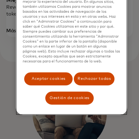
Mejorá tu tarjeta guardada
mejorar la experiencia del usuario. En algunos sitios,
Revolucioná las transacciones de pagos con la
también utilizamos Cookies para mostrar anuncios
basados ​​en las actividades de navegación de los
tokenización de red
usuarios y sus intereses en esta y en otras webs. Haz
click en "Administrar Cookies" a continuación para
saber qué Cookies utilizamos en este sitio y por qué.
se abre en una pestaña nueva
Más información
Siempre puedes cambiar sus preferencias de
consentimiento utilizando la herramienta "Administrar
Cookies" en la parte inferior de la pantalla (disponible
como un enlace en lugar de un botón en algunas
páginas web). Esto incluye rechazar algunas o todas las
Cookies, excepto aquellas que sean estrictamente
necesarias para el funcionamiento de la web.
Aceptar cookies
Rechazar todas
Gestión de cookies