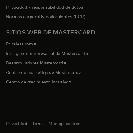
Privacidad y responsabilidad de datos
Normas corporativas vinculantes (BCR)
SITIOS WEB DE MASTERCARD
se abre en una pestaña nueva
Priceless.com
se abre en una pestaña
Inteligencia empresarial de Mastercard
se abre en una pestaña nueva
Desarrolladores Mastercard
se abre en una pestaña nu
Centro de marketing de Mastercard
se abre en una pestaña nueva
Centro de crecimiento inclusivo
Privacidad
Terms
Manage cookies