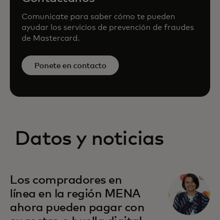
Comunicate para saber cómo te pueden
ayudar los servicios de prevención de fraudes
de Mastercard.
Ponete en contacto
Datos y noticias
se abre en una pestaña nueva
Los compradores en
línea en la región MENA
ahora pueden pagar con