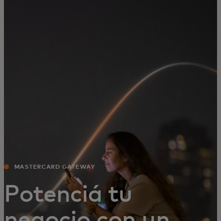
Para vos
Para empresas
Para el mundo
Para innovadores
Noticias y tendencias
MASTERCARD GATEWAY
Potenciá tu
negocio con un