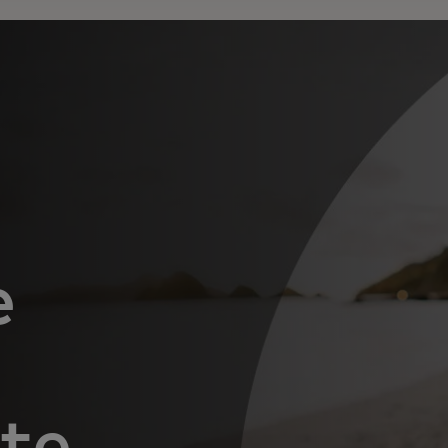
e
 te