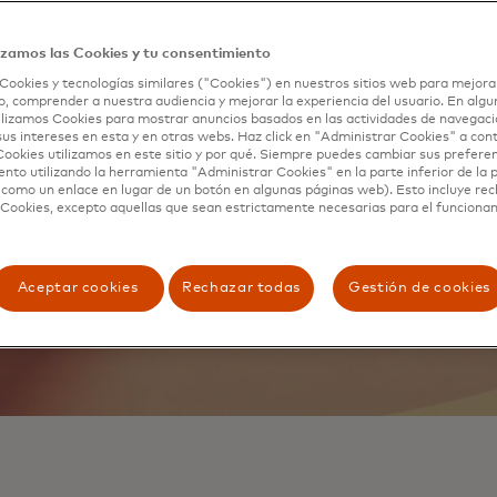
on las necesidades
izamos las Cookies y tu consentimiento
der adquisitivo con
Cookies y tecnologías similares ("Cookies") en nuestros sitios web para mejora
, comprender a nuestra audiencia y mejorar la experiencia del usuario. En algun
les.
lizamos Cookies para mostrar anuncios basados ​​en las actividades de navegaci
sus intereses en esta y en otras webs. Haz click en "Administrar Cookies" a con
ookies utilizamos en este sitio y por qué. Siempre puedes cambiar sus prefere
nto utilizando la herramienta "Administrar Cookies" en la parte inferior de la 
 como un enlace en lugar de un botón en algunas páginas web). Esto incluye re
 Cookies, excepto aquellas que sean estrictamente necesarias para el funciona
Aceptar cookies
Rechazar todas
Gestión de cookies