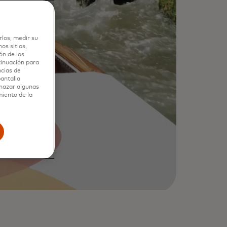
rlos, medir su
os sitios,
ón de los
tinuación para
ncias de
pantalla
chazar algunas
miento de la