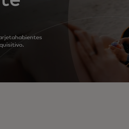
tarjetahabientes
uisitivo.