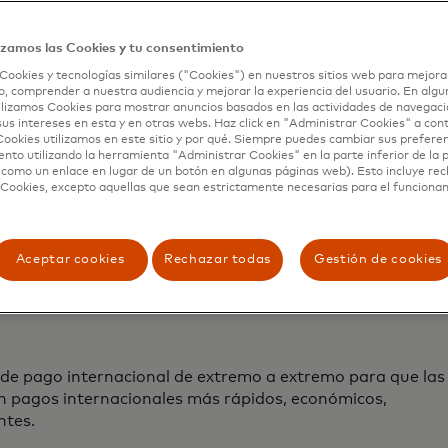
izamos las Cookies y tu consentimiento
Cookies y tecnologías similares ("Cookies") en nuestros sitios web para mejora
, comprender a nuestra audiencia y mejorar la experiencia del usuario. En algun
lizamos Cookies para mostrar anuncios basados ​​en las actividades de navegaci
sus intereses en esta y en otras webs. Haz click en "Administrar Cookies" a con
ookies utilizamos en este sitio y por qué. Siempre puedes cambiar sus prefere
nto utilizando la herramienta "Administrar Cookies" en la parte inferior de la 
 como un enlace en lugar de un botón en algunas páginas web). Esto incluye re
 Cookies, excepto aquellas que sean estrictamente necesarias para el funciona
Aceptar cookies
Rechazar todas
Gestión de cookies
 de pago internacional de extremo a extremo para que las
cen pagos internacionales más rápidos, económicos,
ntes.