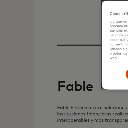
Cómo util
Utilizamos 
rendimiento
también uti
usuarios y 
saber qué C
consentimie
(disponible
o todas las
web.
Fable
Fable Fintech ofrece soluciones
instituciones financieras reali
interoperables y más transpare