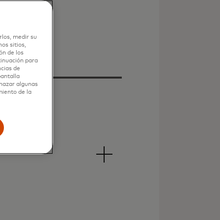
rlos, medir su
os sitios,
ón de los
tinuación para
ncias de
pantalla
chazar algunas
miento de la