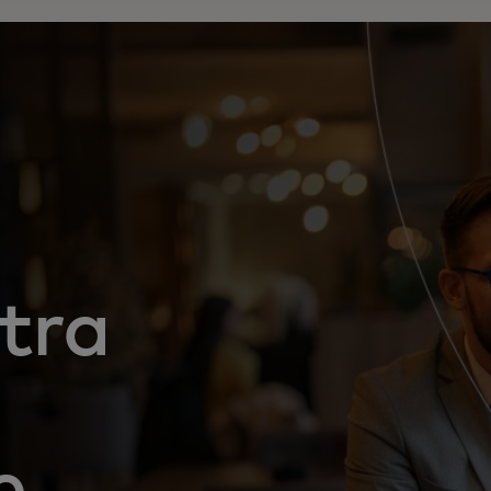
tra
e