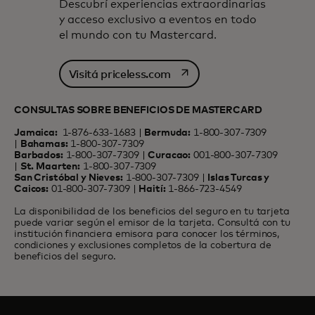
Descubrí experiencias extraordinarias
y acceso exclusivo a eventos en todo
el mundo con tu Mastercard.
se abre en una pestaña nu
Visitá priceless.com
CONSULTAS SOBRE BENEFICIOS DE MASTERCARD
Jamaica:
1-876-633-1683 |
Bermuda:
1-800-307-7309
|
Bahamas:
1-800-307-7309
Barbados:
1-800-307-7309 |
Curacao:
001-800-307-7309
|
St. Maarten:
1-800-307-7309
San Cristóbal y Nieves:
1-800-307-7309 |
Islas Turcas y
Caicos:
01-800-307-7309 |
Haití:
1-866-723-4549
La disponibilidad de los beneficios del seguro en tu tarjeta
puede variar según el emisor de la tarjeta. Consultá con tu
institución financiera emisora para conocer los términos,
condiciones y exclusiones completos de la cobertura de
beneficios del seguro.