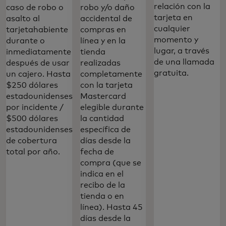
relación con la
caso de robo o
robo y/o daño
tarjeta en
asalto al
accidental de
cualquier
tarjetahabiente
compras en
momento y
durante o
línea y en la
lugar, a través
inmediatamente
tienda
de una llamada
después de usar
realizadas
gratuita.‎
un cajero. Hasta
completamente
$250 dólares
con la tarjeta
estadounidenses
Mastercard
por incidente /
elegible durante
$500 dólares
la cantidad
estadounidenses
específica de
de cobertura
días desde la
total por año.
fecha de
compra (que se
indica en el
Protegé tu negocio. Preparate para lo
recibo de la
inesperado con los beneficios de
tienda o en
Mastercard.
línea). Hasta 45
días desde la