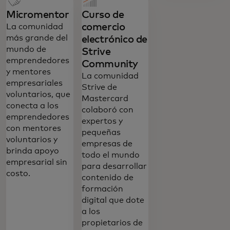
se abre en una pestaña nueva
se abre en una pestaña nueva
Micromentor
Curso de
comercio
La comunidad
más grande del
electrónico de
mundo de
Strive
emprendedores
Community‎
y mentores
La comunidad
empresariales
Strive de
voluntarios, que
Mastercard
conecta a los
colaboró con
emprendedores
expertos y
con mentores
pequeñas
voluntarios y
empresas de
brinda apoyo
todo el mundo
empresarial sin
para desarrollar
costo.‎
contenido de
formación
digital que dote
a los
propietarios de