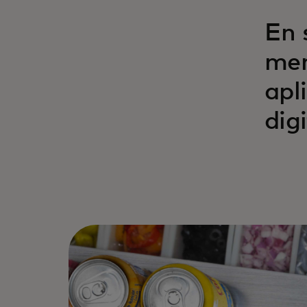
En 
mem
apl
dig