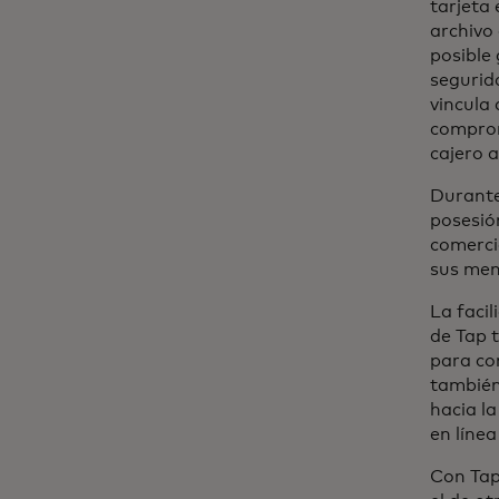
tarjeta 
archivo 
posible
segurida
vincula
comprom
cajero 
Durante
posesión
comercia
sus men
La facil
de Tap 
para com
también
hacia l
en líne
Con Tap