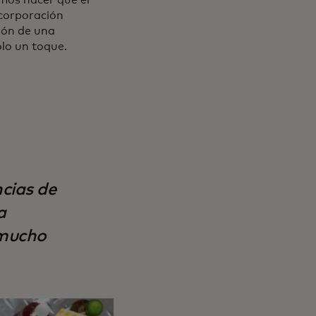
ncorporación
ción de una
olo un toque.
ncias de
a
 mucho