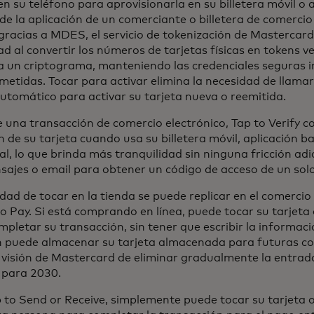
en su teléfono para aprovisionarla en su billetera móvil o 
de la aplicación de un comerciante o billetera de comercio
 gracias a MDES, el servicio de tokenización de Mastercard
d al convertir los números de tarjetas físicas en tokens ve
 a un criptograma, manteniendo las credenciales seguras in
etidas. Tocar para activar elimina la necesidad de llamar 
automático para activar su tarjeta nueva o reemitida.
 una transacción de comercio electrónico, Tap to Verify c
 de su tarjeta cuando usa su billetera móvil, aplicación b
l, lo que brinda más tranquilidad sin ninguna fricción adi
sajes o email para obtener un código de acceso de un sol
idad de tocar en la tienda se puede replicar en el comercio
to Pay. Si está comprando en línea, puede tocar su tarjeta
pletar su transacción, sin tener que escribir la informació
 puede almacenar su tarjeta almacenada para futuras co
a visión de Mastercard de eliminar gradualmente la entrad
a para 2030.
 to Send or Receive, simplemente puede tocar su tarjeta o