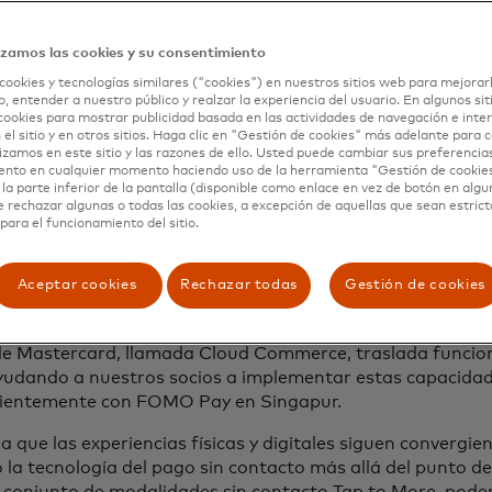
s adoptaron
tap to ride
, las billeteras digitales se volvier
ciones sin contacto se convirtieron en una necesidad dur
izamos las cookies y su consentimiento
ología sin contacto ahora representa más de dos de cada 
cookies y tecnologías similares ("cookies") en nuestros sitios web para mejorar
ona en la red Mastercard. Es memoria muscular. Es un refl
, entender a nuestro público y realzar la experiencia del usuario. En algunos sit
ndo experiencias de consumo rápidas y seguras y, en genera
cookies para mostrar publicidad basada en las actividades de navegación e inter
 el sitio y en otros sitios. Haga clic en "Gestión de cookies" más adelante para
pagos. Y es capaz de mucho más.
lizamos en este sitio y las razones de ello. Usted puede cambiar sus preferencia
ento en cualquier momento haciendo uso de la herramienta "Gestión de cookie
vechamos la tecnología sin contacto para facilitar a los c
la parte inferior de la pantalla (disponible como enlace en vez de botón en algun
ión de pagos a través de sus propios teléfonos inteligent
e rechazar algunas o todas las cookies, a excepción de aquellas que sean estri
para el funcionamiento del sitio.
dades
Tap on Phone
, ahora disponibles en más de 110 mer
rocomerciantes que necesitan opciones de aceptación flexib
 soluciones para eliminar colas para grandes minoristas y
Aceptar cookies
Rechazar todas
Gestión de cookies
s toquen para compras en vuelo en las principales aerolí
r las soluciones Tap on Phone con nuestros socios, la prop
e Mastercard, llamada Cloud Commerce, traslada funciona
yudando a nuestros socios a implementar estas capacidade
ientemente con FOMO Pay en Singapur.
a que las experiencias físicas y digitales siguen convergi
 la tecnología del pago sin contacto más allá del punto de
 conjunto de modalidades sin contacto Tap to More, pode