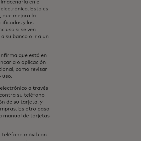
almacenarla en el
 electrónico. Esto es
, que mejora la
rificados y los
cluso si se ven
a su banco o ir a un
onfirma que está en
ancaria o aplicación
cional, como revisar
o uso.
 electrónico a través
 contra su teléfono
n de su tarjeta, y
mpras. Es otro paso
a manual de tarjetas
 teléfono móvil con