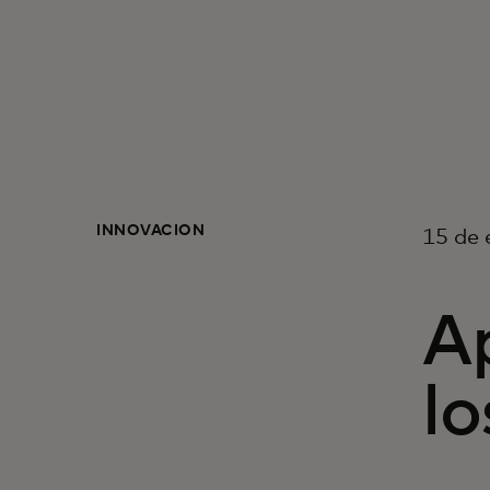
INNOVACIÓN
15 de 
A
l