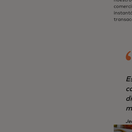
comercio
instantá
transacc
E
c
d
m
Je