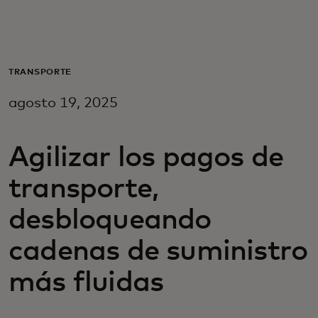
Para ti
Para empresas
TRANSPORTE
agosto 19, 2025
Para el mundo
Agilizar los pagos de
Para innovadores
transporte,
Noticias y tendencias
desbloqueando
cadenas de suministro
más fluidas