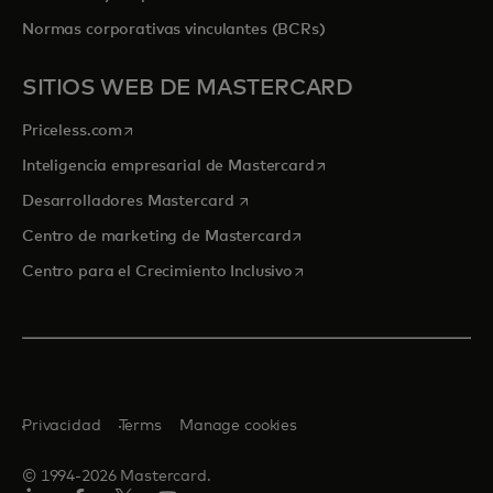
Normas corporativas vinculantes (BCRs)
SITIOS WEB DE MASTERCARD
se abre en una pestaña nueva
Priceless.com
se abre en una pestaña
Inteligencia empresarial de Mastercard
se abre en una pestaña nueva
Desarrolladores Mastercard
se abre en una pestaña nu
Centro de marketing de Mastercard
se abre en una pestaña nu
Centro para el Crecimiento Inclusivo
Privacidad
Terms
Manage cookies
© 1994-2026 Mastercard.