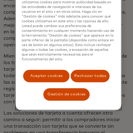
utilizamos cookies para mostrar publicidad basada en
encarece el dinero y afecta significativamente a las
las actividades de navegación e intereses de los
compañías que operan con márgenes muy estrechos.
usuarios en el sitio y en otros sitios. Haga clic en
"Gestión de cookies" más adelante para conocer qué
Además, las VCN vienen con datos valiosos que
cookies utilizamos en este sitio y las razones de ello.
mejoran la conciliación. También se pueden integrar
Usted puede cambiar sus preferencias de
consentimiento en cualquier momento haciendo uso de
en la plataforma ERP o B2B existente de una
la herramienta "Gestión de cookies" que aparece en la
compañía, lo que facilita la optimización de las
parte inferior de la pantalla (disponible como enlace en
operaciones y la escala global.
vez de botón en algunos sitios). Esto incluye rechazar
algunas o todas las cookies, a excepción de aquellas
que sean estrictamente necesarias para el
Mientras tanto, el 63% de los transitarios y el 58% de
funcionamiento del sitio.
los transportistas nunca consideraron aceptar
tarjetas para el pago de fletes, lo que significa que
todavía hay un papel para otras soluciones, incluidas
Aceptar cookies
Rechazar todas
las soluciones de comerciante principal o comerciante
registrado, que permiten al comprador pagar con
Gestión de cookies
tarjeta incluso cuando el proveedor no acepta pagos
con tarjeta.
Las soluciones de tarjeta a cuenta ofrecen otro
camino a seguir: permitir a los compradores iniciar
una transacción con tarjeta que se convierte sin
problemas en una transferencia bancaria al