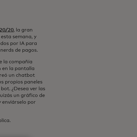
20/20
, la gran
s esta semana, y
dos por IA para
s nerds de pagos.
de la compañía
 en la pantalla
creó un chatbot
us propios paneles
bot. ¿Desea ver las
quizás un gráfico de
 enviárselo por
plica.