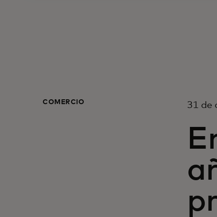
COMERCIO
31 de 
E
añ
p