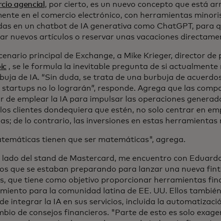
cio agencial
, por cierto, es un nuevo concepto que está a
ente en el comercio electrónico, con herramientas minori
das en un chatbot de IA generativa como ChatGPT, para 
ar nuevos artículos o reservar unas vacaciones directamen
cenario principal de Exchange, a Mike Krieger, director de
ic
, se le formula la inevitable pregunta de si actualment
buja de IA. “Sin duda, se trata de una burbuja de acuerdos
 startups no lo lograrán”, responde. Agrega que las comp
ar de emplear la IA para impulsar las operaciones generad
 los clientes dondequiera que estén, no solo centrar en em
ias; de lo contrario, las inversiones en estas herramientas
temáticas tienen que ser matemáticas", agrega.
l lado del stand de Mastercard, me encuentro con Eduardo
s que se estaban preparando para lanzar una nueva fin
s, que tiene como objetivo proporcionar herramientas fin
miento para la comunidad latina de EE. UU. Ellos tambié
e integrar la IA en sus servicios, incluida la automatizaci
mbio de consejos financieros. "Parte de esto es solo exage