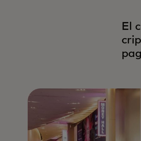
El 
cri
pag