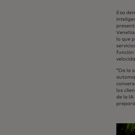
Esa demo
intelige
present
Venetia
lo que p
servici
función
velocid
“Da la 
automat
convers
los cli
de la IA
prepara