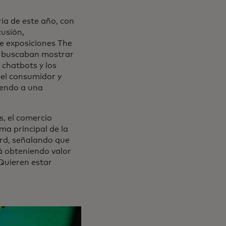
ria de este año, con
cusión,
e exposiciones The
os buscaban mostrar
 chatbots y los
del consumidor y
iendo a una
s, el comercio
a principal de la
ard, señalando que
á obteniendo valor
“Quieren estar