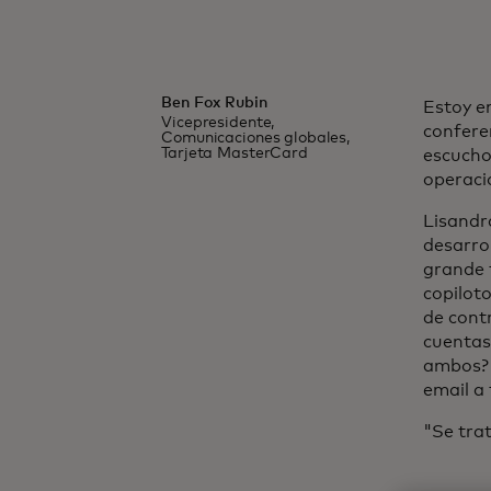
Ben Fox Rubin
Estoy e
Vicepresidente,
confere
Comunicaciones globales,
Tarjeta MasterCard
escucho
operacio
Lisandra
desarro
grande 
copiloto
de cont
cuentas 
ambos? 
email a 
"Se trat