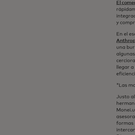
El comer
rápidam
integra
y compr
En el es
Anthrop
una bur
algunas
cercior
llegar a
eficienc
"Las ma
Justo a
hermano
Monei.u
asesora
formas d
interca