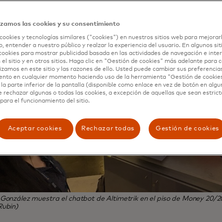
izamos las cookies y su consentimiento
cookies y tecnologías similares ("cookies") en nuestros sitios web para mejorar
, entender a nuestro público y realzar la experiencia del usuario. En algunos sit
cookies para mostrar publicidad basada en las actividades de navegación e inter
 el sitio y en otros sitios. Haga clic en "Gestión de cookies" más adelante para
lizamos en este sitio y las razones de ello. Usted puede cambiar sus preferencia
ento en cualquier momento haciendo uso de la herramienta "Gestión de cookie
la parte inferior de la pantalla (disponible como enlace en vez de botón en algun
e rechazar algunas o todas las cookies, a excepción de aquellas que sean estri
para el funcionamiento del sitio.
Aceptar cookies
Rechazar todas
Gestión de cookies
González muestra el chatbot de Altimetrik en el piso de Money 20/20
Rubin)