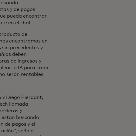
rrasando
stas y de pagos
que pueda encontrar
te en el chat.
 producto de
e nos encontramos en
 sin precedentes y
añías deben
oras de ingresos y
plear la IA para crear
 no serán rentables.
 y Diego Pierdant,
tech llamada
ancieras y
n están buscando
ón de pagos y el
ración", señala