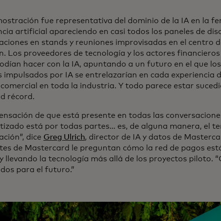
stración fue representativa del dominio de la IA en la fe
ncia artificial apareciendo en casi todos los paneles de dis
aciones en stands y reuniones improvisadas en el centro d
n. Los proveedores de tecnología y los actores financier
odían hacer con la IA, apuntando a un futuro en el que los
os impulsados por IA se entrelazarían en cada experiencia 
 comercial en toda la industria. Y todo parece estar suced
ad récord.
sensación de que está presente en todas las conversacione
izado está por todas partes… es, de alguna manera, el tem
ación”, dice
Greg Ulrich
, director de IA y datos de Masterc
entes de Mastercard le preguntan cómo la red de pagos est
 y llevando la tecnología más allá de los proyectos piloto. 
dos para el futuro.”