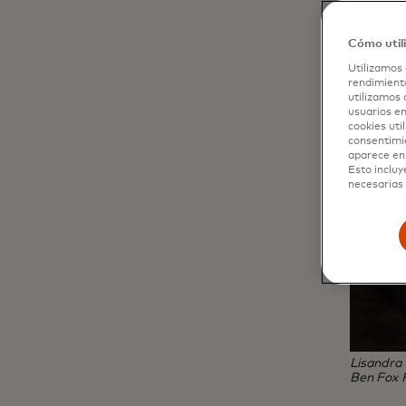
Cómo util
Utilizamos 
rendimiento
utilizamos 
usuarios en
cookies uti
consentimi
aparece en 
Esto incluy
necesarias 
Lisandra 
Ben Fox 