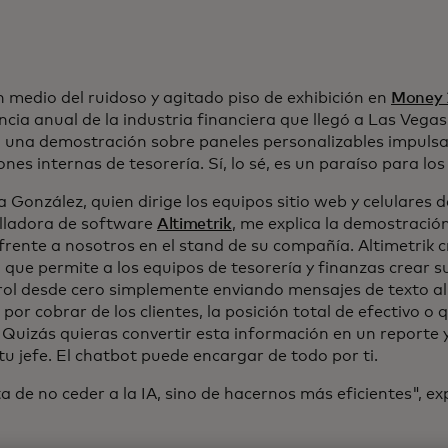
n medio del ruidoso y agitado piso de exhibición en
Money 
ncia anual de la industria financiera que llegó a Las Vega
 una demostración sobre paneles personalizables impulsa
nes internas de tesorería. Sí, lo sé, es un paraíso para lo
 González, quien dirige los equipos sitio web y celulares 
lladora de software
Altimetrik
, me explica la demostración
frente a nosotros en el stand de su compañía. Altimetrik 
 que permite a los equipos de tesorería y finanzas crear s
rol desde cero simplemente enviando mensajes de texto al 
por cobrar de los clientes, la posición total de efectivo o 
Quizás quieras convertir esta información en un reporte y
tu jefe. El chatbot puede encargar de todo por ti.
a de no ceder a la IA, sino de hacernos más eficientes", ex