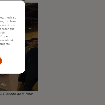
los, medir su
ios, también
eses de los
 conocer qué
s de
s" que
os sitios).
ctamente
. (Crédito de la foto: