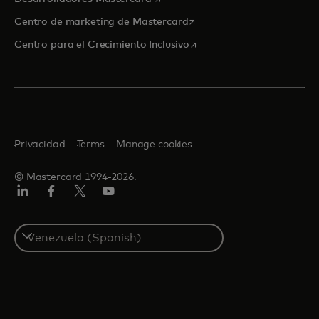
se abre en una pestaña nu
Centro de marketing de Mastercard
se abre en una pestaña nu
Centro para el Crecimiento Inclusivo
Privacidad
Terms
Manage cookies
© Mastercard 1994-2026.
LinkedIn
Facebook
Twitter/X
YouTube
Select
a
country