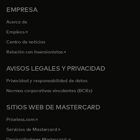
EMPRESA
Acerca de
se abre en una pestaña nueva
Empleos
Centro de noticias
se abre en una pestaña nueva
Relación con Inversionistas
AVISOS LEGALES Y PRIVACIDAD
Privacidad y responsabilidad de datos
Normas corporativas vinculantes (BCRs)
SITIOS WEB DE MASTERCARD
se abre en una pestaña nueva
Priceless.com
se abre en una pestaña nueva
Servicios de Mastercard
se abre en una pestaña nueva
Desarrolladores Mastercard