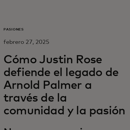
Para ti
Para empresas
PASIONES
febrero 27, 2025
Para el mundo
Cómo Justin Rose
Para innovadores
defiende el legado de
Arnold Palmer a
Noticias y tendencias
través de la
comunidad y la pasión