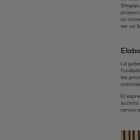
Singapu
proporc
su cons
ser un b
Elabo
La gobe
fundad
las prio
crecimi
El expr
sucinta
cerciora