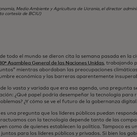
conomía, Medio Ambiente y Agricultura de Ucrania, el director admin
oto cortesía de BCIU)
 de todo el mundo se dieron cita la semana pasada en la 
 80ª Asamblea General de las Naciones Unidas
, trabajando p
juntos” mientras abordaban las preocupaciones climáticas,
dumbre económica y las barreras aparentemente insuperab
 de lo vasta y variada que era esa agenda, una pregunta s
ación: ¿Qué papel podría desempeñar la tecnología para r
roblemas? ¿Y cómo se ve el futuro de la gobernanza digital
 es una pregunta que los líderes públicos puedan responde
eractuamos con la tecnología depende tanto de las compañ
uyen como de quienes establecen la política. Tampoco es un
 juntos para los líderes públicos y privados. Si bien los go