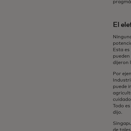
pragmát
El el
Ninguna 
potenci
Esta es 
pueden 
dijeron 
Por eje
Industri
puede i
agricult
cuidado 
Todo es 
dijo.
Singapu
de tales