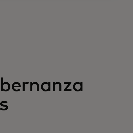
obernanza
s