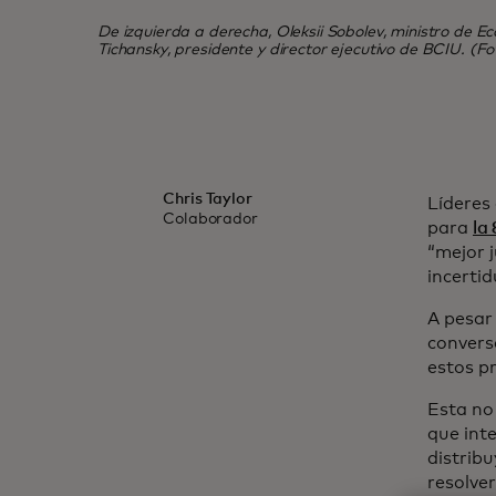
De izquierda a derecha, Oleksii Sobolev, ministro de E
Tichansky, presidente y director ejecutivo de BCIU. (F
Chris Taylor
Líderes
Colaborador
para
la
“mejor 
incerti
A pesar
convers
estos p
Esta no
que int
distrib
resolver