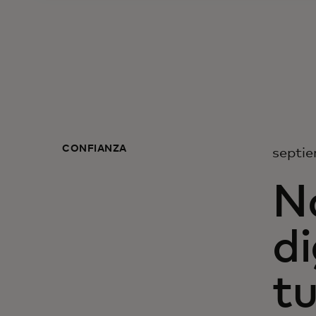
CONFIANZA
septie
N
di
t