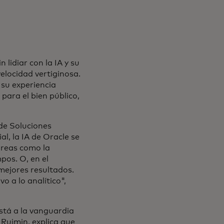
lidiar con la IA y su
elocidad vertiginosa.
 su experiencia
para el bien público,
de Soluciones
l, la IA de Oracle se
áreas como la
pos. O, en el
 mejores resultados.
o a lo analítico",
stá a la vanguardia
e Ruimin, explica que