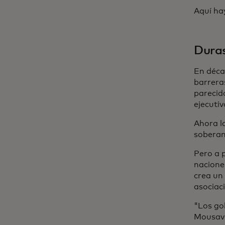
Aquí ha
Duras
En déca
barrera
parecid
ejecutiv
Ahora la
soberaní
Pero a p
nacione
crea un
asociac
"Los gob
Mousava