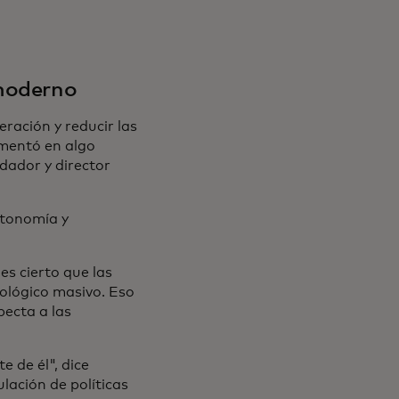
 moderno
ación y reducir las
gmentó en algo
dador y director
utonomía y
es cierto que las
ológico masivo. Eso
pecta a las
e de él", dice
lación de políticas