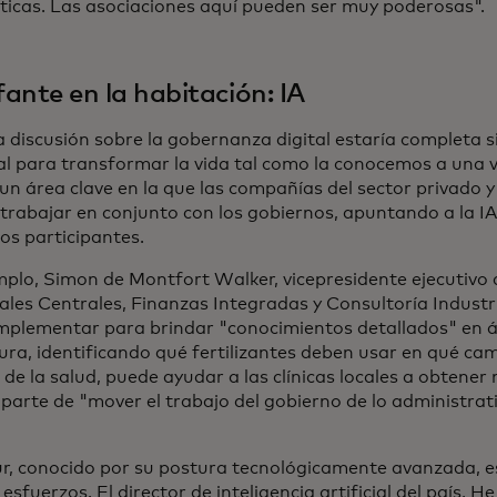
icas. Las asociaciones aquí pueden ser muy poderosas".
efante en la habitación: IA
discusión sobre la gobernanza digital estaría completa sin 
al para transformar la vida tal como la conocemos a una v
un área clave en la que las compañías del sector privado y
trabajar en conjunto con los gobiernos, apuntando a la IA 
los participantes.
mplo, Simon de Montfort Walker, vicepresidente ejecutivo 
ales Centrales, Finanzas Integradas y Consultoría Industria
mplementar para brindar "conocimientos detallados" en 
ura, identificando qué fertilizantes deben usar en qué cam
de la salud, puede ayudar a las clínicas locales a obtener
parte de "mover el trabajo del gobierno de lo administrativ
r, conocido por su postura tecnológicamente avanzada, e
 esfuerzos. El director de inteligencia artificial del país, H