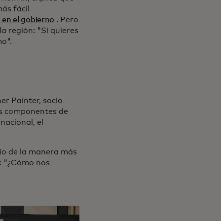
ás fácil
 en el gobierno
. Pero
a región: "Si quieres
mo".
er Painter, socio
los componentes de
nacional, el
ío de la manera más
ó: "¿Cómo nos