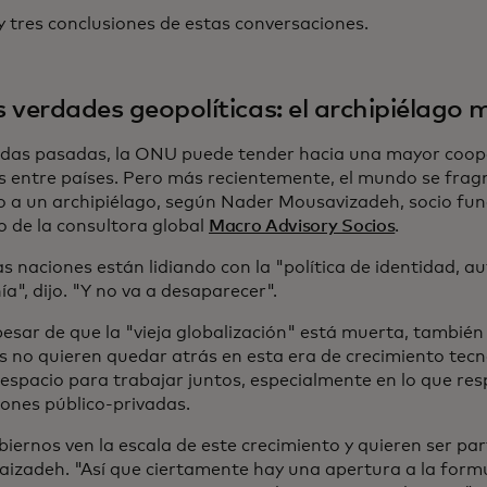
y tres conclusiones de estas conversaciones.
 verdades geopolíticas: el archipiélago
das pasadas, la ONU puede tender hacia una mayor cooper
s entre países. Pero más recientemente, el mundo se fra
o a un archipiélago, según Nader Mousavizadeh, socio fun
o de la consultora global
Macro Advisory Socios
.
s naciones están lidiando con la "política de identidad, a
a", dijo. "Y no va a desaparecer".
esar de que la "vieja globalización" está muerta, también 
s no quieren quedar atrás en esta era de crecimiento tecn
 espacio para trabajar juntos, especialmente en lo que res
iones público-privadas.
iernos ven la escala de este crecimiento y quieren ser part
izadeh. "Así que ciertamente hay una apertura a la formu