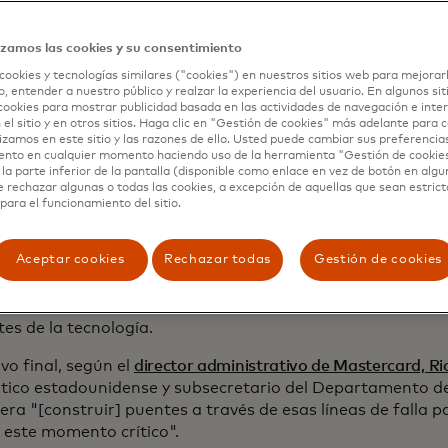
ponsables del bienestar de sus ciudadanos, las entidades 
r ante los accionistas, socios y sus bases de clientes, a 
izamos las cookies y su consentimiento
argo, en esencia, ambas partes persiguen lo mismo: entre 
cookies y tecnologías similares ("cookies") en nuestros sitios web para mejorar
d de los datos, un flujo comercial transfronterizo más flu
, entender a nuestro público y realzar la experiencia del usuario. En algunos sit
cookies para mostrar publicidad basada en las actividades de navegación e inter
que sustenta todo ello.
 el sitio y en otros sitios. Haga clic en "Gestión de cookies" más adelante para
lizamos en este sitio y las razones de ello. Usted puede cambiar sus preferencia
ordar este formidable tema, Mastercard, junto con sus c
ento en cualquier momento haciendo uso de la herramienta "Gestión de cookie
y GSMA, anunció el Foro de Embajadores Digitales, una nue
la parte inferior de la pantalla (disponible como enlace en vez de botón en algun
e rechazar algunas o todas las cookies, a excepción de aquellas que sean estri
-privada en colaboración con el Consejo Empresarial para
para el funcionamiento del sitio.
ional. El Foro tiene como objetivo crear un espacio para qu
s público y privado superen las divisiones geopolíticas y
Aceptar cookies
Rechazar todas
Gestión de cookies
e de la política digital y la gobernanza digital global, y a
al del DAF en el Tech Hub de Mastercard en la ciudad de N
bre. Allí, líderes clave hablaron con franqueza sobre los 
tes de la tecnología.
ivo final, según el
director administrativo de Mastercard, R
tico estadounidense y subsecretario del Departamento d
era "[construir] puentes a través de esas líneas de falla 
este momento crítico".