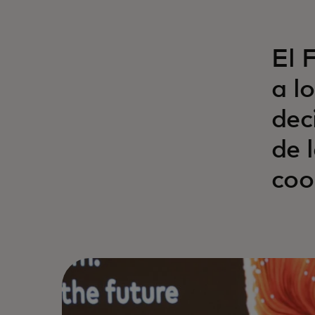
El 
a l
dec
de 
coo