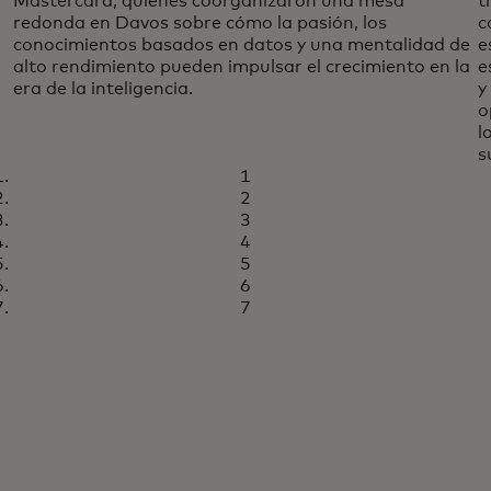
Mastercard, quienes coorganizaron una mesa
t
redonda en Davos sobre cómo la pasión, los
c
conocimientos basados en datos y una mentalidad de
e
alto rendimiento pueden impulsar el crecimiento en la
e
era de la inteligencia.
y
o
l
s
1
2
3
4
5
6
7