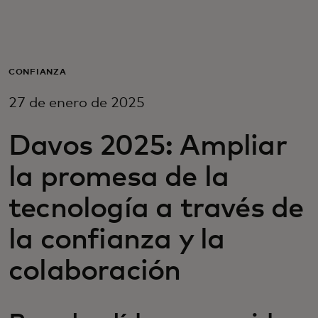
Para ti
Para empresas
CONFIANZA
27 de enero de 2025
Para el mundo
Davos 2025: Ampliar
Para innovadores
la promesa de la
tecnología a través de
Noticias y tendencias
la confianza y la
colaboración