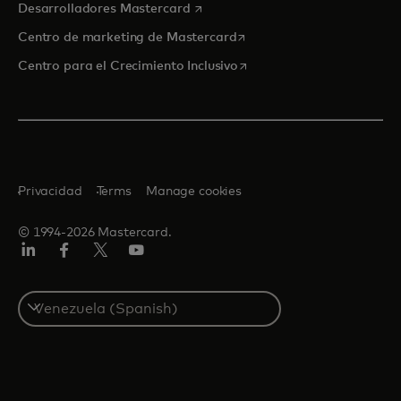
se abre en una pestaña nueva
Desarrolladores Mastercard
se abre en una pestaña nu
Centro de marketing de Mastercard
se abre en una pestaña nu
Centro para el Crecimiento Inclusivo
Privacidad
Terms
Manage cookies
© 1994-2026 Mastercard.
LinkedIn
Facebook
Twitter/X
YouTube
Select
a
country