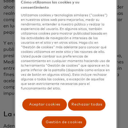
saben cómo la IA realmente puede ayudarlas a
Cómo utilizamos las cookies y su
ahorrar tiempo y ganar dinero. Entonces, comprender
consentimiento
realmente cuáles son las necesidades de las pequeñas
Utilizamos cookies y tecnologías similares ("cookies")
compañías y luego descubrir cómo la IA puede ayudar
en nuestros sitios web para mejorarlos, medir su
rendimiento, entender a nuestro público y realzar la
en lugar de simplemente empujar la IA hacia las
experiencia del usuario. En algunos sitios, también
pequeñas compañías es el camino a seguir".
utilizamos cookies para mostrar publicidad basada en
las actividades de navegación e intereses de los
Y en
un artículo para el blog de la Agenda del FEM
usuarios en el sitio y en otros sitios. Haga clic en
"Gestión de cookies" más adelante para conocer qué
publicado en la apertura de la cumbre, Ling Hai,
cookies utilizamos en este sitio y las razones de ello.
presidente de Mastercard para Asia Pacífico, Europa,
Usted puede cambiar sus preferencias de
consentimiento en cualquier momento haciendo uso de
Medio Oriente y África, destacó cómo las asociaciones
la herramienta "Gestión de cookies" que aparece en la
entre el sector gubernamental, las organizaciones sin
parte inferior de la pantalla (disponible como enlace en
fines de lucro y el sector privado son esenciales para
vez de botón en algunos sitios). Esto incluye rechazar
algunas o todas las cookies, a excepción de aquellas
acelerar los viajes digitales de las pequeñas
que sean estrictamente necesarias para el
compañías, lo que puede impulsar las economías e
funcionamiento del sitio.
impulsar una mayor inclusión y resiliencia.
Aceptar cookies
Rechazar todas
La confianza debe ser fundamental
Gestión de cookies
Además de la IA, el aumento de los riesgos de