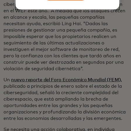
ciberseguridad fue un tema importante de discusión
en el WEF este año. A medida que los ataques crecen
en alcance y escala, las pequeñas compañías
necesitan ayuda, escribió Ling Hai. "Dadas las
presiones de gestionar una pequeña compañía, es
imposible esperar que los propietarios realicen un
seguimiento de las últimas actualizaciones o
investiguen el mejor software de monitoreo de red,
pero la confianza con los clientes que tardó años en
construir puede ver destrozada en segundos por una
violación de seguridad cibernética".
Un
nuevo reporte del Foro Económico Mundial (FEM),
publicado a principios de enero sobre el estado de la
ciberseguridad, señaló la creciente complejidad del
ciberespacio, que está ampliando la brecha de
oportunidades entre las grandes y las pequeñas
organizaciones y profundizando la división económica
entre las economías desarrolladas y las emergentes.
Se necesita una acción colaborativa, en individua