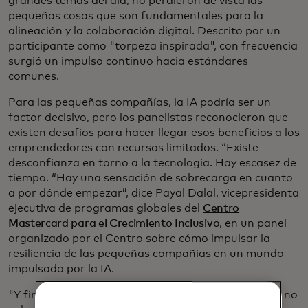
grandes temas del día, no perdieron de vista las
pequeñas cosas que son fundamentales para la
alineación y la colaboración digital. Descrito por un
participante como "torpeza inspirada", con frecuencia
surgió un impulso continuo hacia estándares
comunes.
Para las pequeñas compañías, la IA podría ser un
factor decisivo, pero los panelistas reconocieron que
existen desafíos para hacer llegar esos beneficios a los
emprendedores con recursos limitados. “Existe
desconfianza en torno a la tecnología. Hay escasez de
tiempo. “Hay una sensación de sobrecarga en cuanto
a por dónde empezar”, dice Payal Dalal, vicepresidenta
ejecutiva de programas globales del
Centro
Mastercard para el Crecimiento Inclusivo
, en un panel
organizado por el Centro sobre cómo impulsar la
resiliencia de las pequeñas compañías en un mundo
impulsado por la IA.
"Y finalmente", continuó, "las pequeñas compañías no