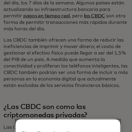
del día, los 7 días de la semana. Algunos países están
actualizando su infraestructura bancaria para
permitir
pagos en tiempo real
, pero
las CBDC
son otra
forma de permitir transacciones más rápidas durante
más horas del día.
Las CBDC también ofrecen una forma de reducir las
ineficiencias de imprimir y mover dinero; el costo de
gestionar el efectivo físico puede llegar a ser del 1,5%
del PIB de un país. A medida que aumenta la
conectividad y proliferan los teléfonos inteligentes, las
CBDC también podrían ser una forma de incluir a más
personas en la economía digital que actualmente
están excluidas de los servicios financieros básicos.
¿Las CBDC son como las
criptomonedas privadas?
Las CBDC y las criptomonedas privadas que a