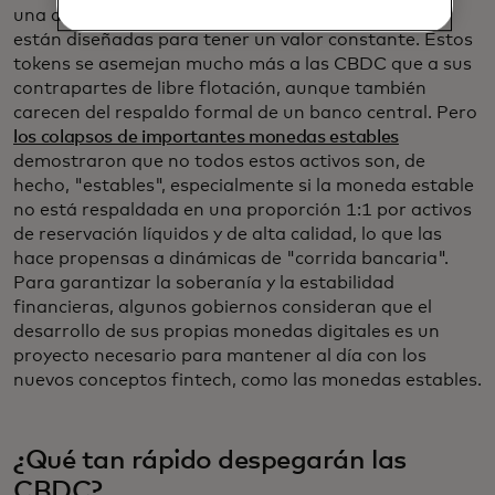
una actividad significativa son las stablecoins, que
están diseñadas para tener un valor constante. Estos
tokens se asemejan mucho más a las CBDC que a sus
contrapartes de libre flotación, aunque también
carecen del respaldo formal de un banco central. Pero
los colapsos de importantes monedas estables
demostraron que no todos estos activos son, de
hecho, "estables", especialmente si la moneda estable
no está respaldada en una proporción 1:1 por activos
de reservación líquidos y de alta calidad, lo que las
hace propensas a dinámicas de "corrida bancaria".
Para garantizar la soberanía y la estabilidad
financieras, algunos gobiernos consideran que el
desarrollo de sus propias monedas digitales es un
proyecto necesario para mantener al día con los
nuevos conceptos fintech, como las monedas estables.
¿Qué tan rápido despegarán las
CBDC?