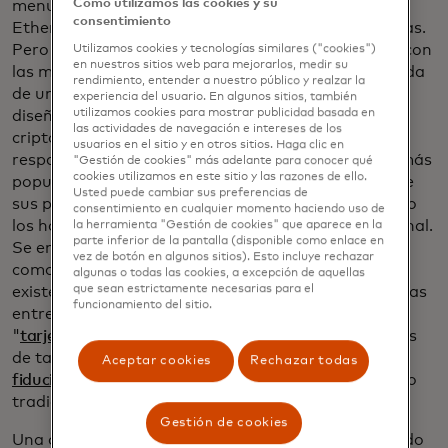
Cómo utilizamos las cookies y su
menudo aparecen en las noticias, como Bitcoin y
consentimiento
Ether, son monedas digitales sin contrapartes físicas.
Pero las CBDC son emitidas por un banco central, con
Utilizamos cookies y tecnologías similares ("cookies")
en nuestros sitios web para mejorarlos, medir su
las mismas garantías que respaldan el papel moneda
rendimiento, entender a nuestro público y realzar la
de una nación: son equivalentes al efectivo y están
experiencia del usuario. En algunos sitios, también
utilizamos cookies para mostrar publicidad basada en
diseñadas para las transacciones diarias. Las
las actividades de navegación e intereses de los
criptomonedas privadas, en comparación, no están
usuarios en el sitio y en otros sitios. Haga clic en
respaldadas por un gobierno. Las criptomonedas más
"Gestión de cookies" más adelante para conocer qué
cookies utilizamos en este sitio y las razones de ello.
populares son de libre flotación, lo que significa que
Usted puede cambiar sus preferencias de
sus precios están determinados por el mercado. Eso
consentimiento en cualquier momento haciendo uso de
los hace mucho más volátiles que el dinero tradicional.
la herramienta "Gestión de cookies" que aparece en la
parte inferior de la pantalla (disponible como enlace en
Se emplearon más como vehículos de inversión que
vez de botón en algunos sitios). Esto incluye rechazar
como moneda real para el comercio diario, aunque
algunas o todas las cookies, a excepción de aquellas
que sean estrictamente necesarias para el
existe una creciente aceptación de las criptomonedas
funcionamiento del sitio.
entre los comerciantes y nuevas opciones como las
"
tarjetas criptográficas
", que permiten a los titulares
de tarjetas
convertir sus criptomonedas en moneda
Aceptar cookies
Rechazar todas
fiduciaria
en lugares que aceptan tarjetas de crédito
tradicionales.
Gestión de cookies
Una criptomoneda privada que está experimentando