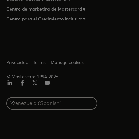
se abre en una pestaña nu
Centro de marketing de Mastercard
se abre en una pestaña nu
Centro para el Crecimiento Inclusivo
Privacidad
Terms
Manage cookies
© Mastercard 1994-2026.
LinkedIn
Facebook
Twitter/X
YouTube
Select
a
country