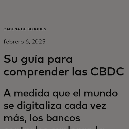
Para ti
Para empresas
CADENA DE BLOQUES
febrero 6, 2025
Para el mundo
Su guía para
Para innovadores
comprender las CBDC
Noticias y tendencias
A medida que el mundo
se digitaliza cada vez
más, los bancos