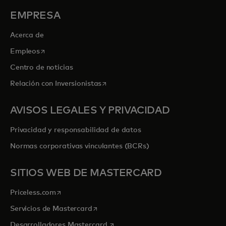
EMPRESA
Acerca de
se abre en una pestaña nueva
Empleos
Centro de noticias
se abre en una pestaña nueva
Relación con Inversionistas
AVISOS LEGALES Y PRIVACIDAD
Privacidad y responsabilidad de datos
Normas corporativas vinculantes (BCRs)
SITIOS WEB DE MASTERCARD
se abre en una pestaña nueva
Priceless.com
se abre en una pestaña nueva
Servicios de Mastercard
se abre en una pestaña nueva
Desarrolladores Mastercard