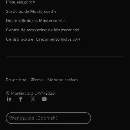
se abre en una pestaña nueva
Priceless.com
se abre en una pestaña nueva
Servicios de Mastercard
se abre en una pestaña nueva
Desarrolladores Mastercard
se abre en una pestaña nu
Centro de marketing de Mastercard
se abre en una pestaña nu
Centro para el Crecimiento Inclusivo
Privacidad
Terms
Manage cookies
© Mastercard 1994-2026.
LinkedIn
Facebook
Twitter/X
YouTube
Select
a
country