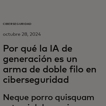
Para ti
Para empresas
CIBERSEGURIDAD
octubre 28, 2024
Para el mundo
Por qué la IA de
Para innovadores
generación es un
arma de doble filo en
Noticias y tendencias
ciberseguridad
Neque porro quisquam