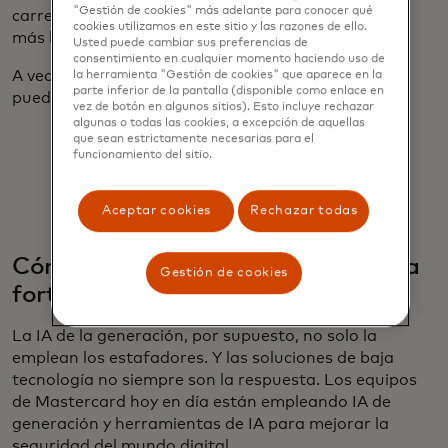
"Gestión de cookies" más adelante para conocer qué
carrera que una IA. En cambio, apoyémonos en ser
cookies utilizamos en este sitio y las razones de ello.
más humanos.
Usted puede cambiar sus preferencias de
consentimiento en cualquier momento haciendo uso de
A veces, una solución que no sea de alta tecnología
la herramienta "Gestión de cookies" que aparece en la
parte inferior de la pantalla (disponible como enlace en
puede funcionar bien para combatir dicho fraude.
vez de botón en algunos sitios). Esto incluye rechazar
algunas o todas las cookies, a excepción de aquellas
que sean estrictamente necesarias para el
funcionamiento del sitio.
Aceptar cookies
Rechazar todas
Cómo empleamos la IA general para
Gestión de cookies
fortalecer la ciberseguridad
La IA de la generación, por supuesto, no solo la
emplean los estafadores. Y las soluciones de baja
tecnología no siempre son la respuesta. Los equipos
de Mastercard hoy en día están empleando IA de
generación y herramientas de IA para mejorar la
seguridad del mundo digital.