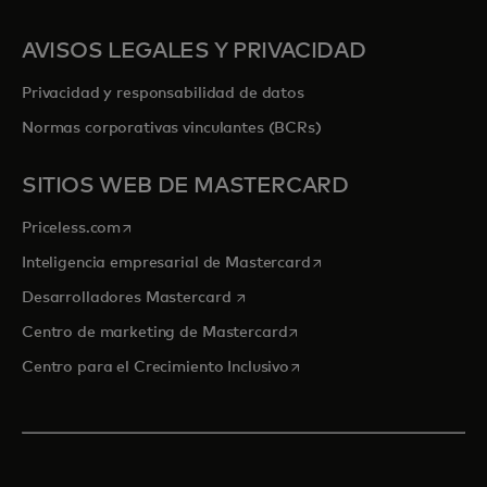
AVISOS LEGALES Y PRIVACIDAD
Privacidad y responsabilidad de datos
Normas corporativas vinculantes (BCRs)
SITIOS WEB DE MASTERCARD
se abre en una pestaña nueva
Priceless.com
se abre en una pestaña
Inteligencia empresarial de Mastercard
se abre en una pestaña nueva
Desarrolladores Mastercard
se abre en una pestaña nu
Centro de marketing de Mastercard
se abre en una pestaña nu
Centro para el Crecimiento Inclusivo