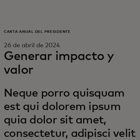
Para ti
Para empresas
CARTA ANUAL DEL PRESIDENTE
26 de abril de 2024
Para el mundo
Generar impacto y
valor
Para innovadores
Neque porro quisquam
Noticias y tendencias
est qui dolorem ipsum
quia dolor sit amet,
consectetur, adipisci velit