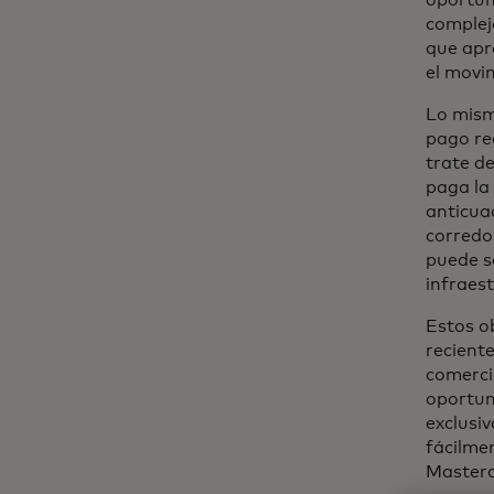
oportun
complej
que apr
el movi
Lo mism
pago re
trate d
paga la
anticua
corredo
puede s
infraes
Estos o
recient
comerci
oportun
exclusi
fácilme
Masterc