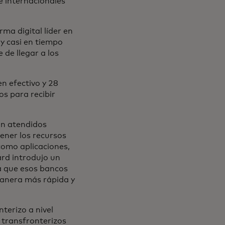
e internacionales
orma digital líder en
ay casi en tiempo
 de llegar a los
n efectivo y 28
os para recibir
on atendidos
ener los recursos
como aplicaciones,
ard introdujo un
a que esos bancos
manera más rápida y
terizo a nivel
 transfronterizos