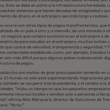
idades son escasas. Estos pagos, llamados remesas, son v
os. Esto se debe en parte a la infraestructura heredada,
ovechan sistemas que tienen décadas de antigüedad y que
miento de dinero en el extranjero sea más largo y costoso.
o ocurre con otros tipos de pagos transfronterizos, que i
alizado de un país a otro y, a menudo, de una moneda a ot
e un negocio que compra suministros en el extranjero o de
 matrícula para estudiar en el extranjero, muchos luchan 
do que carece de velocidad, transparencia y seguridad. Y f
res comerciales establecido como, por ejemplo, Estados U
er aún más difícil porque algunos países todavía están dig
tructura de pagos.
bstáculos son motivo de gran preocupación teniendo en c
es. El mundo no solo está experimentando migraciones glob
o también se recuperó tras la pandemia, y el cambio a lo d
idades. “Hubo un tiempo en que los pequeños empresari
vamente recursos locales y vendían solo a personas a las q
nte”, afirma Alan Marquard, director de Soluciones de Tra
ard. "Ya no."