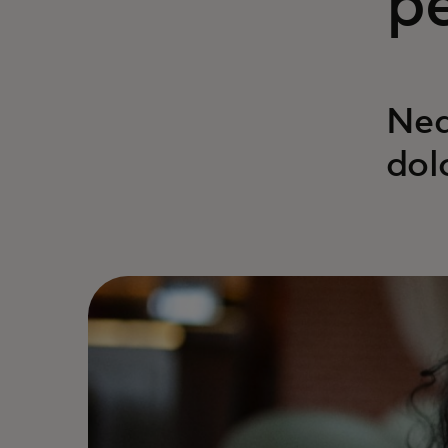
p
Neq
dol