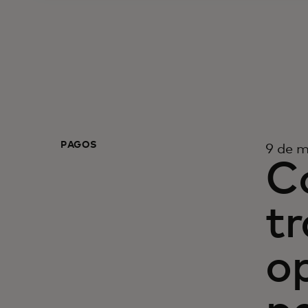
PAGOS
9 de 
C
tr
o