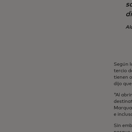
s
di
Al
Según l
tercio d
tienen 
dijo que
"Al abr
destinat
Marquar
e inclus
Sin emb