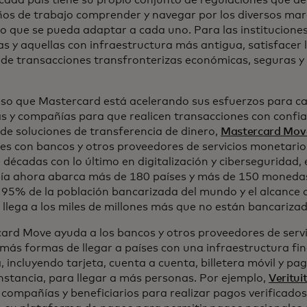
cada país tiene su propio conjunto de regulaciones que de
años de trabajo comprender y navegar por los diversos mar
o que se pueda adaptar a cada uno. Para las institucione
s y aquellas con infraestructura más antigua, satisfacer
s de transacciones transfronterizas económicas, seguras y
eso que Mastercard está acelerando sus esfuerzos para c
s y compañías para que realicen transacciones con confia
 de soluciones de transferencia de dinero,
Mastercard Mov
nes con bancos y otros proveedores de servicios monetario
décadas con lo último en digitalización y ciberseguridad, e
a ahora abarca más de 180 países y más de 150 monedas
 95% de la población bancarizada del mundo y el alcance d
 llega a los miles de millones más que no están bancarizad
ard Move ayuda a los bancos y otros proveedores de servi
 más formas de llegar a países con una infraestructura fi
, incluyendo tarjeta, cuenta a cuenta, billetera móvil y pag
instancia, para llegar a más personas. Por ejemplo,
Veritui
 compañías y beneficiarios para realizar pagos verificado