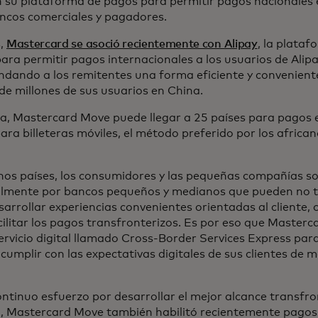
 su plataforma de pagos para permitir pagos nacionales 
ncos comerciales y pagadores.
,
Mastercard se asoció recientemente con Alipay
, la plataf
ara permitir pagos internacionales a los usuarios de Alip
indando a los remitentes una forma eficiente y conveniente
de millones de sus usuarios en China.
ca, Mastercard Move puede llegar a 25 países para pagos e
ara billeteras móviles, el método preferido por los african
os países, los consumidores y las pequeñas compañías s
almente por bancos pequeños y medianos que pueden no t
arrollar experiencias convenientes orientadas al cliente, 
cilitar los pagos transfronterizos. Es por eso que Masterc
ervicio digital llamado Cross-Border Services Express par
cumplir con las expectativas digitales de sus clientes de 
ntinuo esfuerzo por desarrollar el mejor alcance transfron
, Mastercard Move también habilitó recientemente pagos