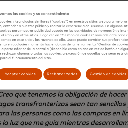
guir el ritmo de la creciente globalización, las compañías
o los bancos, sus clientes y consumidores necesitan forma
izamos las cookies y su consentimiento
entes de transferir fondos internacionalmente, incluso s
cookies y tecnologías similares ("cookies") en nuestros sitios web para mejorar
cil acceso. También deben tener múltiples opciones sobre 
, entender a nuestro público y realzar la experiencia del usuario. En algunos sit
fondos, ya sean cuentas bancarias, billeteras móviles, tar
cookies para mostrar publicidad basada en las actividades de navegación e inter
 el sitio y en otros sitios. Haga clic en "Gestión de cookies" más adelante para
 efectivo.
lizamos en este sitio y las razones de ello. Usted puede cambiar sus preferencia
ento en cualquier momento haciendo uso de la herramienta "Gestión de cookie
la parte inferior de la pantalla (disponible como enlace en vez de botón en algun
e rechazar algunas o todas las cookies, a excepción de aquellas que sean estri
para el funcionamiento del sitio.
Aceptar cookies
Rechazar todas
Gestión de cookies
Creo que tenemos la obligación de hacer 
agos transfronterizos sean tan sencillos
ara las personas como las compras en lí
s la luz que me guía mientras desarrolla