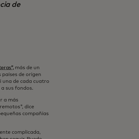
cia de
teras”,
más de un
s países de origen
si una de cada cuatro
 a sus fondos.
ar a más
 remotos", dice
 pequeñas compañías
ente complicada,