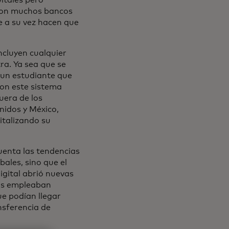
itales pero
 con muchos bancos
 a su vez hacen que
ncluyen cualquier
ra. Ya sea que se
 un estudiante que
con este sistema
uera de los
nidos y México,
italizando su
uenta las tendencias
ales, sino que el
igital abrió nuevas
os empleaban
ue podían llegar
nsferencia de