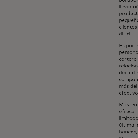
porque 
llevar 
product
pequeña
cliente
difícil.
Es por 
persona
cartera
relacio
durante 
compañí
más del
efectivo
Masterc
ofrecer
limitada
última 
bancos,