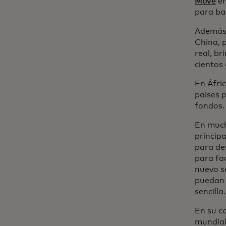
Move
en
para ba
Además
China, p
real, br
cientos 
En Áfri
países p
fondos.
En much
princip
para des
para fa
nuevo s
puedan 
sencilla.
En su co
mundial