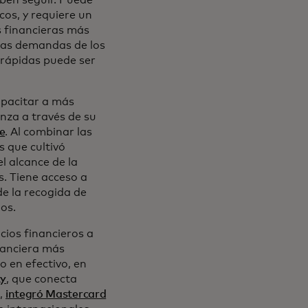
ben seguir. Puede
cos, y requiere un
s financieras más
 las demandas de los
 rápidas puede ser
apacitar a más
nza a través de su
e
. Al combinar las
s que cultivó
l alcance de la
. Tiene acceso a
e la recogida de
os.
cios financieros a
nanciera más
o en efectivo, en
ty
, que conecta
s,
integró Mastercard