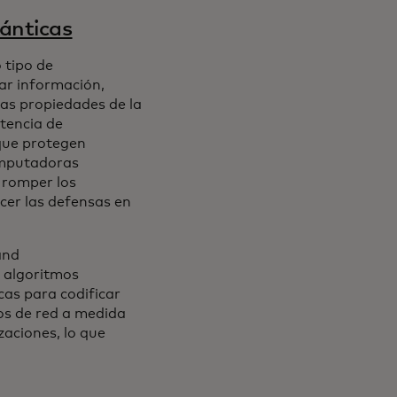
uánticas
 tipo de
ar información,
las propiedades de la
tencia de
que protegen
omputadoras
 romper los
cer las defensas en
and
 algoritmos
as para codificar
os de red a medida
zaciones, lo que