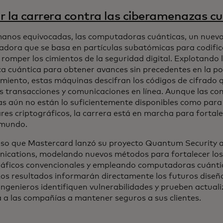
 la carrera contra las ciberamenazas c
manos equivocadas, las computadoras cuánticas, un nuevo
dora que se basa en partículas subatómicas para codific
 romper los cimientos de la seguridad digital. Explotando 
a cuántica para obtener avances sin precedentes en la po
miento, estas máquinas descifran los códigos de cifrado 
s transacciones y comunicaciones en línea. Aunque las c
as aún no están lo suficientemente disponibles como para
res criptográficos, la carrera está en marcha para fortale
 mundo.
eso que Mastercard lanzó su proyecto Quantum Security 
cations, modelando nuevos métodos para fortalecer los
ráficos convencionales y empleando computadoras cuántic
Los resultados informarán directamente los futuros diseñ
ingenieros identifiquen vulnerabilidades y prueben actuali
 a las compañías a mantener seguros a sus clientes.