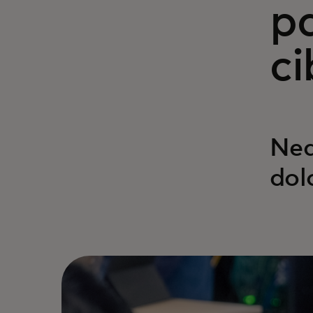
pa
c
Neq
dol