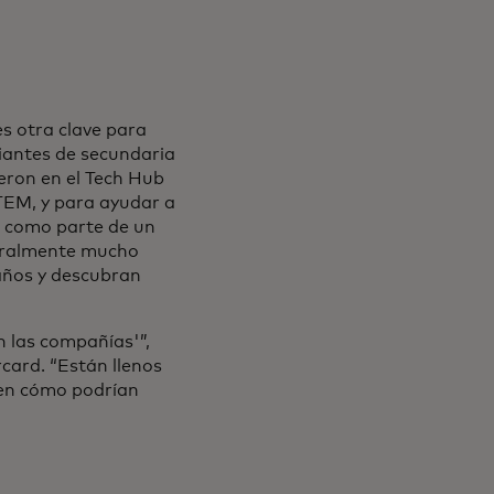
s otra clave para
iantes de secundaria
eron en el Tech Hub
TEM, y para ayudar a
s como parte de un
neralmente mucho
 años y descubran
n las compañías'”,
rcard. “Están llenos
 en cómo podrían