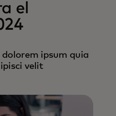
a el
024
 dolorem ipsum quia
pisci velit