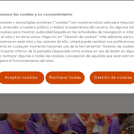
ructura de los EE. UU. es propiedad de entidades privadas,
ial juega un papel crucial en la defensa civil. Pero no se 
izamos las cookies y su consentimiento
ciones se enfrenten solas a los delincuentes de alta tecno
ctores a proteger a sus compañías, y a sus conciudadanos, 
cookies y tecnologías similares ("cookies") en nuestros sitios web para mejorar
, entender a nuestro público y realzar la experiencia del usuario. En algunos sit
tico, Mastercard ayudó a desarrollar un curso de capacita
cookies para mostrar publicidad basada en las actividades de navegación e inter
 de Ciberseguridad, en colaboración con socios de los sect
 el sitio y en otros sitios. Haga clic en "Gestión de cookies" más adelante para
.
lizamos en este sitio y las razones de ello. Usted puede cambiar sus preferencia
ento en cualquier momento haciendo uso de la herramienta "Gestión de cookie
la parte inferior de la pantalla (disponible como enlace en vez de botón en algun
imera sesión en junio, el grupo reunió a directores corpor
e rechazar algunas o todas las cookies, a excepción de aquellas que sean estri
mentales y de la industria en el Centro de Capacitación J
para el funcionamiento del sitio.
 Secreto en South Laurel, Maryland, para explorar el estad
ión de redes digitales. Los participantes discutieron ame
Aceptar cookies
Rechazar todas
Gestión de cookies
ión y resiliencia, construyendo una base de mejores prácti
ica en curso para que estén listos para lo que puede veni