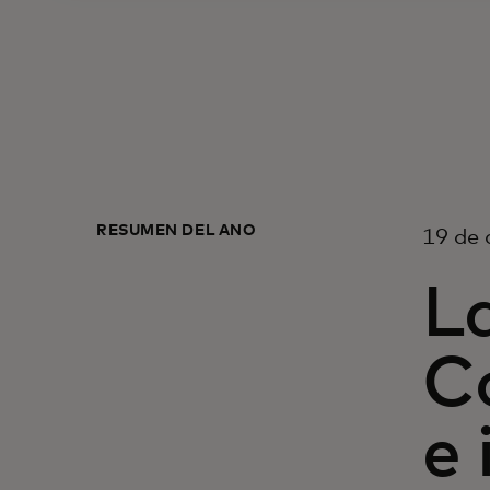
RESUMEN DEL AÑO
19 de 
La
C
e 