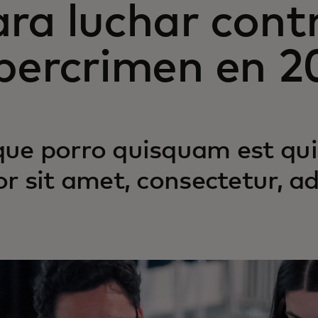
ra luchar contr
ibercrimen en 2
ue porro quisquam est qui
or sit amet, consectetur, adi