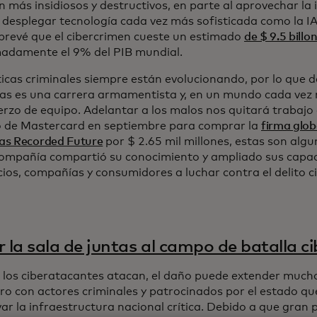
n más insidiosos y destructivos, en parte al aprovechar la i
y desplegar tecnología cada vez más sofisticada como la IA
 prevé que el cibercrimen cueste un estimado
de $ 9.5 billo
adamente el 9% del PIB mundial.
ticas criminales siempre están evolucionando, por lo que 
s es una carrera armamentista y, en un mundo cada vez 
erzo de equipo. Adelantar a los malos nos quitará trabajo
 de Mastercard en septiembre para comprar la
firma glob
s Recorded Future
por $ 2.65 mil millones, estas son alg
compañía compartió su conocimiento y ampliado sus capa
cios, compañías y consumidores a luchar contra el delito c
r la sala de juntas al campo de batalla c
los ciberatacantes atacan, el daño puede extender mucho
ero con actores criminales y patrocinados por el estado qu
ar la infraestructura nacional crítica. Debido a que gran p