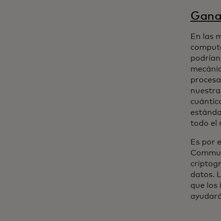
Ganar
En las 
computa
podrían
mecánic
procesa
nuestra
cuántic
estánda
todo el
Es por 
Communi
criptog
datos. 
que los 
ayudará