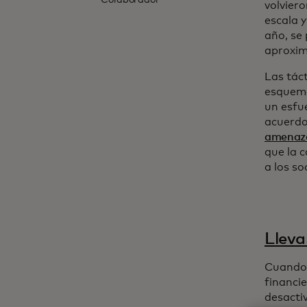
Colaborador
volviero
escala 
año, se
aproxim
Las tác
esquema
un esfu
acuerdo
amenaza
que la 
a los so
Lleva
Cuando 
financi
desactiv