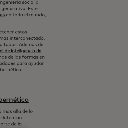
ngeniería social a
 generativa. Este
nes
en todo el mundo,
detener estos
más interconectado,
 a todos. Además del
al de inteligencia de
unas de las formas en
cidades para ayudar
ibernético.
ibernético
 más allá de lo
e intentan
arte de la