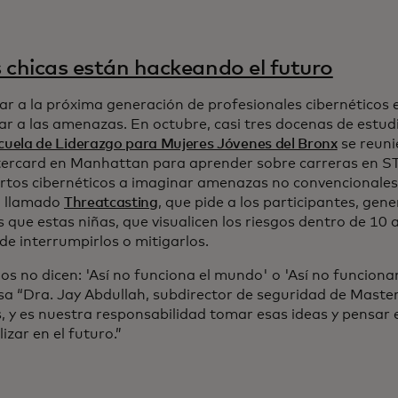
 chicas están hackeando el futuro
ar a la próxima generación de profesionales cibernéticos e
ar a las amenazas. En octubre, casi tres docenas de estud
cuela de Liderazgo para Mujeres Jóvenes del Bronx
se reuni
ercard en Manhattan para aprender sobre carreras en S
ertos cibernéticos a imaginar amenazas no convencionale
io llamado
Threatcasting
, que pide a los participantes, ge
 que estas niñas, que visualicen los riesgos dentro de 10
de interrumpirlos o mitigarlos.
os no dicen: 'Así no funciona el mundo' o 'Así no funciona
ssa “Dra. Jay Abdullah, subdirector de seguridad de Maste
s, y es nuestra responsabilidad tomar esas ideas y pensar
izar en el futuro.”