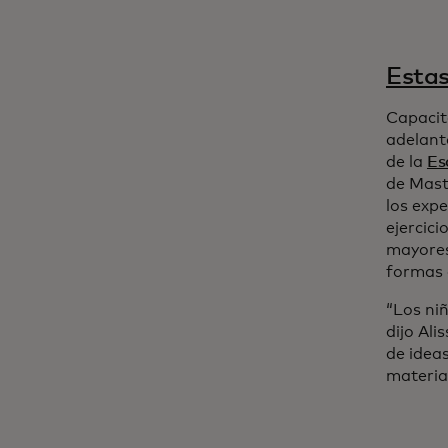
Estas
Capacit
adelant
de la
Es
de Mast
los exp
ejercic
mayores
formas 
“Los niñ
dijo Ali
de idea
material