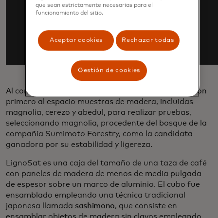
que sean estrictamente necesarias para el
funcionamiento del sitio.
Aceptar cookies
Rechazar todas
Gestión de cookies
Al comienzo del proyecto, los investigadores enviaron
primero al espacio muestras de madera, incluidas
magnolia, cerezo y abedul, para realizar pruebas,
seleccionando magnolia, procedente del bosque de la
compañía Sumimoto Forestry, como la candidata
ganadora por su estabilidad y ligereza.
LignoSat es una caja del tamaño de una taza de café
con paneles de madera de menos de media pulgada
de espesor sobre un marco de aluminio. El cubo fue
ensamblado empleando una técnica tradicional
japonesa llamada
sashimono
, que consiste en
ensamblar objetos de madera sin clavos empleando