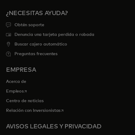
¿NECESITAS AYUDA?
Obtén soporte
Denuncia una tarjeta perdida o robada
Buscar cajero automático
Preguntas frecuentes
EMPRESA
Acerca de
se abre en una pestaña nueva
Empleos
Centro de noticias
se abre en una pestaña nueva
Relación con Inversionistas
AVISOS LEGALES Y PRIVACIDAD