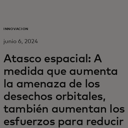
Para ti
Para empresas
INNOVACIÓN
junio 6, 2024
Para el mundo
Atasco espacial: A
Para innovadores
medida que aumenta
la amenaza de los
Noticias y tendencias
desechos orbitales,
también aumentan los
esfuerzos para reducir