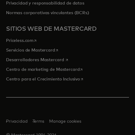
Privacidad y responsabilidad de datos
Normas corporativas vinculantes (BCRs)
SITIOS WEB DE MASTERCARD
se abre en una pestaña nueva
Priceless.com
se abre en una pestaña nueva
Servicios de Mastercard
se abre en una pestaña nueva
Desarrolladores Mastercard
se abre en una pestaña nu
Centro de marketing de Mastercard
se abre en una pestaña nu
Centro para el Crecimiento Inclusivo
Privacidad
Terms
Manage cookies