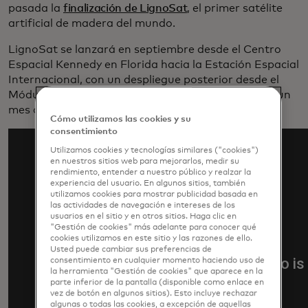
pasada la
finalización de LignoSat
, el primer satélite
artificial de madera del mundo.
LignoSat se lanzará en septiembre desde el Centro
Espacial Kennedy en Florida hacia la Estación Espacial
Internacional, con un despliegue posterior desde el
Módulo Experimental Japonés Kibo de la estación un
mes después.
Cómo utilizamos las cookies y su
consentimiento
Utilizamos cookies y tecnologías similares ("cookies")
en nuestros sitios web para mejorarlos, medir su
rendimiento, entender a nuestro público y realzar la
experiencia del usuario. En algunos sitios, también
utilizamos cookies para mostrar publicidad basada en
las actividades de navegación e intereses de los
usuarios en el sitio y en otros sitios. Haga clic en
"Gestión de cookies" más adelante para conocer qué
cookies utilizamos en este sitio y las razones de ello.
Usted puede cambiar sus preferencias de
consentimiento en cualquier momento haciendo uso de
la herramienta "Gestión de cookies" que aparece en la
parte inferior de la pantalla (disponible como enlace en
vez de botón en algunos sitios). Esto incluye rechazar
algunas o todas las cookies, a excepción de aquellas