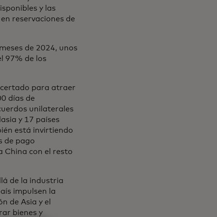
sponibles y las
 en reservaciones de
 meses de 2024, unos
l 97% de los
ncertado para atraer
00 días de
cuerdos unilaterales
lasia y 17 países
ién está invirtiendo
as de pago
 China con el resto
á de la industria
país impulsen la
n de Asia y el
ar bienes y