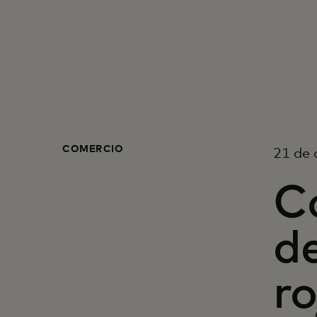
COMERCIO
21 de 
C
d
ro