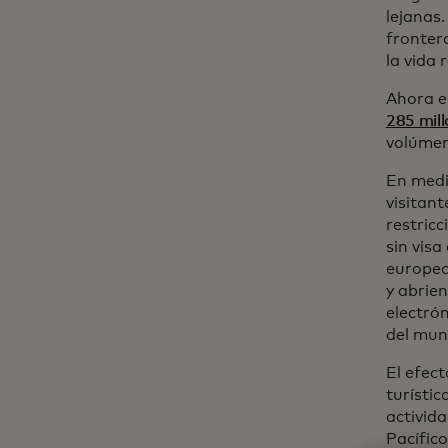
lejanas
fronter
la vida r
Ahora e
285 mill
volúmen
En medi
visitan
restric
sin visa
europeo
y abrie
electró
del mun
El efec
turístic
activid
Pacífic