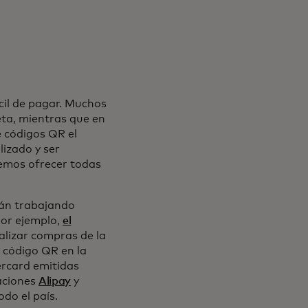
ácil de pagar. Muchos
eta, mientras que en
e códigos QR el
izado y ser
emos ofrecer todas
tán trabajando
 Por ejemplo,
el
alizar compras de la
 código QR en la
ercard emitidas
caciones
Alipay
y
do el país.