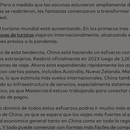
. Pero a medida que las vacunas estuvieron ampliamente di
as se reabrieron, las fantasías comenzaron a transformar
eal.
l turismo mundial está aumentando. En los primeros tres
ones de turistas
viajaron internacionalmente, alcanzando e
es previos a la pandemia.
o de esta tendencia, China está haciendo un esfuerzo co
tes extranjeros. Reabrió oficialmente en 2023 luego de 1,0
ciones de viaje. Ahora está expandiendo rápidamente los a
 con ciertos países, incluidos Australia, Nueva Zelanda, Ma
s, lo que estimula más vuelos internacionales. China tamb
ndo su infraestructura de servicios, especialmente sistem
nico, ya que Mastercard estuvo trabajando para conectar a
do de pagos.
to dominó de todos estos esfuerzos podría ir mucho más all
a de China, ya que se espera que los viajes más fuertes al 
ad económica general tanto en China como en toda la regió
o. Y todo puede comenzar con formas más fáciles de compr