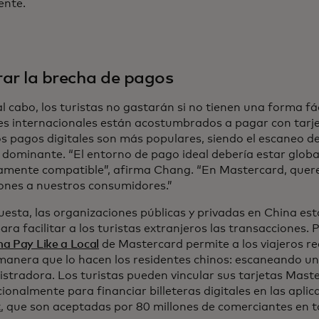
ente.
ar la brecha de pagos
 al cabo, los turistas no gastarán si no tienen una forma f
tes internacionales están acostumbrados a pagar con tarj
os pagos digitales son más populares, siendo el escaneo d
dominante. “El entorno de pago ideal debería estar global
amente compatible”, afirma Chang. “En Mastercard, quer
iones a nuestros consumidores.”
uesta, las organizaciones públicas y privadas en China es
ara facilitar a los turistas extranjeros las transacciones.
a Pay Like a Local
de Mastercard permite a los viajeros re
anera que lo hacen los residentes chinos: escaneando un
gistradora. Los turistas pueden vincular sus tarjetas Mast
ionalmente para financiar billeteras digitales en las apli
t
, que son aceptadas por 80 millones de comerciantes en to