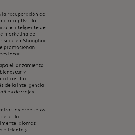
 la recuperación del
mo receptivo, la
tal e inteligente del
 de marketing de
on sede en Shanghái.
 se promocionan
destacar.”
cipa el lanzamiento
bienestar y
ecíficos. La
 de la inteligencia
pañías de viajes
imizar los productos
alecer la
ialmente idiomas
 eficiente y