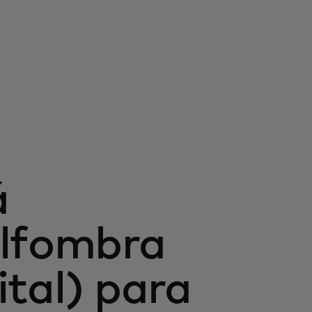
á
alfombra
gital) para