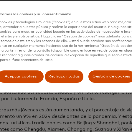
os, dice Dennis Chang, presidente de Mastercard para la 
ando plenamente nuestros propios recursos para crear un
izamos las cookies y su consentimiento
rto y diversificado".
cookies y tecnologías similares ("cookies") en nuestros sitios web para mejorar
, entender a nuestro público y realzar la experiencia del usuario. En algunos sit
cookies para mostrar publicidad basada en las actividades de navegación e inter
 el sitio y en otros sitios. Haga clic en "Gestión de cookies" más adelante para
lizamos en este sitio y las razones de ello. Usted puede cambiar sus preferencia
ento en cualquier momento haciendo uso de la herramienta "Gestión de cookie
talizador para el crecimiento económico
la parte inferior de la pantalla (disponible como enlace en vez de botón en algun
e rechazar algunas o todas las cookies, a excepción de aquellas que sean estri
ente, el turismo tardó en regresar a China, pero para fine
para el funcionamiento del sitio.
que el mercado se recupere a alrededor del 80% de los niv
ación reciente del Instituto de Economía Mastercard con Tr
Aceptar cookies
Rechazar todas
Gestión de cookies
 Mundial del Turismo
mostraron que los cinco principales pa
e
fueron Japón, Malasia, Corea del Sur, Estados Unidos y A
 sostenido del sudeste asiático y un fuerte resurgimiento
 particularmente Francia, España e Italia.
jeros más jóvenes están aumentando, y el porcentaje de vi
mentó un 9% en 2024 desde antes de la pandemia. Y está
inos turísticos tradicionales como Beijing y Shanghai, pon
tes como Chengdu, Xiamen, Chongqing, Suzhou y Xi'an en