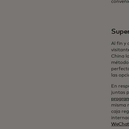
conveni
Super
Al fin y
visitan
China l
método 
perfect
las opc
En resp
juntas p
program
misma m
caja re
internac
WeCha