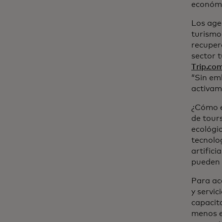
económi
Los age
turismo 
recupera
sector t
Trip.co
“Sin em
activame
¿Cómo e
de tour
ecológic
tecnolog
artifici
pueden 
Para ace
y servic
capacit
menos e