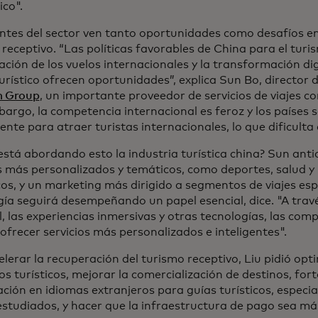
co".
ntes del sector ven tanto oportunidades como desafíos en
receptivo. “Las políticas favorables de China para el turis
ción de los vuelos internacionales y la transformación digi
urístico ofrecen oportunidades”, explica Sun Bo, director
m Group
, un importante proveedor de servicios de viajes c
bargo, la competencia internacional es feroz y los países
nte para atraer turistas internacionales, lo que dificulta 
stá abordando esto la industria turística china? Sun anti
s más personalizados y temáticos, como deportes, salud y 
os, y un marketing más dirigido a segmentos de viajes esp
ía seguirá desempeñando un papel esencial, dice. "A través
al, las experiencias inmersivas y otras tecnologías, las com
ofrecer servicios más personalizados e inteligentes".
lerar la recuperación del turismo receptivo, Liu pidió opt
ios turísticos, mejorar la comercialización de destinos, fort
ación en idiomas extranjeros para guías turísticos, espec
studiados, y hacer que la infraestructura de pago sea más