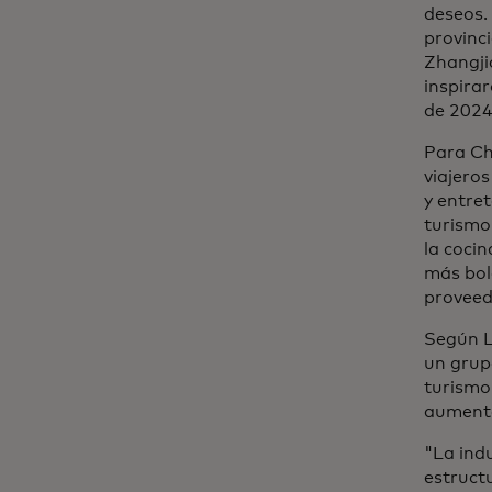
deseos. 
provinc
Zhangji
inspirar
de 2024
Para Ch
viajeros
y entret
turismo
la cocin
más bol
proveed
Según Li
un grup
turismo
aumenta
"La indu
estructu