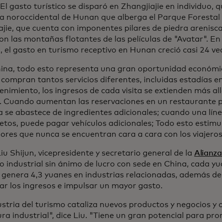
El gasto turístico se disparó en Zhangjiajie en individuo, q
ia noroccidental de Hunan que alberga el Parque Forestal
ajie, que cuenta con imponentes pilares de piedra arenisc
on las montañas flotantes de las películas de "Avatar". En
, el gasto en turismo receptivo en Hunan creció casi 24 ve
ina, todo esto representa una gran oportunidad económic
 compran tantos servicios diferentes, incluidas estadías e
enimiento, los ingresos de cada visita se extienden más all
. Cuando aumentan las reservaciones en un restaurante p
a se abastece de ingredientes adicionales; cuando una lín
etos, puede pagar vehículos adicionales; Todo esto estimul
ores que nunca se encuentran cara a cara con los viajeros
u Shijun, vicepresidente y secretario general de la
Alianza
o industrial sin ánimo de lucro con sede en China, cada y
 genera 4,3 yuanes en industrias relacionadas, además de
r los ingresos e impulsar un mayor gasto.
stria del turismo cataliza nuevos productos y negocios y 
ra industrial", dice Liu. "Tiene un gran potencial para pr