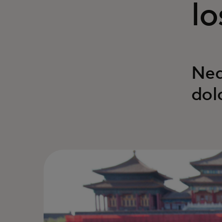
lo
Neq
dol