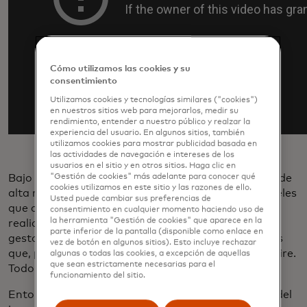
Cómo utilizamos las cookies y su
consentimiento
Utilizamos cookies y tecnologías similares ("cookies")
en nuestros sitios web para mejorarlos, medir su
rendimiento, entender a nuestro público y realzar la
experiencia del usuario. En algunos sitios, también
utilizamos cookies para mostrar publicidad basada en
las actividades de navegación e intereses de los
usuarios en el sitio y en otros sitios. Haga clic en
Bajo el capó, el Vision Pro cuenta con una pantalla de
"Gestión de cookies" más adelante para conocer qué
cookies utilizamos en este sitio y las razones de ello.
alta resolución donde el usuario puede ver más pixeles
Usted puede cambiar sus preferencias de
que con un televisor 4K. Además, hay cámaras de
consentimiento en cualquier momento haciendo uso de
la herramienta "Gestión de cookies" que aparece en la
realidad aumentada que permiten interacciones de
parte inferior de la pantalla (disponible como enlace en
gestos con las manos con programas y aplicaciones
vez de botón en algunos sitios). Esto incluye rechazar
que, para el usuario, parecen estar flotando en el aire.
algunas o todas las cookies, a excepción de aquellas
que sean estrictamente necesarias para el
Todo es muy
Iron Man
.
funcionamiento del sitio.
Entonces, ¿por qué esto podría cambiar las reglas del