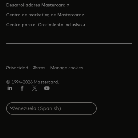
se abre en una pestaña nueva
Desarrolladores Mastercard
se abre en una pestaña nu
Centro de marketing de Mastercard
se abre en una pestaña nu
Centro para el Crecimiento Inclusivo
Privacidad
Terms
Manage cookies
© 1994-2026 Mastercard.
LinkedIn
Facebook
Twitter/X
YouTube
Select
a
country