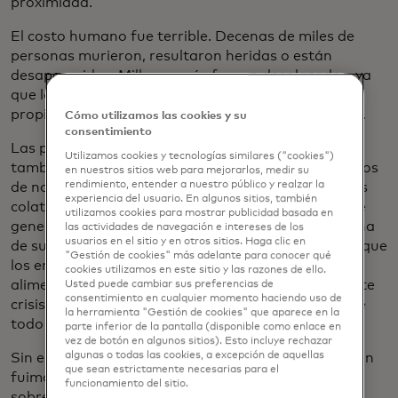
proximidad.
El costo humano fue terrible. Decenas de miles de
personas murieron, resultaron heridas o están
desaparecidas. Millones más fueron desplazados, ya
que los edificios fueron destruidos y los daños a la
propiedad ascienden a miles de millones de dólares.
Cómo utilizamos las cookies y su
consentimiento
Las personas más allá de las fronteras de Ucrania
Utilizamos cookies y tecnologías similares ("cookies")
también se vieron afectadas. En ese momento, pocos
en nuestros sitios web para mejorarlos, medir su
rendimiento, entender a nuestro público y realzar la
de nosotros imaginamos la magnitud de los efectos
experiencia del usuario. En algunos sitios, también
colaterales y las consecuencias de gran alcance que
utilizamos cookies para mostrar publicidad basada en
generaría este conflicto. Los problemas de la cadena
las actividades de navegación e intereses de los
usuarios en el sitio y en otros sitios. Haga clic en
de suministro adquirieron un nuevo significado, ya que
"Gestión de cookies" más adelante para conocer qué
los envíos se desaceleraron y los precios de los
cookies utilizamos en este sitio y las razones de ello.
alimentos aumentaron, agravados por una creciente
Usted puede cambiar sus preferencias de
consentimiento en cualquier momento haciendo uso de
crisis energética. Las compañías y las economías de
la herramienta "Gestión de cookies" que aparece en la
todo el mundo sintieron la presión.
parte inferior de la pantalla (disponible como enlace en
vez de botón en algunos sitios). Esto incluye rechazar
algunas o todas las cookies, a excepción de aquellas
Sin embargo, en estos tiempos tan oscuros, también
que sean estrictamente necesarias para el
fuimos testigos de nada menos que un espíritu
funcionamiento del sitio.
sobrehumano y una resistencia indestructible y un