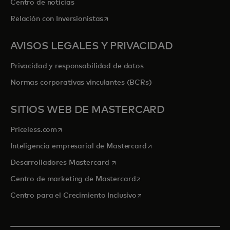
Centro de noticias
se abre en una pestaña nueva
Relación con Inversionistas
AVISOS LEGALES Y PRIVACIDAD
Privacidad y responsabilidad de datos
Normas corporativas vinculantes (BCRs)
SITIOS WEB DE MASTERCARD
se abre en una pestaña nueva
Priceless.com
se abre en una pestaña
Inteligencia empresarial de Mastercard
se abre en una pestaña nueva
Desarrolladores Mastercard
se abre en una pestaña nu
Centro de marketing de Mastercard
se abre en una pestaña nu
Centro para el Crecimiento Inclusivo