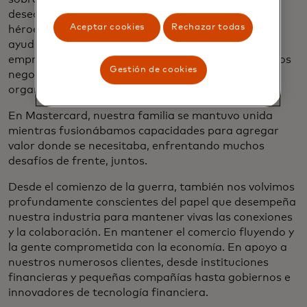
deseo de libertad. La gente común se convirtió en
Aceptar cookies
Rechazar todas
héroes cotidianos al ofrecer como voluntarios para
ayudar a los vecinos y predicar con el ejemplo. Los
empresarios se esforzaron mucho para mantener los
Gestión de cookies
negocios abiertos el mayor tiempo posible. Las
organizaciones movilizaron recursos.
En Mastercard, nuestra familia se mantuvo unida
mientras fusionábamos capacidades para agregar
valor donde se necesitaba, enfrentando muchos
desafíos de frente, juntos.
Desde el comienzo de la guerra, también nos volvimos
profundamente conscientes del papel que desempeña
nuestra industria para mantener vivas las conexiones
y la colaboración. En mantener el comercio fluyendo y
la gente comprometida con la economía. En apoyo a
nuestros numerosos clientes, desde instituciones
financieras y pequeñas compañías hasta gobiernos e
innovadores de tecnología financiera.