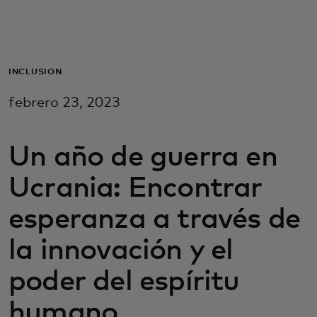
Para ti
Para empresas
INCLUSIÓN
febrero 23, 2023
Para el mundo
Un año de guerra en
Para innovadores
Ucrania: Encontrar
Noticias y tendencias
esperanza a través de
la innovación y el
poder del espíritu
humano