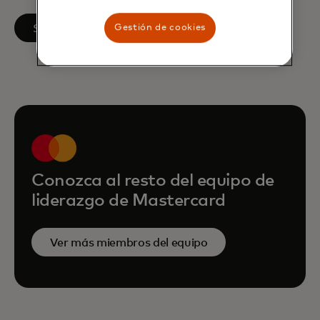
se abre en una pestaña nueva
Síguenos en LinkedIn
Gestión de cookies
Conozca al resto del equipo de
liderazgo de Mastercard
Ver más miembros del equipo