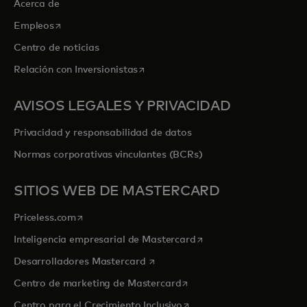
Acerca de
se abre en una pestaña nueva
Empleos
Centro de noticias
se abre en una pestaña nueva
Relación con Inversionistas
AVISOS LEGALES Y PRIVACIDAD
Privacidad y responsabilidad de datos
Normas corporativas vinculantes (BCRs)
SITIOS WEB DE MASTERCARD
se abre en una pestaña nueva
Priceless.com
se abre en una pestaña
Inteligencia empresarial de Mastercard
se abre en una pestaña nueva
Desarrolladores Mastercard
se abre en una pestaña nu
Centro de marketing de Mastercard
se abre en una pestaña nu
Centro para el Crecimiento Inclusivo