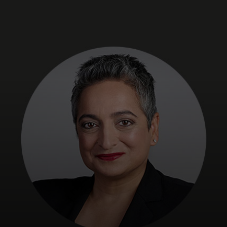
Para ti
Para empresas
Para el mundo
Para innovadores
Noticias y tendencias