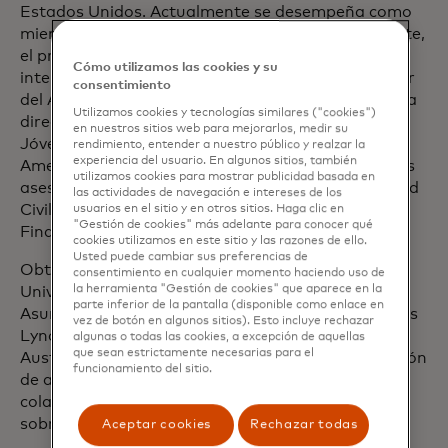
Estados Unidos. Actualmente se desempeña como
miembro del Consejo de Exportación del Presidente,
el principal comité asesor nacional sobre comercio
Cómo utilizamos las cookies y su
internacional. Shamina copreside el Comité Asesor
consentimiento
del Ad Council of America y forma parte de la junta
Utilizamos cookies y tecnologías similares ("cookies")
directiva de la Escuela Ann Richards para Mujeres
en nuestros sitios web para mejorarlos, medir su
Jóvenes Líderes y de la Fundación Asiático-
rendimiento, entender a nuestro público y realzar la
experiencia del usuario. En algunos sitios, también
Americana (TAAF). También es afiliado a las juntas
utilizamos cookies para mostrar publicidad basada en
asesoras de Okta, data.org, La Beca de la Sociedad
las actividades de navegación e intereses de los
Civil del Instituto Aspen y la Iniciativa de Inclusión
usuarios en el sitio y en otros sitios. Haga clic en
"Gestión de cookies" más adelante para conocer qué
Financiera CGAP.
cookies utilizamos en este sitio y las razones de ello.
Usted puede cambiar sus preferencias de
Obtuvo una Licenciatura en Ciencias de la
consentimiento en cualquier momento haciendo uso de
la herramienta "Gestión de cookies" que aparece en la
Universidad Old Dominion y una Maestría en
parte inferior de la pantalla (disponible como enlace en
Asuntos Públicos de la Escuela de Asuntos Públicos
vez de botón en algunos sitios). Esto incluye rechazar
Lyndon B. Johnson de la Universidad de Texas,
algunas o todas las cookies, a excepción de aquellas
que sean estrictamente necesarias para el
Austin. Recibió el premio de ex alumnos de distinción
funcionamiento del sitio.
de ambas instituciones y actualmente es
colaboradora de
MIT Sloan Management Review
sobre el tema de IA responsable.
Aceptar cookies
Rechazar todas