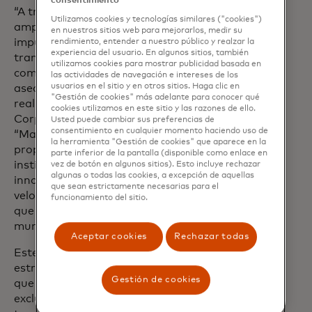
consentimiento
“A través de nuestra colaboración
Utilizamos cookies y tecnologías similares ("cookies")
ampliada con Mastercard, estamos
en nuestros sitios web para mejorarlos, medir su
impulsando el futuro de los pagos
rendimiento, entender a nuestro público y realzar la
experiencia del usuario. En algunos sitios, también
transfronterizos, brindando a las
utilizamos cookies para mostrar publicidad basada en
compañías mayor eficiencia,
las actividades de navegación e intereses de los
usuarios en el sitio y en otros sitios. Haga clic en
asequibilidad y capacidades en tiempo
"Gestión de cookies" más adelante para conocer qué
real”, dijo Mark Frey, presidente del grupo
cookies utilizamos en este sitio y las razones de ello.
Corporate Cross-Border Solutions.
Usted puede cambiar sus preferencias de
consentimiento en cualquier momento haciendo uso de
“Mantenemos nuestro compromiso de
la herramienta "Gestión de cookies" que aparece en la
proporcionar a las compañías e
parte inferior de la pantalla (disponible como enlace en
instituciones financieras soluciones
vez de botón en algunos sitios). Esto incluye rechazar
algunas o todas las cookies, a excepción de aquellas
innovadoras que les ofrezcan la
que sean estrictamente necesarias para el
velocidad, la fiabilidad y la escalabilidad
funcionamiento del sitio.
que necesitan para tener éxito a nivel
mundial.”
Aceptar cookies
Rechazar todas
Este anuncio se basa en la alianza
estratégica establecida en abril de 2025,
Gestión de cookies
que convirtió a Corpay en el proveedor
exclusivo de soluciones de pago