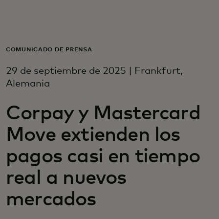
Para ti
Para empresas
COMUNICADO DE PRENSA
29 de septiembre de 2025 | Frankfurt,
Para el mundo
Alemania
Corpay y Mastercard
Para innovadores
Move extienden los
Noticias y tendencias
pagos casi en tiempo
real a nuevos
mercados