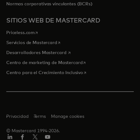
Normas corporativas vinculantes (BCRs)
SITIOS WEB DE MASTERCARD
se abre en una pestaña nueva
Priceless.com
se abre en una pestaña nueva
Servicios de Mastercard
se abre en una pestaña nueva
Desarrolladores Mastercard
se abre en una pestaña nu
Centro de marketing de Mastercard
se abre en una pestaña nu
Centro para el Crecimiento Inclusivo
Privacidad
Terms
Manage cookies
© Mastercard 1994-2026.