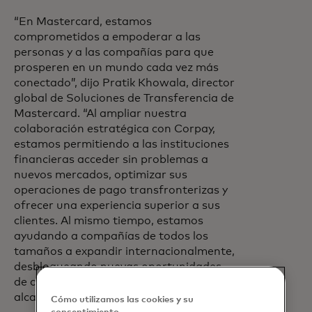
“En Mastercard, estamos
comprometidos a empoderar a las
personas y a las compañías para que
prosperen en un mundo cada vez más
conectado”, dijo Pratik Khowala, director
global de Soluciones de Transferencia de
Mastercard. “Al ampliar nuestra
colaboración estratégica con Corpay,
estamos permitiendo a las instituciones
financieras acceder sin problemas a
nuevos mercados, optimizar sus
operaciones de pago transfronterizas y
ofrecer una experiencia superior a sus
clientes. Al mismo tiempo, estamos
ayudando a compañías de todos los
tamaños a expandir internacionalmente,
desbloqueando nuevas oportunidades
de crecimiento con una velocidad, un
alcance y una fiabilidad inigualables.”
Cómo utilizamos las cookies y su